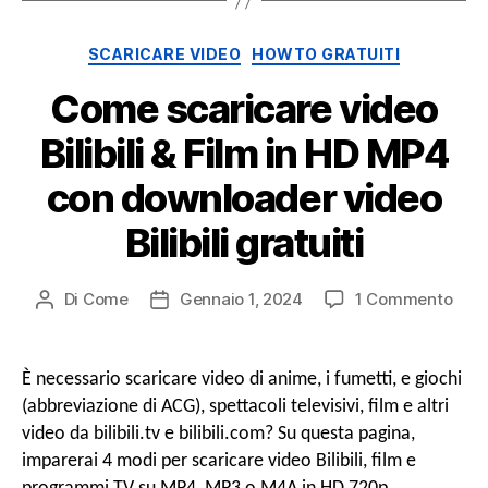
Categorie
SCARICARE VIDEO
HOWTO GRATUITI
Come scaricare video
Bilibili & Film in HD MP4
con downloader video
Bilibili gratuiti
SU
Di
Come
Gennaio 1, 2024
1 Commento
Post
Data
Com
autore
di
scar
pubblicazione
vide
È necessario scaricare video di anime, i fumetti, e giochi
Bilibi
(abbreviazione di ACG), spettacoli televisivi, film e altri
&
video da bilibili.tv e bilibili.com? Su questa pagina,
Film
imparerai 4 modi per scaricare video Bilibili, film e
in