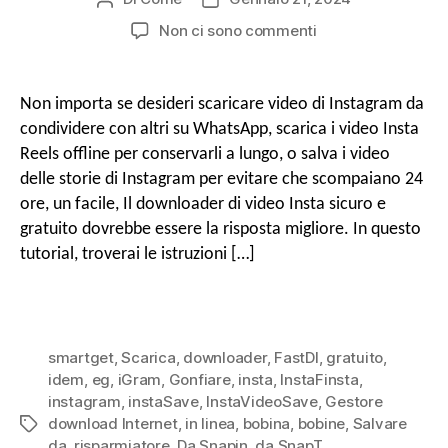
autore
di
SU
Non ci sono commenti
o
pubblicazione
Come
a
scaricare
i
r
Non importa se desideri scaricare video di Instagram da
reel
v
condividere con altri su WhatsApp, scarica i video Insta
di
Reels offline per conservarli a lungo, o salva i video
e
Instagram
delle storie di Instagram per evitare che scompaiano 24
i
&
ore, un facile, Il downloader di video Insta sicuro e
Storie
Video
gratuito dovrebbe essere la risposta migliore. In questo
g
gratuiti
tutorial, troverai le istruzioni […]
con
Insta
a
Downloader
smartget
,
Scarica
,
downloader
,
FastDl
,
gratuito
,
z
idem
,
eg
,
iGram
,
Gonfiare
,
insta
,
InstaFinsta
,
instagram
,
instaSave
,
InstaVideoSave
,
Gestore
download Internet
,
in linea
,
bobina
,
bobine
,
Salvare
Tag
i
da
,
risparmiatore
,
Da Snapin
,
da SnapT
,