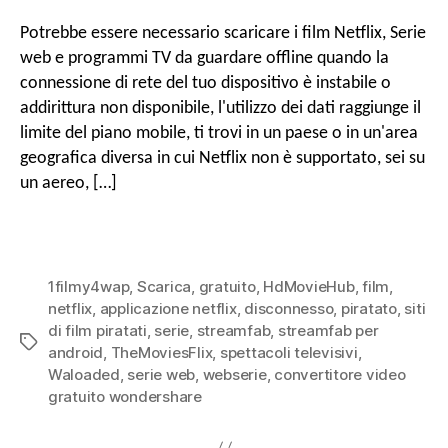
scar
pubblicazione
grat
Potrebbe essere necessario scaricare i film Netflix, Serie
i
web e programmi TV da guardare offline quando la
film
connessione di rete del tuo dispositivo è instabile o
Netfl
addirittura non disponibile, l'utilizzo dei dati raggiunge il
Seri
limite del piano mobile, ti trovi in ​​un paese o in un'area
web
&
geografica diversa in cui Netflix non è supportato, sei su
Pro
un aereo, […]
TV
da
gua
offl
1filmy4wap
,
Scarica
,
gratuito
,
HdMovieHub
,
film
,
netflix
,
applicazione netflix
,
disconnesso
,
piratato
,
siti
di film piratati
,
serie
,
streamfab
,
streamfab per
Tag
android
,
TheMoviesFlix
,
spettacoli televisivi
,
Waloaded
,
serie web
,
webserie
,
convertitore video
gratuito wondershare