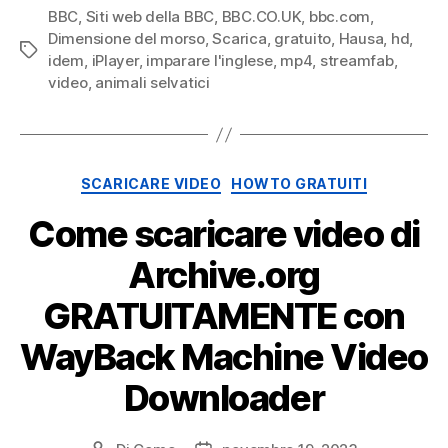
BBC
,
Siti web della BBC
,
BBC.CO.UK
,
bbc.com
,
Dimensione del morso
,
Scarica
,
gratuito
,
Hausa
,
hd
,
Tag
idem
,
iPlayer
,
imparare l'inglese
,
mp4
,
streamfab
,
video
,
animali selvatici
Categorie
SCARICARE VIDEO
HOWTO GRATUITI
Come scaricare video di
Archive.org
GRATUITAMENTE con
WayBack Machine Video
Downloader