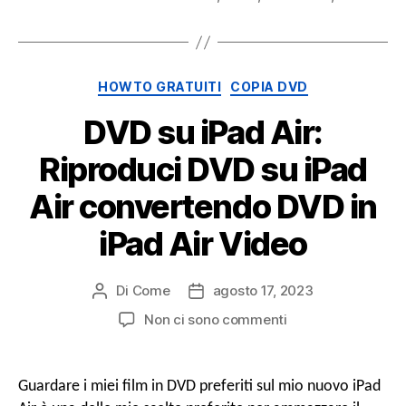
Categorie
HOWTO GRATUITI
COPIA DVD
DVD su iPad Air:
Riproduci DVD su iPad
Air convertendo DVD in
iPad Air Video
Di
Come
agosto 17, 2023
Post
Data
autore
di
SU
Non ci sono commenti
pubblicazione
DVD
su
iPad
Guardare i miei film in DVD preferiti sul mio nuovo iPad
Air: