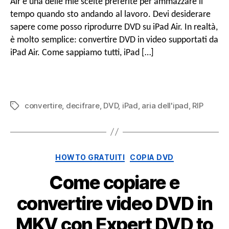
Air è una delle mie scelte preferite per ammazzare il
Riproduci
tempo quando sto andando al lavoro. Devi desiderare
DVD
sapere come posso riprodurre DVD su iPad Air. In realtà,
su
è molto semplice: convertire DVD in video supportati da
iPad
Air
iPad Air. Come sappiamo tutti, iPad […]
convertendo
DVD
in
iPad
convertire
,
decifrare
,
DVD
,
iPad
,
aria dell'ipad
,
RIP
Tag
Air
Video
Categorie
HOWTO GRATUITI
COPIA DVD
Come copiare e
convertire video DVD in
MKV con Expert DVD to