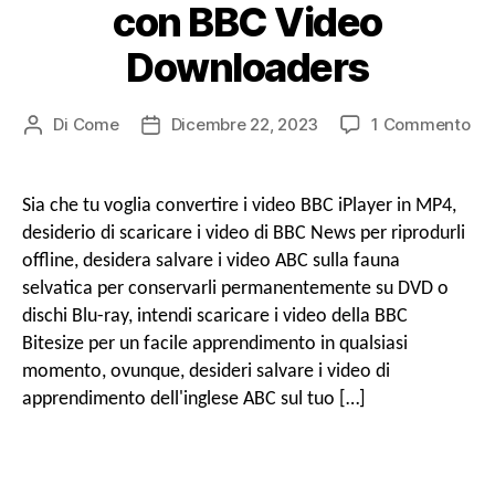
con BBC Video
Downloaders
SU
Di
Come
Dicembre 22, 2023
1 Commento
Post
Data
Co
autore
di
sca
pubblicazione
gr
Sia che tu voglia convertire i video BBC iPlayer in MP4,
i
desiderio di scaricare i video di BBC News per riprodurli
vi
offline, desidera salvare i video ABC sulla fauna
del
selvatica per conservarli permanentemente su DVD o
BB
dischi Blu-ray, intendi scaricare i video della BBC
su
MP
Bitesize per un facile apprendimento in qualsiasi
in
momento, ovunque, desideri salvare i video di
HD
apprendimento dell'inglese ABC sul tuo […]
co
BB
Vi
Do