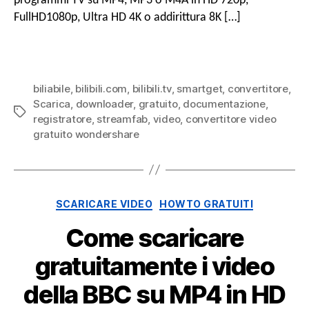
programmi TV su MP4, MP3 o M4A in HD 720p,
HD
MP4
FullHD1080p, Ultra HD 4K o addirittura 8K […]
con
dow
vide
Bilibi
biliabile
,
bilibili.com
,
bilibili.tv
,
smartget
,
convertitore
,
gratu
Scarica
,
downloader
,
gratuito
,
documentazione
,
Tag
registratore
,
streamfab
,
video
,
convertitore video
gratuito wondershare
Categorie
SCARICARE VIDEO
HOWTO GRATUITI
Come scaricare
gratuitamente i video
della BBC su MP4 in HD