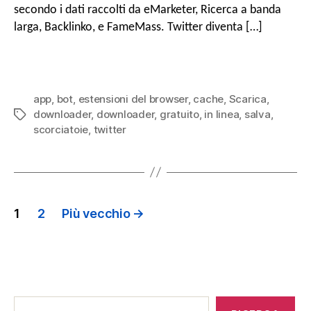
secondo i dati raccolti da eMarketer, Ricerca a banda
larga, Backlinko, e FameMass. Twitter diventa […]
app
,
bot
,
estensioni del browser
,
cache
,
Scarica
,
downloader
,
downloader
,
gratuito
,
in linea
,
salva
,
Tag
scorciatoie
,
twitter
PAGINAZIONE
1
2
Più vecchio
→
POST
messaggi