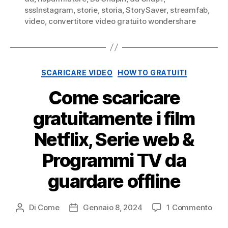
sssInstagram
,
storie
,
storia
,
StorySaver
,
streamfab
,
video
,
convertitore video gratuito wondershare
o
n
Categorie
SCARICARE VIDEO
HOWTO GRATUITI
Come scaricare
e
gratuitamente i film
Netflix, Serie web &
Programmi TV da
guardare offline
SU
Di
Come
Gennaio 8, 2024
1 Commento
Post
Data
Com
autore
di