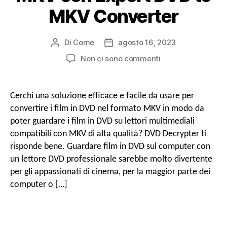
MKV Converter
Di
Come
agosto 16, 2023
Post
Data
autore
di
SU
Non ci sono commenti
pubblicazione
Come
copiare
e
Cerchi una soluzione efficace e facile da usare per
convertire
convertire i film in DVD nel formato MKV in modo da
video
poter guardare i film in DVD su lettori multimediali
DVD
compatibili con MKV di alta qualità? DVD Decrypter ti
in
risponde bene. Guardare film in DVD sul computer con
MKV
con
un lettore DVD professionale sarebbe molto divertente
Expert
per gli appassionati di cinema, per la maggior parte dei
DVD
computer o […]
to
MKV
Converter