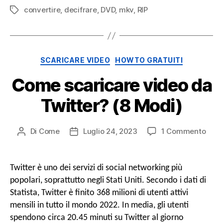
convertire
,
decifrare
,
DVD
,
mkv
,
RIP
Tag
Categorie
SCARICARE VIDEO
HOWTO GRATUITI
Come scaricare video da
Twitter? (8 Modi)
SU
Di
Come
Luglio 24, 2023
1 Commento
Post
Data
Com
autore
di
scar
pubblicazione
vide
Twitter è uno dei servizi di social networking più
da
popolari, soprattutto negli Stati Uniti. Secondo i dati di
Twit
Statista, Twitter è finito 368 milioni di utenti attivi
(8
mensili in tutto il mondo 2022. In media, gli utenti
Modi
spendono circa 20.45 minuti su Twitter al giorno