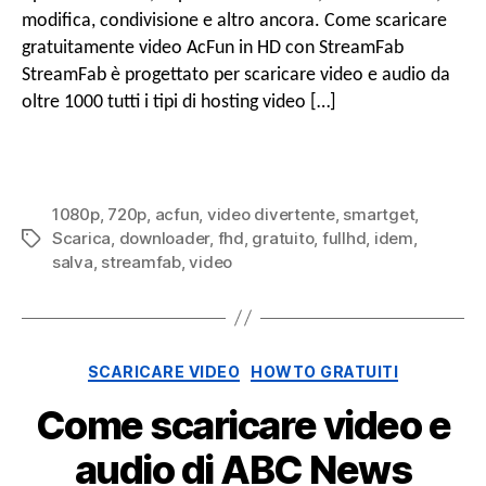
AcFun
modifica, condivisione e altro ancora. Come scaricare
in
gratuitamente video AcFun in HD con StreamFab
Full
HD
StreamFab è progettato per scaricare video e audio da
oltre 1000 tutti i tipi di hosting video […]
1080p
,
720p
,
acfun
,
video divertente
,
smartget
,
Scarica
,
downloader
,
fhd
,
gratuito
,
fullhd
,
idem
,
Tag
salva
,
streamfab
,
video
Categorie
SCARICARE VIDEO
HOWTO GRATUITI
Come scaricare video e
audio di ABC News