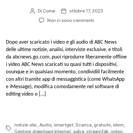
Di
Come
ottobre 17, 2023
Post
Data
autore
di
SU
Non ci sono commenti
pubblicazione
Come
scaricare
video
Dopo aver scaricato i video e gli audio di ABC News
e
delle ultime notizie, analisi, interviste esclusive, e titoli
audio
da abcnews.go.com, puoi riprodurre liberamente offline
di
i video ABC News scaricati su quasi tutti i dispositivi,
ABC
ovunque e in qualsiasi momento, condividili facilmente
News
con altri tramite app di messaggistica (come WhatsApp
e iMessage), modifica comodamente nel software di
editing video o […]
notizie abc
,
Audio
,
smartget
,
Scarica
,
gratuito
,
idem
,
Tag
Gestore download Internet
,
salva
,
streamfab
,
video