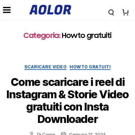
l
M
o
Categoria:
Howto gratuiti
e
g
n
Categorie
SCARICARE VIDEO
HOWTO GRATUITI
o
u
Come scaricare i reel di
a
Instagram & Storie Video
d
gratuiti con Insta
o
i
Downloader
l
n
Di
Come
Gennaio 21, 2024
Post
Data