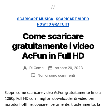
Categorie
SCARICARE MUSICA
SCARICARE VIDEO
HOWTO GRATUITI
Come scaricare
gratuitamente i video
AcFun in Full HD
Di
Come
ottobre 20, 2023
Post
Data
autore
di
SU
Non ci sono commenti
pubblicazione
Come
scaricare
gratuitamente
Scopri come scaricare video AcFun gratuitamente fino a
i
1080p Full HD con i migliori downloader di video per
video
riprodurli offline, copiare liberamente, trasferimento, la