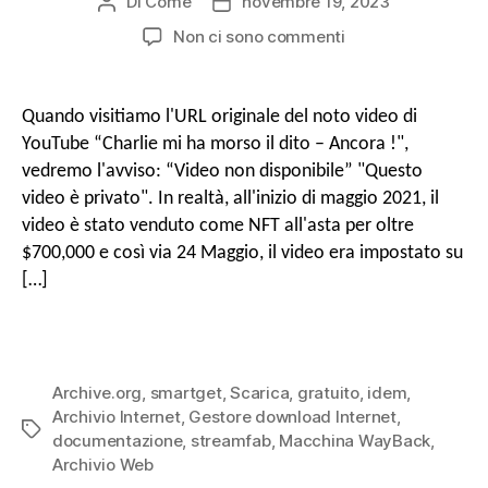
Di
Come
novembre 19, 2023
Post
Data
autore
di
SU
Non ci sono commenti
pubblicazione
Come
scaricare
video
Quando visitiamo l'URL originale del noto video di
di
YouTube “Charlie mi ha morso il dito – Ancora !",
Archive.org
vedremo l'avviso: “Video non disponibile” "Questo
GRATUITAMENTE
video è privato". In realtà, all'inizio di maggio 2021, il
con
video è stato venduto come NFT all'asta per oltre
WayBack
Machine
$700,000 e così via 24 Maggio, il video era impostato su
Video
[…]
Downloader
Archive.org
,
smartget
,
Scarica
,
gratuito
,
idem
,
Archivio Internet
,
Gestore download Internet
,
Tag
documentazione
,
streamfab
,
Macchina WayBack
,
Archivio Web