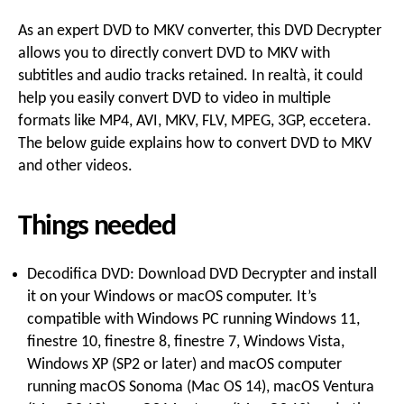
As an expert DVD to MKV converter
,
this DVD Decrypter
o
allows you to directly convert DVD to MKV with
subtitles and audio tracks retained
. In realtà,
it could
help you easily convert DVD to video in multiple
n
formats like MP4
,
AVI
, MKV,
FLV
,
MPEG
, 3GP, eccetera.
The below guide explains how to convert DVD to MKV
e
and other videos
.
Things needed
Decodifica DVD:
Download DVD Decrypter and install
it on your Windows or macOS computer
.
It’s
compatible with Windows PC running Windows
11,
finestre 10, finestre 8, finestre 7,
Windows Vista
,
Windows XP (
SP2 or later
)
and macOS computer
running macOS Sonoma
(Mac OS 14),
macOS Ventura