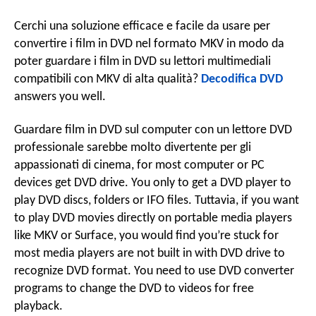
convertire
o
video
Cerchi una soluzione efficace e facile da usare per
DVD
a
convertire i film in DVD nel formato MKV in modo da
in
poter guardare i film in DVD su lettori multimediali
r
MKV
compatibili con MKV di alta qualità?
Decodifica DVD
v
con
answers you well
.
Expert
e
DVD
i
Guardare film in DVD sul computer con un lettore DVD
to
MKV
professionale sarebbe molto divertente per gli
Converter
appassionati di cinema,
for most computer or PC
g
devices get DVD drive
.
You only to get a DVD player to
play DVD discs
,
folders or IFO files
. Tuttavia,
if you want
to play DVD movies directly on portable media players
a
like MKV or Surface
,
you would find you’re stuck for
most media players are not built in with DVD drive to
z
recognize DVD format
.
You need to use DVD converter
programs to change the DVD to videos for free
playback
.
i