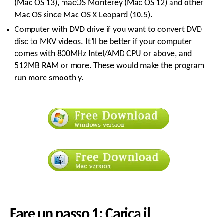
(Mac OS 13),
macOS Monterey
(Mac OS 12)
and other
Mac OS since Mac OS X Leopard
(10.5).
Computer with DVD drive if you want to convert DVD
disc to MKV videos
.
It’ll be better if your computer
comes with 800MHz Intel/AMD CPU or above
,
and
512MB RAM or more
.
These would make the program
run more smoothly
.
Fare un passo 1: Carica il