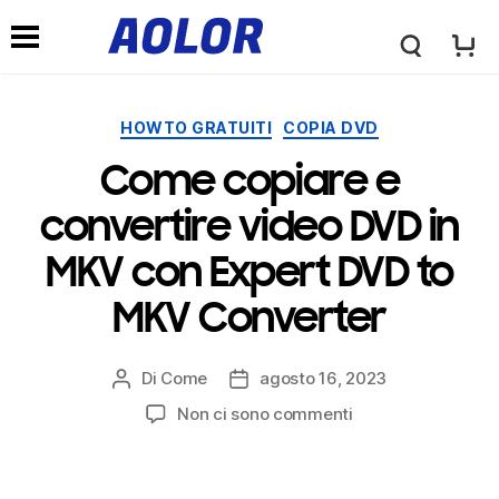
←
→
l
M
o
Categorie
HOWTO GRATUITI
COPIA DVD
e
Come copiare e
g
n
convertire video DVD in
o
MKV con Expert DVD to
u
MKV Converter
a
d
Di
Come
agosto 16, 2023
Post
Data
o
autore
di
SU
Non ci sono commenti
i
pubblicazione
Come
copiare
l
e
n