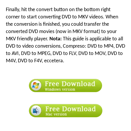
Finally
,
hit the convert button on the bottom right
corner to start converting DVD to MKV videos
.
When
the conversion is finished
,
you could transfer the
converted DVD movies
(
now in MKV format
)
to your
MKV friendly player
.
Nota:
This guide is applicable to all
DVD to video conversions
, Compreso:
DVD to MP4
,
DVD
to AVI
,
DVD to MPEG
,
DVD to FLV
,
DVD to MOV
,
DVD to
M4V
,
DVD to F4V
, eccetera.