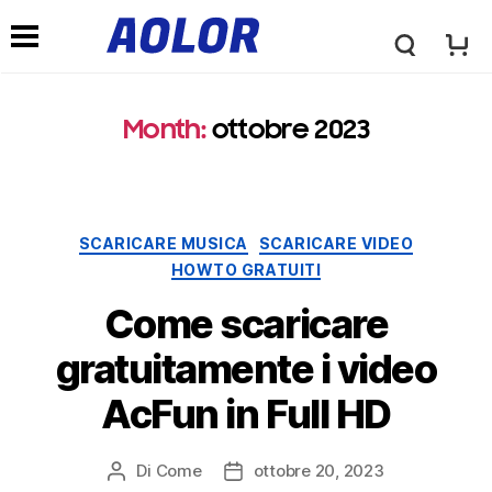
l
M
o
Month
:
ottobre 2023
e
g
n
Categorie
SCARICARE MUSICA
SCARICARE VIDEO
o
HOWTO GRATUITI
u
Come scaricare
a
d
gratuitamente i video
o
AcFun in Full HD
i
l
Di
Come
ottobre 20, 2023
Post
Data
n