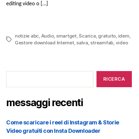
editing video o […]
notizie abc
,
Audio
,
smartget
,
Scarica
,
gratuito
,
idem
,
Tag
Gestore download Internet
,
salva
,
streamfab
,
video
messaggi
recenti
RICERCA
messaggi recenti
Come scaricare i reel di Instagram & Storie
Video gratuiti con Insta Downloader