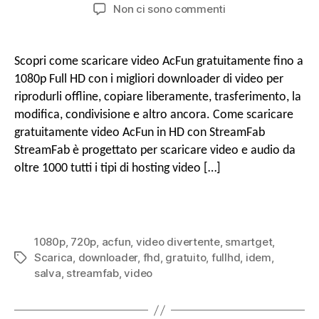
autore
di
SU
Non ci sono commenti
pubblicazione
o
Come
a
scaricare
gratuitamente
Scopri come scaricare video AcFun gratuitamente fino a
r
i
1080p Full HD con i migliori downloader di video per
v
video
riprodurli offline, copiare liberamente, trasferimento, la
AcFun
e
modifica, condivisione e altro ancora. Come scaricare
in
i
gratuitamente video AcFun in HD con StreamFab
Full
HD
StreamFab è progettato per scaricare video e audio da
oltre 1000 tutti i tipi di hosting video […]
g
a
1080p
,
720p
,
acfun
,
video divertente
,
smartget
,
Scarica
,
downloader
,
fhd
,
gratuito
,
fullhd
,
idem
,
Tag
z
salva
,
streamfab
,
video
i