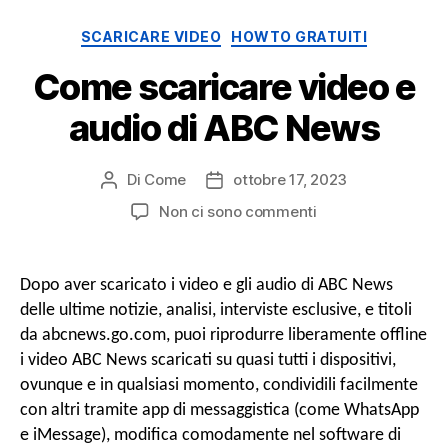
Categorie
SCARICARE VIDEO
HOWTO GRATUITI
o
Come scaricare video e
audio di ABC News
n
Di
Come
ottobre 17, 2023
Post
Data
e
autore
di
SU
Non ci sono commenti
pubblicazione
Come
scaricare
video
Dopo aver scaricato i video e gli audio di ABC News
e
delle ultime notizie, analisi, interviste esclusive, e titoli
audio
da abcnews.go.com, puoi riprodurre liberamente offline
di
i video ABC News scaricati su quasi tutti i dispositivi,
ABC
ovunque e in qualsiasi momento, condividili facilmente
News
con altri tramite app di messaggistica (come WhatsApp
e iMessage), modifica comodamente nel software di