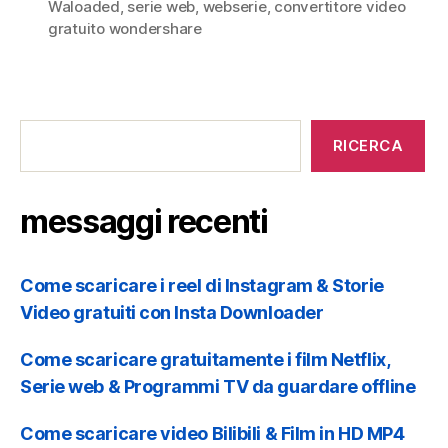
Waloaded
,
serie web
,
webserie
,
convertitore video
gratuito wondershare
o
n
messaggi
recenti
RICERCA
e
messaggi recenti
Come scaricare i reel di Instagram & Storie
Video gratuiti con Insta Downloader
Come scaricare gratuitamente i film Netflix,
Serie web & Programmi TV da guardare offline
Come scaricare video Bilibili & Film in HD MP4