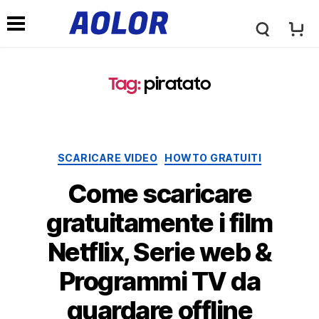
l
M
o
Tag
:
piratato
e
g
n
Categorie
SCARICARE VIDEO
HOWTO GRATUITI
o
u
Come scaricare
a
gratuitamente i film
d
Netflix, Serie web &
o
i
Programmi TV da
l
guardare offline
n