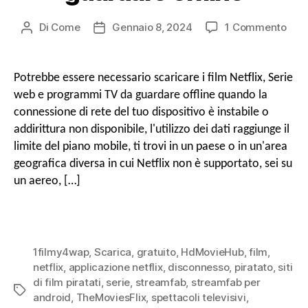
o
SU
Di
Come
Gennaio 8, 2024
1 Commento
Post
Data
a
Com
autore
di
scar
pubblicazione
r
grat
Potrebbe essere necessario scaricare i film Netflix, Serie
v
i
web e programmi TV da guardare offline quando la
film
e
connessione di rete del tuo dispositivo è instabile o
Netfl
i
addirittura non disponibile, l'utilizzo dei dati raggiunge il
Seri
limite del piano mobile, ti trovi in ​​un paese o in un'area
web
&
geografica diversa in cui Netflix non è supportato, sei su
g
Pro
un aereo, […]
TV
da
a
gua
offl
1filmy4wap
,
Scarica
,
gratuito
,
HdMovieHub
,
film
,
z
netflix
,
applicazione netflix
,
disconnesso
,
piratato
,
siti
di film piratati
,
serie
,
streamfab
,
streamfab per
Tag
android
,
TheMoviesFlix
,
spettacoli televisivi
,
i