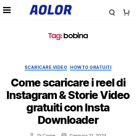
l
M
o
Tag
:
bobina
e
g
n
Categorie
SCARICARE VIDEO
HOWTO GRATUITI
o
u
Come scaricare i reel di
a
Instagram & Storie Video
d
gratuiti con Insta
o
i
Downloader
l
n
Di
Come
Gennaio 21, 2024
Post
Data