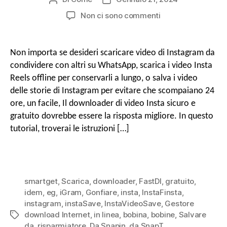
autore
di
SU
Non ci sono commenti
o
pubblicazione
Come
a
scaricare
i
r
Non importa se desideri scaricare video di Instagram da
reel
v
condividere con altri su WhatsApp, scarica i video Insta
di
Reels offline per conservarli a lungo, o salva i video
e
Instagram
delle storie di Instagram per evitare che scompaiano 24
i
&
ore, un facile, Il downloader di video Insta sicuro e
Storie
Video
gratuito dovrebbe essere la risposta migliore. In questo
g
gratuiti
tutorial, troverai le istruzioni […]
con
Insta
a
Downloader
smartget
,
Scarica
,
downloader
,
FastDl
,
gratuito
,
z
idem
,
eg
,
iGram
,
Gonfiare
,
insta
,
InstaFinsta
,
instagram
,
instaSave
,
InstaVideoSave
,
Gestore
download Internet
,
in linea
,
bobina
,
bobine
,
Salvare
Tag
i
da
,
risparmiatore
,
Da Snapin
,
da SnapT
,