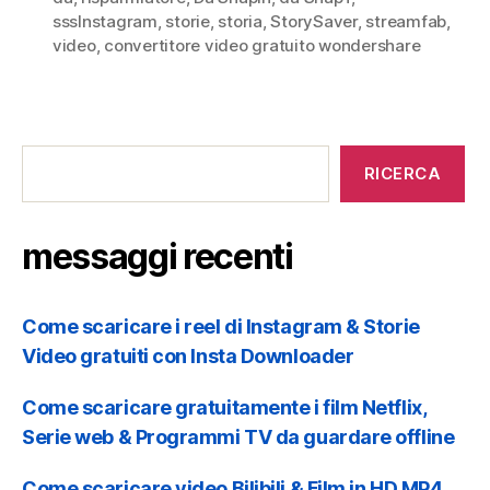
sssInstagram
,
storie
,
storia
,
StorySaver
,
streamfab
,
video
,
convertitore video gratuito wondershare
o
n
messaggi
recenti
RICERCA
e
messaggi recenti
Come scaricare i reel di Instagram & Storie
Video gratuiti con Insta Downloader
Come scaricare gratuitamente i film Netflix,
Serie web & Programmi TV da guardare offline
Come scaricare video Bilibili & Film in HD MP4