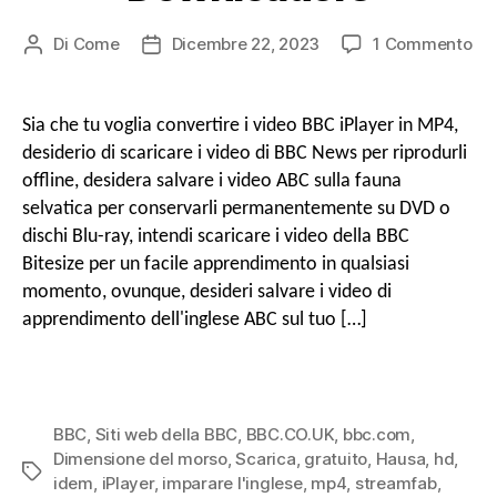
o
SU
Di
Come
Dicembre 22, 2023
1 Commento
Post
Data
a
Co
autore
di
sca
pubblicazione
r
gr
Sia che tu voglia convertire i video BBC iPlayer in MP4,
v
i
desiderio di scaricare i video di BBC News per riprodurli
vi
e
offline, desidera salvare i video ABC sulla fauna
del
i
selvatica per conservarli permanentemente su DVD o
BB
dischi Blu-ray, intendi scaricare i video della BBC
su
MP
Bitesize per un facile apprendimento in qualsiasi
g
in
momento, ovunque, desideri salvare i video di
HD
apprendimento dell'inglese ABC sul tuo […]
co
a
BB
Vi
Do
z
BBC
,
Siti web della BBC
,
BBC.CO.UK
,
bbc.com
,
Dimensione del morso
,
Scarica
,
gratuito
,
Hausa
,
hd
,
Tag
idem
,
iPlayer
,
imparare l'inglese
,
mp4
,
streamfab
,
i