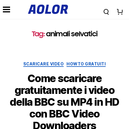
l
M
o
Tag
:
animali selvatici
e
g
n
Categorie
SCARICARE VIDEO
HOWTO GRATUITI
o
u
Come scaricare
a
gratuitamente i video
d
della BBC su MP4 in HD
o
i
con BBC Video
l
Downloaders
n