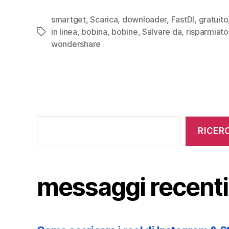
smartget
,
Scarica
,
downloader
,
FastDl
,
gratuito
in linea
,
bobina
,
bobine
,
Salvare da
,
risparmiato
Tag
wondershare
messaggi
recenti
RICER
messaggi recenti