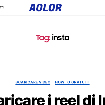
l
o
TTI
g
o
a
o
l
o
r
e
Tag
:
insta
Categorie
SCARICARE VIDEO
HOWTO GRATUITI
icare i reel di