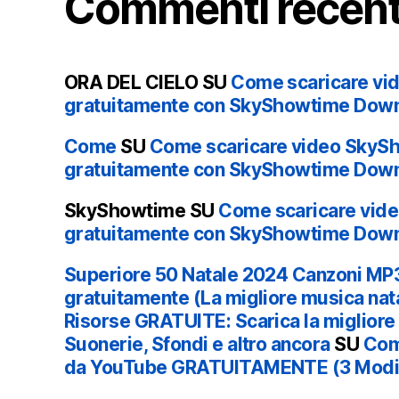
Commenti recent
ORA DEL CIELO
SU
Come scaricare vi
gratuitamente con SkyShowtime Dow
Come
SU
Come scaricare video SkyS
gratuitamente con SkyShowtime Dow
SkyShowtime
SU
Come scaricare vid
gratuitamente con SkyShowtime Dow
Superiore 50 Natale 2024 Canzoni MP3
gratuitamente (La migliore musica natal
Risorse GRATUITE: Scarica la miglior
Suonerie, Sfondi e altro ancora
SU
Com
da YouTube GRATUITAMENTE (3 Modi