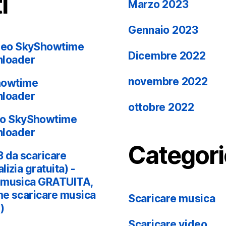
i
Marzo 2023
Gennaio 2023
deo SkyShowtime
Dicembre 2022
nloader
novembre 2022
howtime
nloader
ottobre 2022
eo SkyShowtime
nloader
Categori
 da scaricare
izia gratuita) -
e musica GRATUITA,
e scaricare musica
Scaricare musica
)
Scaricare video