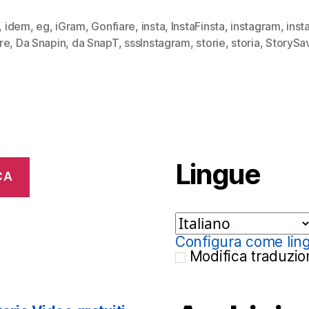
,
idem
,
eg
,
iGram
,
Gonfiare
,
insta
,
InstaFinsta
,
instagram
,
inst
re
,
Da Snapin
,
da SnapT
,
sssInstagram
,
storie
,
storia
,
StorySa
Lingue
CA
Configura come ling
Modifica traduzio