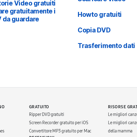
orie Video gratuiti
re gratuitamente i
Howto gratuiti
V da guardare
Copia DVD
Trasferimento dati
NO
GRATUITO
RISORSE GRA
Ripper DVD gratuiti
Le migliori canz
Screen Recorder gratuito per iOS
Le migliori canzo
nes
Convertitore MP3 gratuito per Mac
della mamma