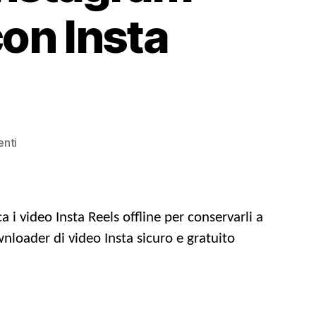
con Insta
SU
nti
Come
scaricare
i
reel
i video Insta Reels offline per conservarli a
di
wnloader di video Insta sicuro e gratuito
Instagram
&
Storie
Video
gratuiti