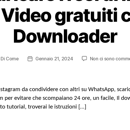
 Video gratuiti 
Downloader
Di
Come
Gennaio 21, 2024
Non ci sono comme
st
Data
tore
di
pubblicazione
stagram da condividere con altri su WhatsApp, scarica 
ram per evitare che scompaiano 24 ore, un facile, Il do
o tutorial, troverai le istruzioni […]