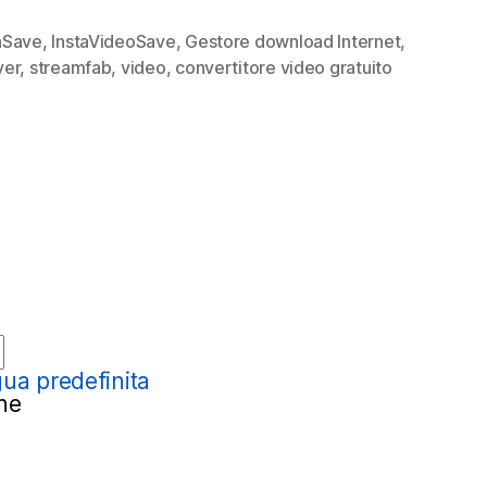
con
aSave
,
InstaVideoSave
,
Gestore download Internet
,
Insta
ver
,
streamfab
,
video
,
convertitore video gratuito
Downloader
ua predefinita
ne