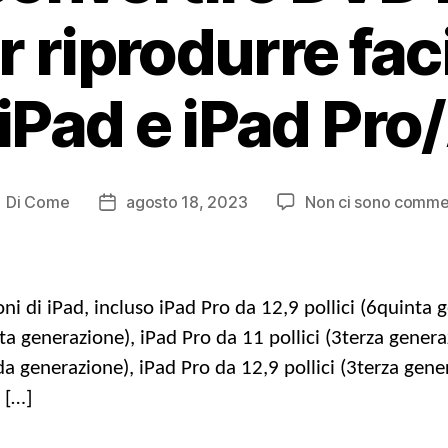
r riprodurre fa
iPad e iPad Pro/
Di
Come
agosto 18, 2023
Non ci sono comme
ost
Data
utore
di
pubblicazione
oni di iPad, incluso iPad Pro da 12,9 pollici (6quinta 
ta generazione), iPad Pro da 11 pollici (3terza genera
a generazione), iPad Pro da 12,9 pollici (3terza gener
 […]