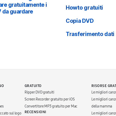
re gratuitamente i
Howto gratuiti
V da guardare
Copia DVD
Trasferimento dati
NO
GRATUITO
RISORSE GRA
Ripper DVD gratuiti
Le migliori canz
Screen Recorder gratuito per iOS
Le migliori canzo
nes
Convertitore MP3 gratuito per Mac
della mamma
RECENSIONI
occato sul logo
Le migliori canzo