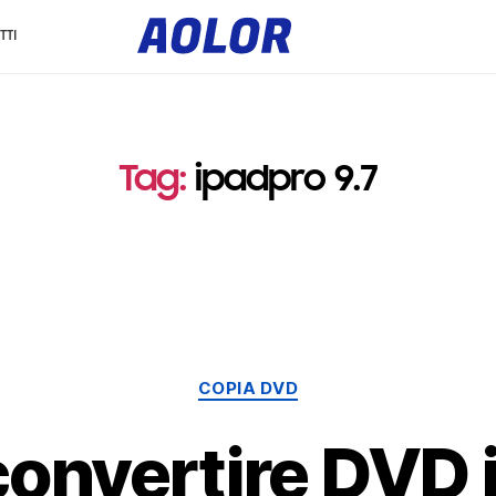
l
o
TTI
g
o
a
o
l
o
r
e
Tag
:
ipadpro 9.7
Categorie
COPIA DVD
onvertire DVD i