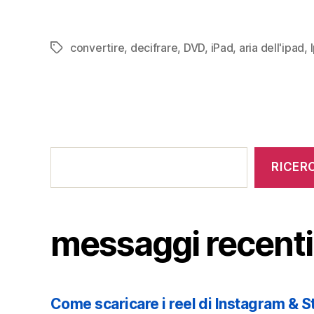
convertire
,
decifrare
,
DVD
,
iPad
,
aria dell'ipad
,
Tag
messaggi
recenti
RICER
messaggi recenti
Come scaricare i reel di Instagram & St