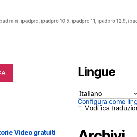
Ipad mini
,
ipadpro
,
ipadpro 10.5
,
ipadpro 11
,
ipadpro 12.9
,
ipa
Lingue
CA
Configura come ling
Modifica traduzio
Archivi
orie Video gratuiti