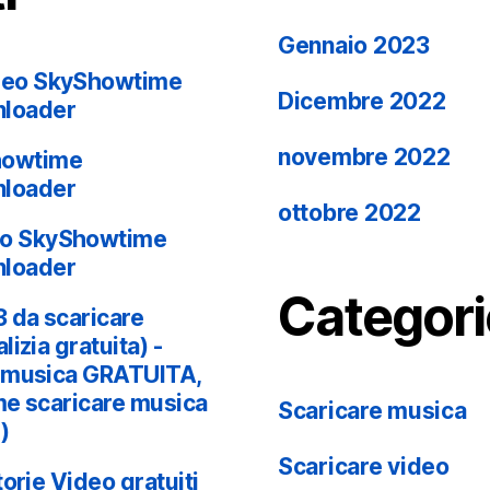
Gennaio 2023
deo SkyShowtime
Dicembre 2022
nloader
novembre 2022
howtime
nloader
ottobre 2022
eo SkyShowtime
nloader
Categori
 da scaricare
izia gratuita) -
e musica GRATUITA,
e scaricare musica
Scaricare musica
)
Scaricare video
orie Video gratuiti