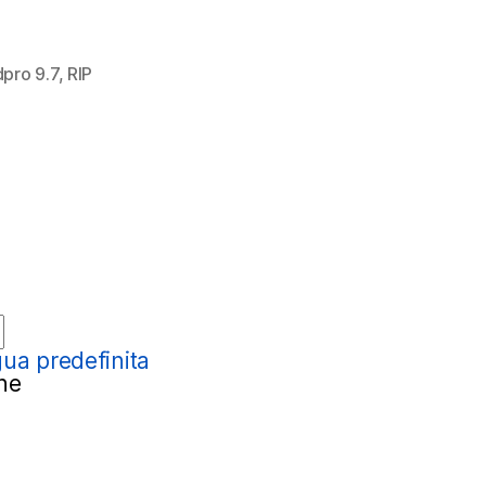
su
iPad
e
dpro 9.7
,
RIP
iPad
Pro/Air/mini
ua predefinita
ne