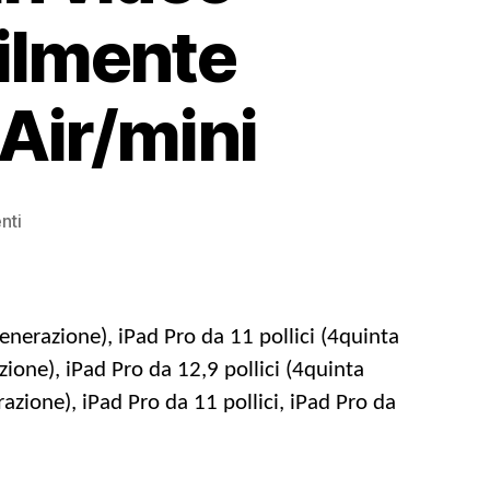
cilmente
Air/mini
SU
nti
Come
convertire
DVD
in
generazione), iPad Pro da 11 pollici (4quinta
video
zione), iPad Pro da 12,9 pollici (4quinta
iPad
azione), iPad Pro da 11 pollici, iPad Pro da
per
riprodurre
facilmente
DVD