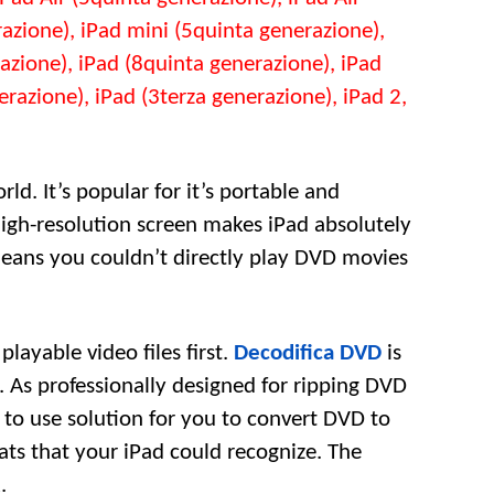
iPad
azione),
iPad mini
(5quinta generazione),
e
iPad
azione), iPad (8quinta generazione), iPad
Pro/Air/mini
razione), iPad (3terza generazione), iPad 2,
orld
.
It’s popular for it’s portable and
igh-resolution screen makes iPad absolutely
eans you couldn’t directly play DVD movies
layable video files first
.
Decodifica DVD
is
.
As professionally designed for ripping DVD
 to use solution for you to convert DVD to
ats that your iPad could recognize
.
The
k
.