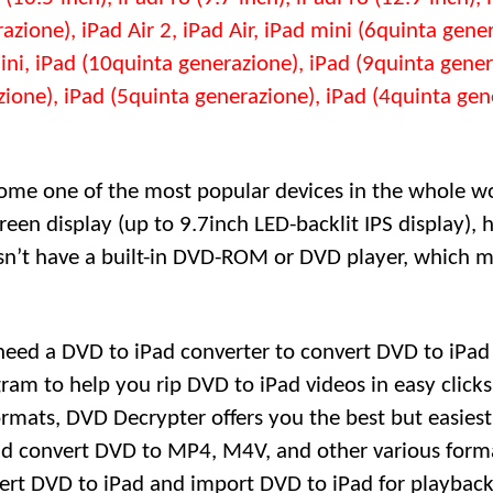
razione),
iPad Air
2,
iPad Air
,
iPad mini
(6quinta gener
ini
, iPad (10quinta generazione), iPad (9quinta gener
ione), iPad (5quinta generazione), iPad (4quinta gene
come one of the most popular devices in the whole w
creen display
(
up to 9.7inch LED-backlit IPS display
),
h
sn’t have a built-in DVD-ROM or DVD player
,
which m
need a DVD to iPad converter to convert DVD to iPad p
ram to help you rip DVD to iPad videos in easy clicks
ormats
,
DVD Decrypter offers you the best but easiest
uld convert DVD to MP4
, M4V,
and other various form
ert DVD to iPad and import DVD to iPad for playbac