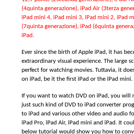
(4quinta generazione),
iPad Air
(3terza gene
iPad mini
4,
iPad mini
3,
iPad mini
2,
iPad m
(7quinta generazione), iPad (6quinta generaz
iPad.
Ever since the birth of Apple iPad
,
it has be
extraordinary visual experience
.
The large s
perfect for watching movies
. Tuttavia,
it doe
on iPad
,
be it the first iPad or the iPad mini
.
If you want to watch DVD on iPad
,
you will 
just such kind of DVD to iPad converter prog
to iPad and various other video and audio f
iPad Pro
,
iPad Air
,
iPad mini and iPad
.
It co
below tutorial would show you how to conv