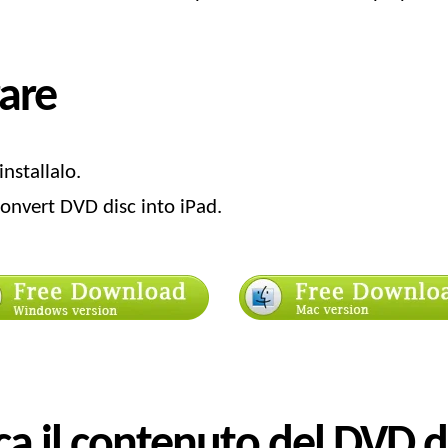
are
nstallalo.
onvert DVD disc into iPad
.
ca il contenuto del DVD d