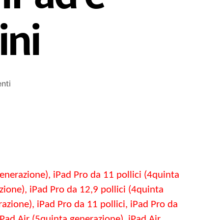
ini
SU
nti
Come
convertire
DVD
in
video
iPad
per
generazione), iPad Pro da 11 pollici (4quinta
riprodurre
facilmente
zione), iPad Pro da 12,9 pollici (4quinta
DVD
azione), iPad Pro da 11 pollici, iPad Pro da
su
iPad Air
(5quinta generazione),
iPad Air