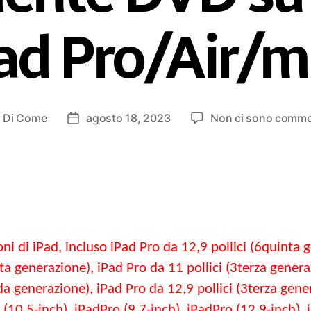
ad Pro/Air/m
Di
Come
agosto 18, 2023
Non ci sono comme
ost
Data
utore
di
pubblicazione
oni di iPad, incluso iPad Pro da 12,9 pollici (6quinta 
ta generazione), iPad Pro da 11 pollici (3terza genera
a generazione), iPad Pro da 12,9 pollici (3terza gener
 (10.5-
inch
), iPadPro (9.7-
inch
), iPadPro (12.9-
inch
),