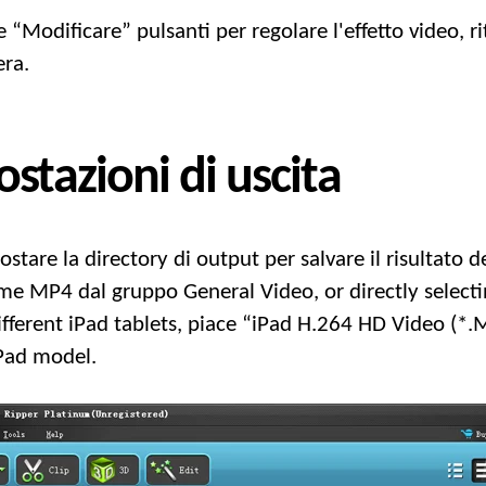
e “Modificare” pulsanti per regolare l'effetto video, ri
era.
stazioni di uscita
stare la directory di output per salvare il risultato d
ome MP4 dal gruppo General Video,
or directly selec
ifferent iPad tablets
, piace “
iPad H.264 HD Video
(*.
iPad model
.