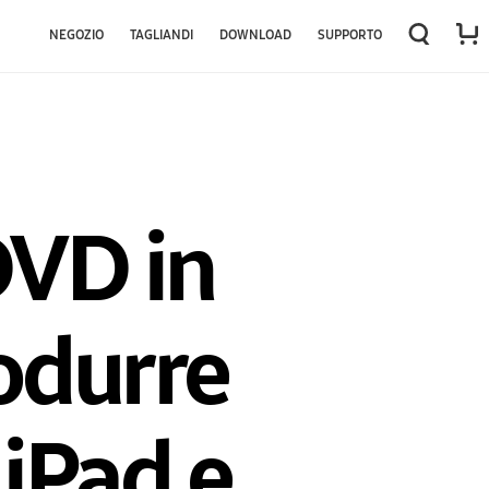
←
→
NEGOZIO
TAGLIANDI
DOWNLOAD
SUPPORTO
DVD in
rodurre
iPad e