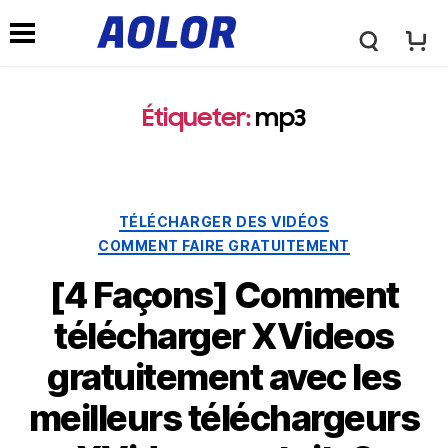
L
l
o
Étiqueter:
mp3
e
g
m
Catégories
TÉLÉCHARGER DES VIDÉOS
o
COMMENT FAIRE GRATUITEMENT
e
[4 Façons] Comment
A
n
télécharger XVideos
o
gratuitement avec les
u
meilleurs téléchargeurs
l
d