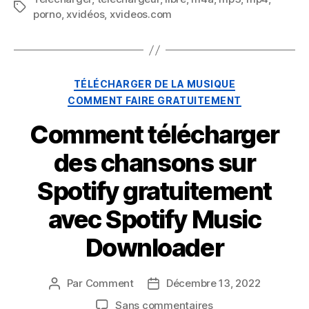
Mots
porno
,
xvidéos
,
xvideos.com
clés
t
Catégories
i
TÉLÉCHARGER DE LA MUSIQUE
COMMENT FAIRE GRATUITEMENT
o
Comment télécharger
des chansons sur
n
Spotify gratuitement
avec Spotify Music
Downloader
Par
Comment
Décembre 13, 2022
Auteur
Date
du
de
sur
Sans commentaires