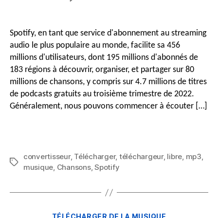
message
publication
Comment
télécharger
des
Spotify, en tant que service d'abonnement au streaming
chansons
audio le plus populaire au monde, facilite sa 456
sur
millions d'utilisateurs, dont 195 millions d'abonnés de
Spotify
183 régions à découvrir, organiser, et partager sur 80
gratuitement
millions de chansons, y compris sur 4.7 millions de titres
avec
Spotify
de podcasts gratuits au troisième trimestre de 2022.
Music
Généralement, nous pouvons commencer à écouter […]
Downloader
convertisseur
,
Télécharger
,
téléchargeur
,
libre
,
mp3
,
Mots
musique
,
Chansons
,
Spotify
clés
Catégories
TÉLÉCHARGER DE LA MUSIQUE