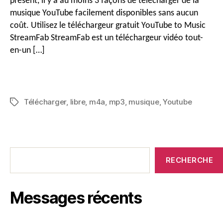
présent, il y a au moins 3 façons de télécharger de la
Façons)
musique YouTube facilement disponibles sans aucun
coût. Utilisez le téléchargeur gratuit YouTube to Music
StreamFab StreamFab est un téléchargeur vidéo tout-
en-un […]
Télécharger
,
libre
,
m4a
,
mp3
,
musique
,
Youtube
Mots
clés
Messages
récents
RECHERCHE
Messages récents