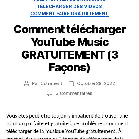
TÉLÉCHARGER DES VIDÉOS
COMMENT FAIRE GRATUITEMENT
Comment télécharger
YouTube Music
GRATUITEMENT (3
Façons)
Par
Comment
Octobre 29, 2022
Auteur
Date
du
de
sur
3 Commentaires
message
publication
Comment
télécharger
YouTube
Vous êtes peut-être toujours impatient de trouver une
Music
solution parfaite et gratuite à ce problème.: comment
GRATUITEMENT
télécharger de la musique YouTube gratuitement. À
(3