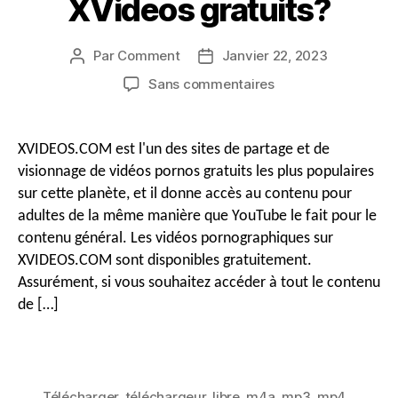
XVideos gratuits?
o
e
Par
Comment
Janvier 22, 2023
Auteur
Date
du
de
sur
Sans commentaires
r
message
publication
[4
n
Façons]
Comment
XVIDEOS.COM est l'un des sites de partage et de
télécharger
a
visionnage de vidéos pornos gratuits les plus populaires
XVideos
sur cette planète, et il donne accès au contenu pour
gratuitement
adultes de la même manière que YouTube le fait pour le
v
avec
contenu général. Les vidéos pornographiques sur
les
meilleurs
XVIDEOS.COM sont disponibles gratuitement.
i
téléchargeurs
Assurément, si vous souhaitez accéder à tout le contenu
XVideos
de […]
gratuits?
g
a
Télécharger
,
téléchargeur
,
libre
,
m4a
,
mp3
,
mp4
,