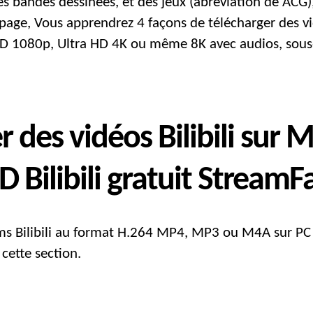
s bandes dessinées, et des jeux (abréviation de ACG), 
te page, Vous apprendrez 4 façons de télécharger des vid
1080p, Ultra HD 4K ou même 8K avec audios, sous-ti
des vidéos Bilibili sur
 Bilibili gratuit StreamF
ilms Bilibili au format H.264 MP4, MP3 ou M4A sur PC 
cette section.