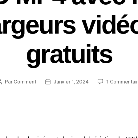
rgeurs vidéo 
gratuits
Par
Comment
Janvier 1, 2024
1 Commentai
Auteur
Date
du
de
message
publication