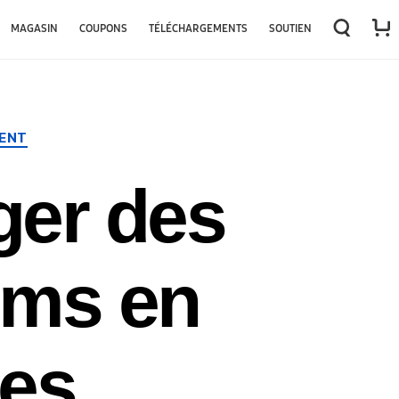
←
→
MAGASIN
COUPONS
TÉLÉCHARGEMENTS
SOUTIEN
ENT
ger des
ilms en
les