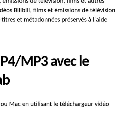
émissions de télévision, films et autres
en
HD
éos Bilibili, films et émissions de télévision
MP4
tres et métadonnées préservés à l'aide
avec
les
téléchargeurs
vidéo
Bilibili
 MP4/MP3 avec le
gratuits
ab
ou Mac en utilisant le téléchargeur vidéo