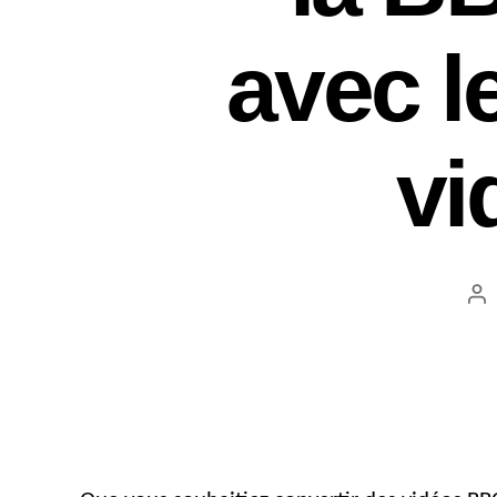
avec l
vi
Au
d
m