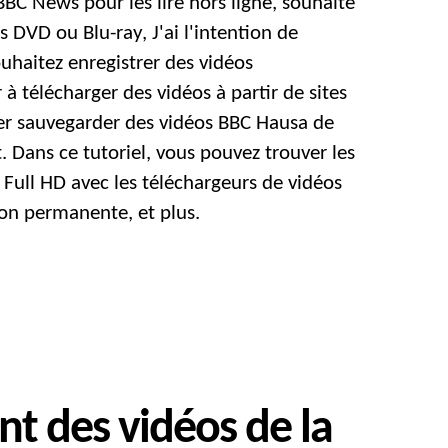
BC News pour les lire hors ligne, souhaite
BBC
sur
 DVD ou Blu-ray, J'ai l'intention de
MP4
uhaitez enregistrer des vidéos
en
à télécharger des vidéos à partir de sites
HD
r sauvegarder des vidéos BBC Hausa de
avec
les
. Dans ce tutoriel, vous pouvez trouver les
téléchargeurs
Full HD avec les téléchargeurs de vidéos
de
ion permanente, et plus.
vidéos
de
la
BBC
t des vidéos de la