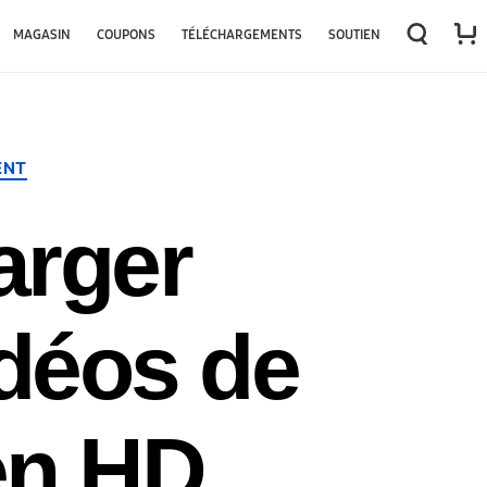
←
→
MAGASIN
COUPONS
TÉLÉCHARGEMENTS
SOUTIEN
ENT
arger
idéos de
en HD