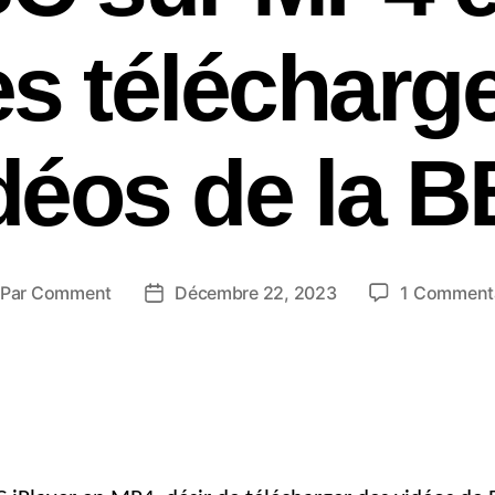
es télécharg
déos de la 
Par
Comment
Décembre 22, 2023
1 Comment
teur
Date
u
de
essage
publication