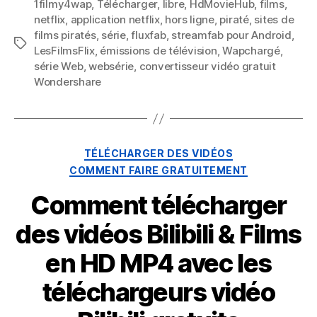
1filmy4wap
,
Télécharger
,
libre
,
HdMovieHub
,
films
,
hors
netflix
,
application netflix
,
hors ligne
,
piraté
,
sites de
ligne
films piratés
,
série
,
fluxfab
,
streamfab pour Android
,
Mots
LesFilmsFlix
,
émissions de télévision
,
Wapchargé
,
clés
série Web
,
websérie
,
convertisseur vidéo gratuit
Wondershare
Catégories
TÉLÉCHARGER DES VIDÉOS
COMMENT FAIRE GRATUITEMENT
Comment télécharger
des vidéos Bilibili & Films
en HD MP4 avec les
téléchargeurs vidéo