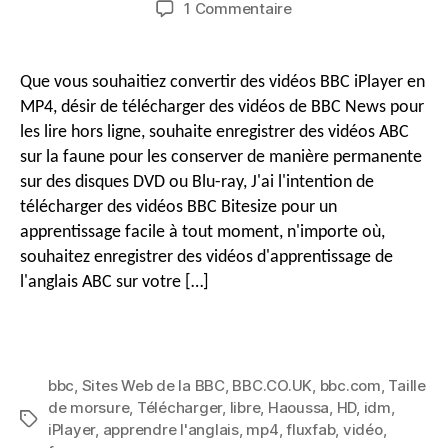
sur
1 Commentaire
message
publication
Comment
télécharger
gratuitement
Que vous souhaitiez convertir des vidéos BBC iPlayer en
des
MP4, désir de télécharger des vidéos de BBC News pour
vidéos
les lire hors ligne, souhaite enregistrer des vidéos ABC
de
sur la faune pour les conserver de manière permanente
la
sur des disques DVD ou Blu-ray, J'ai l'intention de
BBC
sur
télécharger des vidéos BBC Bitesize pour un
MP4
apprentissage facile à tout moment, n'importe où,
en
souhaitez enregistrer des vidéos d'apprentissage de
HD
l'anglais ABC sur votre […]
avec
les
téléchargeurs
de
vidéos
bbc
,
Sites Web de la BBC
,
BBC.CO.UK
,
bbc.com
,
Taille
de
de morsure
,
Télécharger
,
libre
,
Haoussa
,
HD
,
idm
,
Mots
la
iPlayer
,
apprendre l'anglais
,
mp4
,
fluxfab
,
vidéo
,
clés
BBC