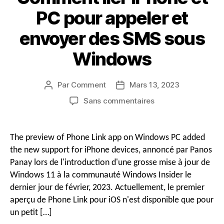
PC pour appeler et
envoyer des SMS sous
Windows
Par
Comment
Mars 13, 2023
Auteur
Date
du
de
sur
Sans commentaires
message
publication
Comment
lier
iPhone
The preview of Phone Link app on Windows PC added
et
the new support for iPhone devices
, annoncé par Panos
PC
Panay lors de l'introduction d'une grosse mise à jour de
pour
Windows 11 à la communauté Windows Insider le
appeler
dernier jour de février, 2023. Actuellement, le premier
et
envoyer
aperçu de Phone Link pour iOS n'est disponible que pour
des
un petit […]
SMS