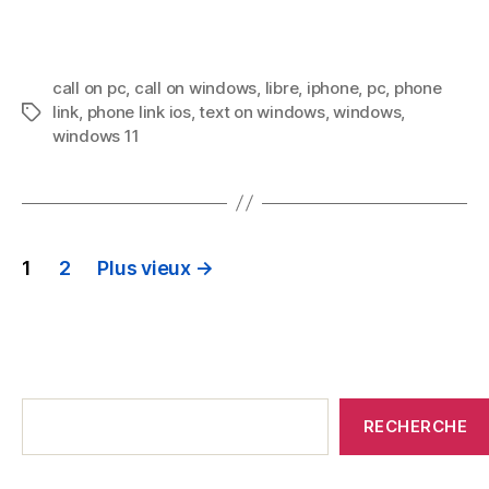
sous
Windows
call on pc
,
call on windows
,
libre
,
iphone
,
pc
,
phone
link
,
phone link ios
,
text on windows
,
windows
,
Mots
windows
11
clés
PAGINATION
1
2
Plus vieux
→
DES
ARTICLES
Messages
récents
RECHERCHE