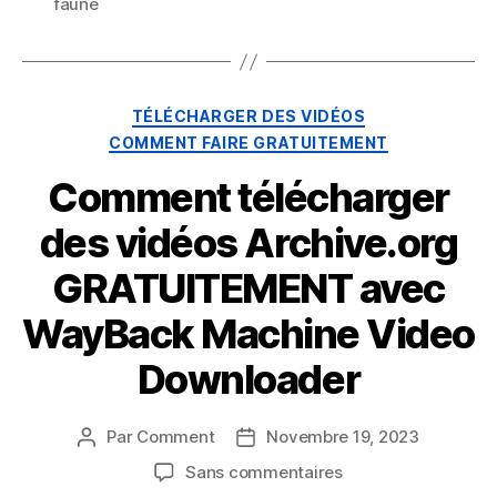
faune
Catégories
TÉLÉCHARGER DES VIDÉOS
COMMENT FAIRE GRATUITEMENT
Comment télécharger
des vidéos Archive.org
GRATUITEMENT avec
WayBack Machine Video
Downloader
Par
Comment
Novembre 19, 2023
Auteur
Date
du
de
sur
Sans commentaires
message
publication
Comment