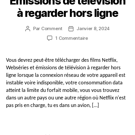
Émissions de télévision
à regarder hors ligne
Par
Comment
Janvier 8, 2024
Auteur
Date
du
de
sur
1 Commentaire
message
publication
Comment
télécharger
gratuitement
Vous devrez peut-être télécharger des films Netflix,
des
Webséries et émissions de télévision à regarder hors
films
ligne lorsque la connexion réseau de votre appareil est
Netflix,
instable voire indisponible, votre consommation data
Série
atteint la limite du forfait mobile, vous vous trouvez
Web
&
dans un autre pays ou une autre région où Netflix n'est
Émissions
pas pris en charge, tu es dans un avion, […]
de
télévision
à
regarder