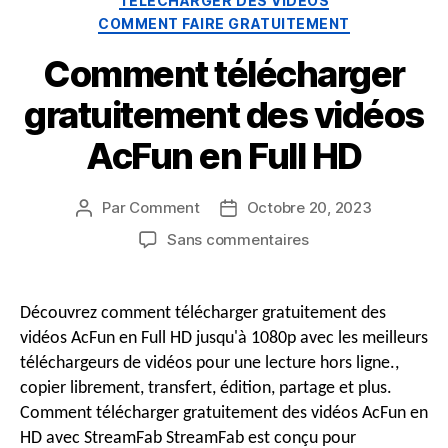
TÉLÉCHARGER DES VIDÉOS
COMMENT FAIRE GRATUITEMENT
Comment télécharger
gratuitement des vidéos
AcFun en Full HD
Par
Comment
Octobre 20, 2023
Auteur
Date
du
de
sur
Sans commentaires
message
publication
Comment
télécharger
gratuitement
Découvrez comment télécharger gratuitement des
des
vidéos AcFun en Full HD jusqu'à 1080p avec les meilleurs
vidéos
téléchargeurs de vidéos pour une lecture hors ligne.,
AcFun
copier librement, transfert, édition, partage et plus.
en
Comment télécharger gratuitement des vidéos AcFun en
Full
HD
HD avec StreamFab StreamFab est conçu pour