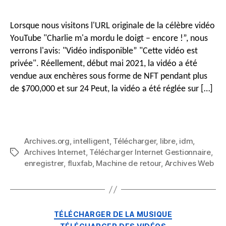
télécharger
des
Lorsque nous visitons l'URL originale de la célèbre vidéo
vidéos
YouTube "Charlie m'a mordu le doigt – encore !”, nous
Archive.org
verrons l'avis: "Vidéo indisponible” "Cette vidéo est
GRATUITEMENT
privée". Réellement, début mai 2021, la vidéo a été
avec
vendue aux enchères sous forme de NFT pendant plus
WayBack
Machine
de $700,000 et sur 24 Peut, la vidéo a été réglée sur […]
Video
Downloader
Archives.org
,
intelligent
,
Télécharger
,
libre
,
idm
,
Archives Internet
,
Télécharger Internet Gestionnaire
,
Mots
enregistrer
,
fluxfab
,
Machine de retour
,
Archives Web
clés
Catégories
TÉLÉCHARGER DE LA MUSIQUE