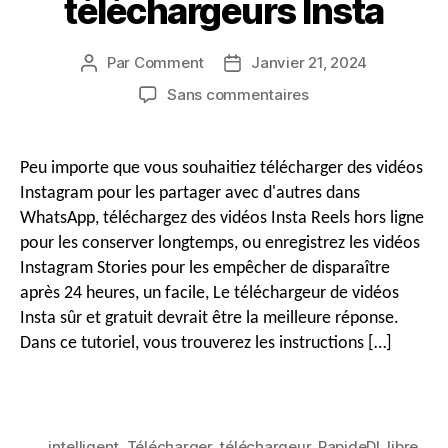
téléchargeurs Insta
o
e
Par
Comment
Janvier 21, 2024
Auteur
Date
du
de
sur
Sans commentaires
r
message
publication
Comment
n
télécharger
des
Peu importe que vous souhaitiez télécharger des vidéos
bobines
a
Instagram pour les partager avec d'autres dans
Instagram
WhatsApp, téléchargez des vidéos Insta Reels hors ligne
&
pour les conserver longtemps, ou enregistrez les vidéos
v
Vidéos
Instagram Stories pour les empêcher de disparaître
d'histoires
gratuites
après 24 heures, un facile, Le téléchargeur de vidéos
i
avec
Insta sûr et gratuit devrait être la meilleure réponse.
les
Dans ce tutoriel, vous trouverez les instructions […]
téléchargeurs
g
Insta
a
intelligent
,
Télécharger
,
téléchargeur
,
RapideDl
,
libre
,