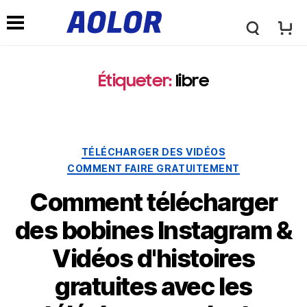
L
l
o
Étiqueter:
libre
e
g
m
Catégories
TÉLÉCHARGER DES VIDÉOS
o
COMMENT FAIRE GRATUITEMENT
e
Comment télécharger
A
n
des bobines Instagram &
o
Vidéos d'histoires
u
gratuites avec les
l
d