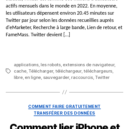
(8
actifs mensuels dans le monde en 2022. En moyenne,
Façons)
les utilisateurs dépensent environ 20.45 minutes sur
Twitter par jour selon les données recueillies auprès
d'eMarketer, Recherche à large bande, Lien de retour, et
FameMass. Twitter devient […]
applications
,
les robots
,
extensions de navigateur
,
cache
,
Télécharger
,
téléchargeur
,
téléchargeurs
,
Mots
libre
,
en ligne
,
sauvegarder
,
raccourcis
,
Twitter
clés
Catégories
COMMENT FAIRE GRATUITEMENT
TRANSFÉRER DES DONNÉES
Comment lier iPhone et