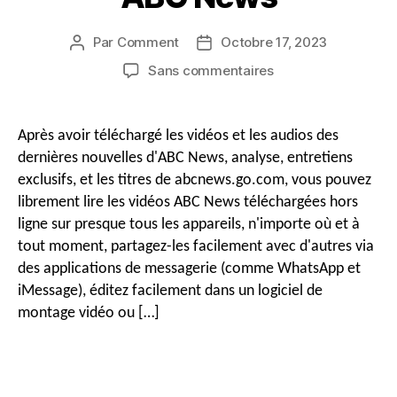
Par
Comment
Octobre 17, 2023
Auteur
Date
du
de
sur
Sans commentaires
message
publication
Comment
télécharger
des
Après avoir téléchargé les vidéos et les audios des
vidéos
dernières nouvelles d'ABC News, analyse, entretiens
et
exclusifs, et les titres de abcnews.go.com, vous pouvez
des
librement lire les vidéos ABC News téléchargées hors
audios
ligne sur presque tous les appareils, n'importe où et à
ABC
News
tout moment, partagez-les facilement avec d'autres via
des applications de messagerie (comme WhatsApp et
iMessage), éditez facilement dans un logiciel de
montage vidéo ou […]