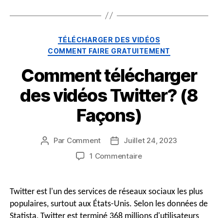
Catégories
TÉLÉCHARGER DES VIDÉOS
COMMENT FAIRE GRATUITEMENT
Comment télécharger
des vidéos Twitter? (8
Façons)
Par
Comment
Juillet 24, 2023
Auteur
Date
du
de
sur
1 Commentaire
message
publication
Comment
télécharger
des
Twitter est l'un des services de réseaux sociaux les plus
vidéos
populaires, surtout aux États-Unis. Selon les données de
Twitter?
Statista, Twitter est terminé 368 millions d'utilisateurs