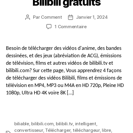
Bilibili gratuits
Par
Comment
Janvier 1, 2024
Auteur
Date
du
de
sur
1 Commentaire
message
publication
Comment
télécharger
des
Besoin de télécharger des vidéos d'anime, des bandes
vidéos
dessinées, et des jeux (abréviation de ACG), émissions
Bilibili
de télévision, films et autres vidéos de bilibili.tv et
&
bilibili.com? Sur cette page, Vous apprendrez 4 façons
Films
de télécharger des vidéos Bilibili, films et émissions de
en
HD
télévision en MP4, MP3 ou M4A en HD 720p, Pleine HD
MP4
1080p, Ultra HD 4K voire 8K […]
avec
les
téléchargeurs
vidéo
biliable
,
bilibili.com
,
bilibili.tv
,
intelligent
,
Bilibili
convertisseur
,
Télécharger
,
téléchargeur
,
libre
,
gratuits