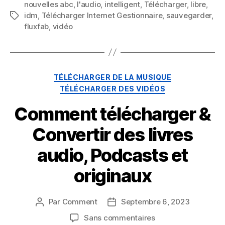
nouvelles abc
,
l'audio
,
intelligent
,
Télécharger
,
libre
,
idm
,
Télécharger Internet Gestionnaire
,
sauvegarder
,
Mots
fluxfab
,
vidéo
clés
Catégories
TÉLÉCHARGER DE LA MUSIQUE
TÉLÉCHARGER DES VIDÉOS
Comment télécharger &
Convertir des livres
audio, Podcasts et
originaux
Par
Comment
Septembre 6, 2023
Auteur
Date
du
de
sur
Sans commentaires
message
publication