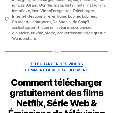
idm
,
ig
,
iGram
,
Gonfler
,
insta
,
InstaFinsta
,
Instagram
,
instaSave
,
InstaVidéoEnregistrer
,
Télécharger
t
Internet Gestionnaire
,
en ligne
,
bobine
,
bobines
,
Mots
Sauver de
,
épargnant
,
De Snapin
,
de SnapT
,
clés
sssInstagram
,
histoires
,
histoire
,
Économiseur
i
d'histoire
,
fluxfab
,
vidéo
,
convertisseur vidéo gratuit
Wondershare
o
n
Catégories
TÉLÉCHARGER DES VIDÉOS
COMMENT FAIRE GRATUITEMENT
Comment télécharger
gratuitement des films
Netflix, Série Web &