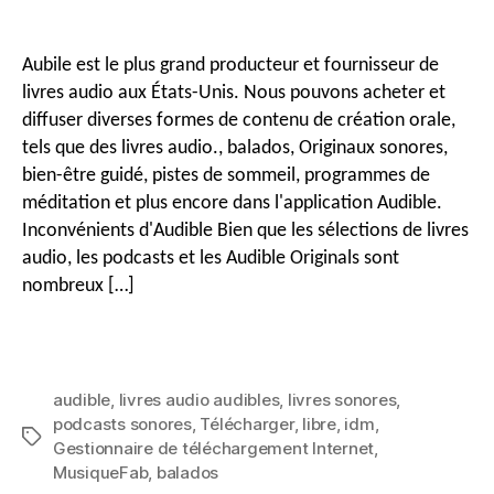
Comment
télécharger
&
Aubile est le plus grand producteur et fournisseur de
Convertir
livres audio aux États-Unis. Nous pouvons acheter et
des
diffuser diverses formes de contenu de création orale,
livres
tels que des livres audio., balados, Originaux sonores,
audio,
bien-être guidé, pistes de sommeil, programmes de
Podcasts
et
méditation et plus encore dans l'application Audible.
originaux
Inconvénients d'Audible Bien que les sélections de livres
audio, les podcasts et les Audible Originals sont
nombreux […]
audible
,
livres audio audibles
,
livres sonores
,
podcasts sonores
,
Télécharger
,
libre
,
idm
,
Mots
Gestionnaire de téléchargement Internet
,
clés
MusiqueFab
,
balados