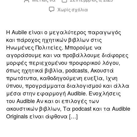
ανάρτησης
ανάρτησης
επί
Χωρίς σχόλια
ο
Πως
ο
να
κατεβάσω
a
Η Aubile είναι ο μεγαλύτερος παραγωγός
&
ή
και πάροχος ηχητικών βιβλίων στις
Μετατροπή
Ηνωμένες Πολιτείες. Μπορούμε να
o
ακουστικών
αγοράσουμε και να προβάλλουμε διάφορες
βιβλίων,
γ
μορφές περιεχομένου προφορικού λόγου,
Podcast
l
όπως ηχητικά βιβλία, podcasts, Ακουστά
και
η
πρωτότυπα
πρωτότυπα, καθοδηγούμενη ευεξία, ίχνη
ύπνου, προγράμματα διαλογισμού και άλλα
o
μέσα στην εφαρμογή Audible. Ενοχλήσεις
σ
του Audible Αν και οι επιλογές των
ακουστικών βιβλίων, Τα podcast και τα Audible
r
η
Originals είναι άφθονα […]
ς