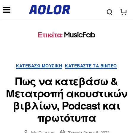
λ
Μ
ο
Ετικέτα:
MusicFab
ε
γ
ν
Κατηγορίες
ΚΑΤΕΒΆΖΩ ΜΟΥΣΙΚΉ
ΚΑΤΕΒΆΣΤΕ ΤΑ ΒΊΝΤΕΟ
ό
ο
Πως να κατεβάσω &
τ
Μετατροπή ακουστικών
ύ
βιβλίων, Podcast και
υ
π
πρωτότυπα
π
λ
Με
Πως να
Σεπτέμβριος 6, 2023
Συντάκτης
Ημερομηνία