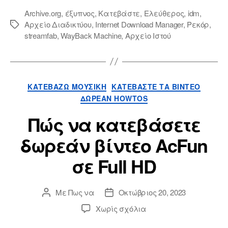
Archive.org
,
έξυπνος
,
Κατεβάστε
,
Ελεύθερος
,
idm
,
Αρχείο Διαδικτύου
,
Internet Download Manager
,
Ρεκόρ
,
Ετικέτες
streamfab
,
WayBack Machine
,
Αρχείο Ιστού
Κατηγορίες
ΚΑΤΕΒΆΖΩ ΜΟΥΣΙΚΉ
ΚΑΤΕΒΆΣΤΕ ΤΑ ΒΊΝΤΕΟ
ΔΩΡΕΆΝ HOWTOS
Πώς να κατεβάσετε
δωρεάν βίντεο AcFun
σε Full HD
Με
Πως να
Οκτώβριος 20, 2023
Συντάκτης
Ημερομηνία
ανάρτησης
ανάρτησης
επί
Χωρίς σχόλια
Πώς