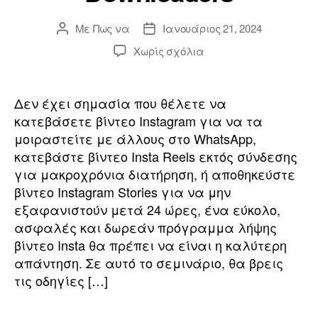
ο
Με
Πως να
Ιανουάριος 21, 2024
Συντάκτης
Ημερομηνία
ο
ανάρτησης
ανάρτησης
επί
Χωρίς σχόλια
Πώς
a
να
ή
κατεβάσετε
Δεν έχει σημασία που θέλετε να
το
o
κατεβάσετε βίντεο Instagram για να τα
Instagram
γ
μοιραστείτε με άλλους στο WhatsApp,
Reels
κατεβάστε βίντεο Insta Reels εκτός σύνδεσης
&
l
για μακροχρόνια διατήρηση, ή αποθηκεύστε
Ιστορίες
η
βίντεο Instagram Stories για να μην
Βίντεο
o
Δωρεάν
εξαφανιστούν μετά 24 ώρες, ένα εύκολο,
σ
με
ασφαλές και δωρεάν πρόγραμμα λήψης
Insta
βίντεο Insta θα πρέπει να είναι η καλύτερη
r
Downloaders
απάντηση. Σε αυτό το σεμινάριο, θα βρεις
η
τις οδηγίες […]
ς