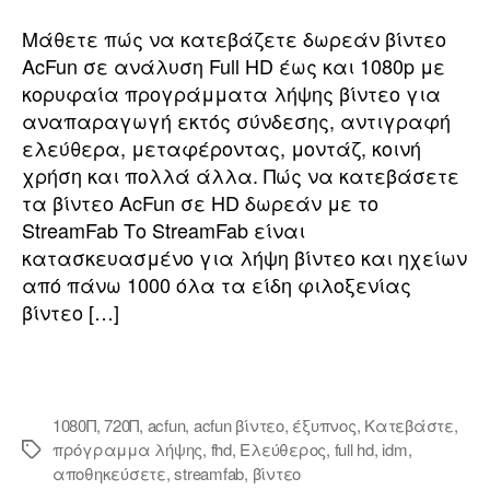
να
κατεβάσετε
Μάθετε πώς να κατεβάζετε δωρεάν βίντεο
δωρεάν
AcFun σε ανάλυση Full HD έως και 1080p με
βίντεο
κορυφαία προγράμματα λήψης βίντεο για
AcFun
αναπαραγωγή εκτός σύνδεσης, αντιγραφή
σε
ελεύθερα, μεταφέροντας, μοντάζ, κοινή
Full
χρήση και πολλά άλλα. Πώς να κατεβάσετε
HD
τα βίντεο AcFun σε HD δωρεάν με το
StreamFab Το StreamFab είναι
κατασκευασμένο για λήψη βίντεο και ηχείων
από πάνω 1000 όλα τα είδη φιλοξενίας
βίντεο […]
1080Π
,
720Π
,
acfun
,
acfun βίντεο
,
έξυπνος
,
Κατεβάστε
,
πρόγραμμα λήψης
,
fhd
,
Ελεύθερος
,
full hd
,
idm
,
Ετικέτες
αποθηκεύσετε
,
streamfab
,
βίντεο