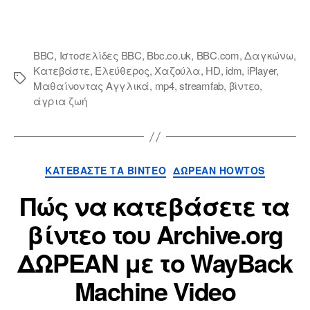
BB
BBC
,
Ιστοσελίδες BBC
,
Bbc.co.uk
,
BBC.com
,
Δαγκώνω
,
Κατεβάστε
,
Ελεύθερος
,
Χαζούλα
,
HD
,
idm
,
iPlayer
,
Ετικέτες
Μαθαίνοντας Αγγλικά
,
mp4
,
streamfab
,
βίντεο
,
άγρια ​​ζωή
Κατηγορίες
ΚΑΤΕΒΆΣΤΕ ΤΑ ΒΊΝΤΕΟ
ΔΩΡΕΆΝ HOWTOS
Πώς να κατεβάσετε τα
βίντεο του Archive.org
ΔΩΡΕΑΝ με το WayBack
Machine Video