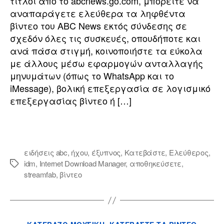
τίτλοι από το abcnews.go.com, μπορείτε να
ABC
αναπαράγετε ελεύθερα τα ληφθέντα
News
βίντεο του ABC News εκτός σύνδεσης σε
σχεδόν όλες τις συσκευές, οπουδήποτε και
ανά πάσα στιγμή, κοινοποιήστε τα εύκολα
με άλλους μέσω εφαρμογών ανταλλαγής
μηνυμάτων (όπως το WhatsApp και το
iMessage), βολική επεξεργασία σε λογισμικό
επεξεργασίας βίντεο ή […]
ειδήσεις abc
,
ήχου
,
έξυπνος
,
Κατεβάστε
,
Ελεύθερος
,
idm
,
Internet Download Manager
,
αποθηκεύσετε
,
Ετικέτες
streamfab
,
βίντεο
Κατηγορίες