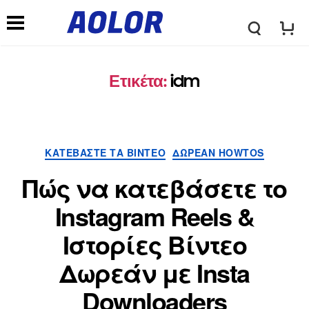
λ
Μ
ο
Ετικέτα:
idm
ε
γ
ν
Κατηγορίες
ΚΑΤΕΒΆΣΤΕ ΤΑ ΒΊΝΤΕΟ
ΔΩΡΕΆΝ HOWTOS
ό
ο
Πώς να κατεβάσετε το
τ
Instagram Reels &
ύ
Ιστορίες Βίντεο
υ
π
Δωρεάν με Insta
π
Downloaders
λ