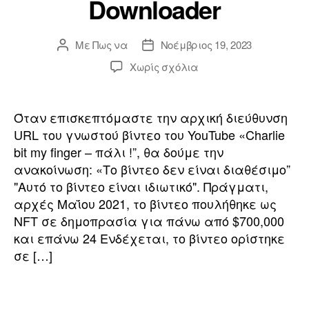
Downloader
Με
Πως να
Νοέμβριος 19, 2023
Συντάκτης
Ημερομηνία
ανάρτησης
ανάρτησης
επί
Χωρίς σχόλια
Πώς
να
κατεβάσετε
Όταν επισκεπτόμαστε την αρχική διεύθυνση
τα
URL του γνωστού βίντεο του YouTube «Charlie
βίντεο
bit my finger – πάλι !”, θα δούμε την
του
ανακοίνωση: «Το βίντεο δεν είναι διαθέσιμο”
Archive.org
"Αυτό το βίντεο είναι ιδιωτικό". Πράγματι,
ΔΩΡΕΑΝ
αρχές Μαΐου 2021, το βίντεο πουλήθηκε ως
με
το
NFT σε δημοπρασία για πάνω από $700,000
WayBack
και επάνω 24 Ενδέχεται, το βίντεο ορίστηκε
Machine
σε […]
Video
Downloader