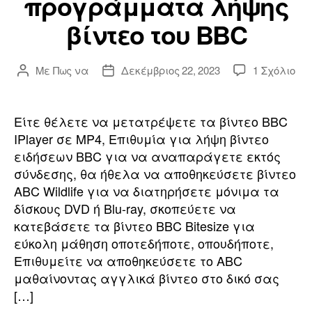
προγράμματα λήψης
βίντεο του BBC
επί
Με
Πως να
Δεκέμβριος 22, 2023
1 Σχόλιο
Συντάκτης
Ημερομηνία
Πώ
ανάρτησης
ανάρτησης
να
κα
Είτε θέλετε να μετατρέψετε τα βίντεο BBC
δω
IPlayer σε MP4, Επιθυμία για λήψη βίντεο
βίν
ειδήσεων BBC για να αναπαράγετε εκτός
BB
σύνδεσης, θα ήθελα να αποθηκεύσετε βίντεο
σε
ABC Wildlife για να διατηρήσετε μόνιμα τα
MP
δίσκους DVD ή Blu-ray, σκοπεύετε να
σε
HD
κατεβάσετε τα βίντεο BBC Bitesize για
με
εύκολη μάθηση οποτεδήποτε, οπουδήποτε,
πρ
Επιθυμείτε να αποθηκεύσετε το ABC
λή
μαθαίνοντας αγγλικά βίντεο στο δικό σας
βίν
[…]
του