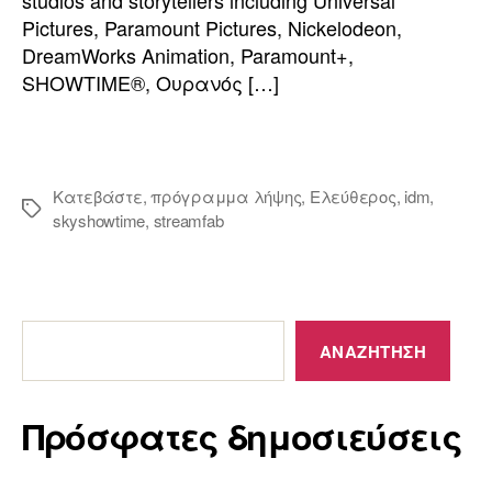
studios and storytellers including Universal
Pictures
,
Paramount Pictures
,
Nickelodeon
,
DreamWorks Animation
,
Paramount+
,
SHOWTIME®
, Ουρανός […]
Κατεβάστε
,
πρόγραμμα λήψης
,
Ελεύθερος
,
idm
,
Ετικέτες
skyshowtime
,
streamfab
Πρόσφατες
δημοσιεύσεις
ΑΝΑΖΉΤΗΣΗ
Πρόσφατες δημοσιεύσεις