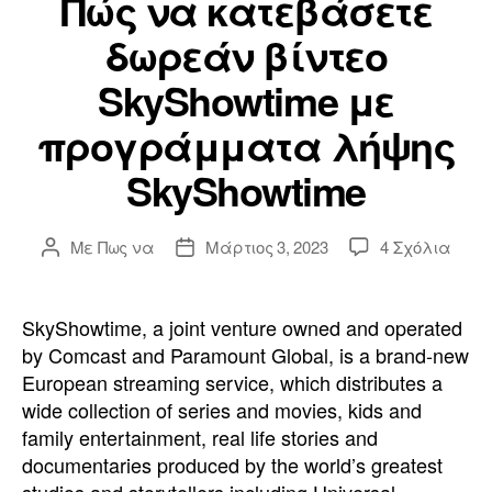
Πώς να κατεβάσετε
δωρεάν βίντεο
SkyShowtime με
προγράμματα λήψης
SkyShowtime
επί
Με
Πως να
Μάρτιος 3, 2023
4 Σχόλια
Συντάκτης
Ημερομηνία
Πώς
ανάρτησης
ανάρτησης
να
κατε
SkyShowtime,
a joint venture owned and operated
δωρε
by Comcast and Paramount Global
,
is a brand-new
βίντε
European streaming service
,
which distributes a
SkyS
wide collection of series and movies
,
kids and
με
family entertainment
,
real life stories and
προ
documentaries produced by the world’s greatest
λήψη
SkyS