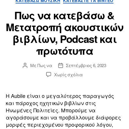
ΚΑΤΕΒΆΖΩ ΜΟΥΣΙΚΉ
ΚΑΤΕΒΆΣΤΕ ΤΑ ΒΊΝΤΕΟ
Πως να κατεβάσω &
Μετατροπή ακουστικών
βιβλίων, Podcast και
πρωτότυπα
Με
Πως να
Σεπτέμβριος 6, 2023
Συντάκτης
Ημερομηνία
ανάρτησης
ανάρτησης
επί
Χωρίς σχόλια
Πως
να
κατεβάσω
Η Aubile είναι ο μεγαλύτερος παραγωγός
&
και πάροχος ηχητικών βιβλίων στις
Μετατροπή
Ηνωμένες Πολιτείες. Μπορούμε να
ακουστικών
αγοράσουμε και να προβάλλουμε διάφορες
βιβλίων,
μορφές περιεχομένου προφορικού λόγου,
Podcast