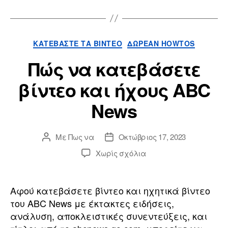
Κατηγορίες
ΚΑΤΕΒΆΣΤΕ ΤΑ ΒΊΝΤΕΟ
ΔΩΡΕΆΝ HOWTOS
Πώς να κατεβάσετε
βίντεο και ήχους ABC
News
Με
Πως να
Οκτώβριος 17, 2023
Συντάκτης
Ημερομηνία
ανάρτησης
ανάρτησης
επί
Χωρίς σχόλια
Πώς
να
κατεβάσετε
Αφού κατεβάσετε βίντεο και ηχητικά βίντεο
βίντεο
του ABC News με έκτακτες ειδήσεις,
και
ανάλυση, αποκλειστικές συνεντεύξεις, και
ήχους