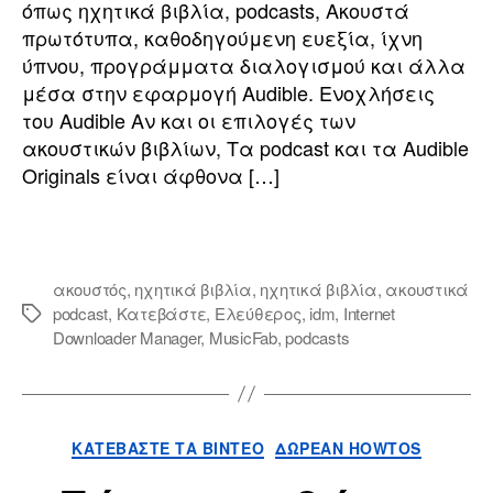
όπως ηχητικά βιβλία, podcasts, Ακουστά
και
πρωτότυπα
πρωτότυπα, καθοδηγούμενη ευεξία, ίχνη
ύπνου, προγράμματα διαλογισμού και άλλα
μέσα στην εφαρμογή Audible. Ενοχλήσεις
του Audible Αν και οι επιλογές των
ακουστικών βιβλίων, Τα podcast και τα Audible
Originals είναι άφθονα […]
ακουστός
,
ηχητικά βιβλία
,
ηχητικά βιβλία
,
ακουστικά
podcast
,
Κατεβάστε
,
Ελεύθερος
,
idm
,
Internet
Ετικέτες
Downloader Manager
,
MusicFab
,
podcasts
Κατηγορίες
ΚΑΤΕΒΆΣΤΕ ΤΑ ΒΊΝΤΕΟ
ΔΩΡΕΆΝ HOWTOS