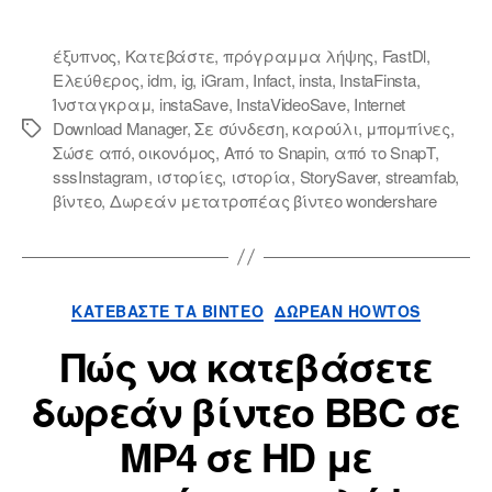
έξυπνος
,
Κατεβάστε
,
πρόγραμμα λήψης
,
FastDl
,
Ελεύθερος
,
idm
,
ig
,
iGram
,
Infact
,
insta
,
InstaFinsta
,
Ίνσταγκραμ
,
instaSave
,
InstaVideoSave
,
Internet
Download Manager
,
Σε σύνδεση
,
καρούλι
,
μπομπίνες
,
Ετικέτες
Σώσε από
,
οικονόμος
,
Από το Snapin
,
από το SnapT
,
sssInstagram
,
ιστορίες
,
ιστορία
,
StorySaver
,
streamfab
,
βίντεο
,
Δωρεάν μετατροπέας βίντεο wondershare
Κατηγορίες
ΚΑΤΕΒΆΣΤΕ ΤΑ ΒΊΝΤΕΟ
ΔΩΡΕΆΝ HOWTOS
Πώς να κατεβάσετε
δωρεάν βίντεο BBC σε
MP4 σε HD με