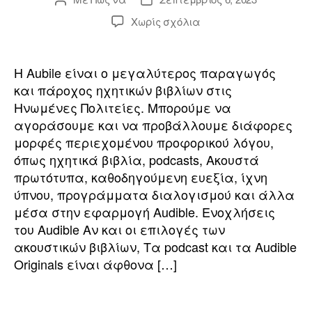
ανάρτησης
ανάρτησης
επί
Χωρίς σχόλια
ο
Πως
ο
να
κατεβάσω
a
Η Aubile είναι ο μεγαλύτερος παραγωγός
&
ή
και πάροχος ηχητικών βιβλίων στις
Μετατροπή
Ηνωμένες Πολιτείες. Μπορούμε να
o
ακουστικών
αγοράσουμε και να προβάλλουμε διάφορες
βιβλίων,
γ
μορφές περιεχομένου προφορικού λόγου,
Podcast
l
όπως ηχητικά βιβλία, podcasts, Ακουστά
και
η
πρωτότυπα
πρωτότυπα, καθοδηγούμενη ευεξία, ίχνη
ύπνου, προγράμματα διαλογισμού και άλλα
o
μέσα στην εφαρμογή Audible. Ενοχλήσεις
σ
του Audible Αν και οι επιλογές των
ακουστικών βιβλίων, Τα podcast και τα Audible
r
η
Originals είναι άφθονα […]
ς