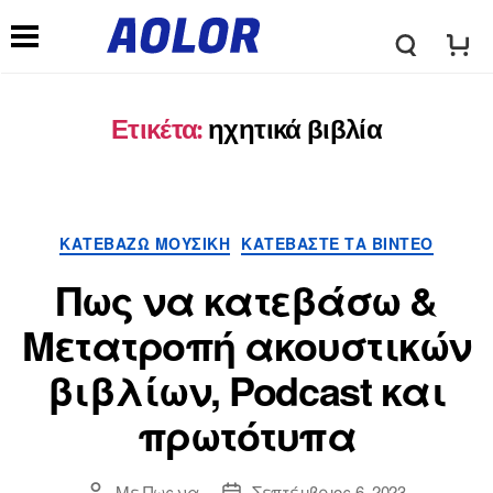
λ
Μ
ο
Ετικέτα:
ηχητικά βιβλία
ε
γ
ν
Κατηγορίες
ΚΑΤΕΒΆΖΩ ΜΟΥΣΙΚΉ
ΚΑΤΕΒΆΣΤΕ ΤΑ ΒΊΝΤΕΟ
ό
ο
Πως να κατεβάσω &
τ
Μετατροπή ακουστικών
ύ
βιβλίων, Podcast και
υ
π
πρωτότυπα
π
λ
Με
Πως να
Σεπτέμβριος 6, 2023
Συντάκτης
Ημερομηνία