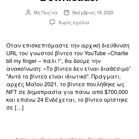
ο
Με
Πως να
Νοέμβριος 19, 2023
Συντάκτης
Ημερομηνία
ο
ανάρτησης
ανάρτησης
επί
Χωρίς σχόλια
Πώς
a
να
ή
κατεβάσετε
Όταν επισκεπτόμαστε την αρχική διεύθυνση
τα
o
URL του γνωστού βίντεο του YouTube «Charlie
βίντεο
γ
bit my finger – πάλι !”, θα δούμε την
του
ανακοίνωση: «Το βίντεο δεν είναι διαθέσιμο”
Archive.org
l
"Αυτό το βίντεο είναι ιδιωτικό". Πράγματι,
ΔΩΡΕΑΝ
η
αρχές Μαΐου 2021, το βίντεο πουλήθηκε ως
με
o
το
NFT σε δημοπρασία για πάνω από $700,000
σ
WayBack
και επάνω 24 Ενδέχεται, το βίντεο ορίστηκε
Machine
σε […]
r
Video
η
Downloader
ς