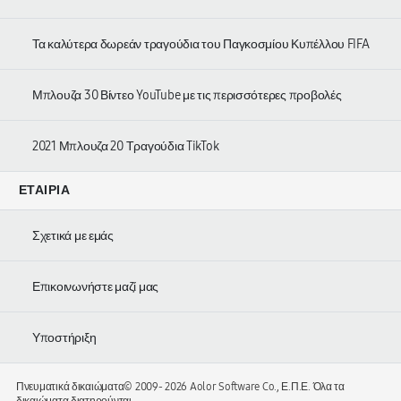
Τα καλύτερα δωρεάν τραγούδια του Παγκοσμίου Κυπέλλου FIFA
Μπλουζα 30 Βίντεο YouTube με τις περισσότερες προβολές
2021 Μπλουζα 20 Τραγούδια TikTok
ΕΤΑΙΡΊΑ
Σχετικά με εμάς
Επικοινωνήστε μαζί μας
Υποστήριξη
Πνευματικά δικαιώματα© 2009-
2026 Aolor Software Co., Ε.Π.Ε. Όλα τα
δικαιώματα διατηρούνται.