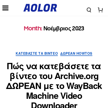
λ
Μ
ο
Month
:
Νοέμβριος 2023
ε
γ
ν
Κατηγορίες
ΚΑΤΕΒΆΣΤΕ ΤΑ ΒΊΝΤΕΟ
ΔΩΡΕΆΝ HOWTOS
ό
ο
Πώς να κατεβάσετε τα
τ
βίντεο του Archive.org
ύ
ΔΩΡΕΑΝ με το WayBack
υ
π
Machine Video
π
Downloader
λ