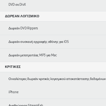
DVD σε DivX
ΔΩΡΕΆΝ ΛΟΓΙΣΜΙΚΌ
Δωρεάν DVD Rippers
Δωρεάν συσκευή εγγραφής οθόνης για iOS
Δωρεάν μετατροπέας MP3 για Mac
ΚΡΙΤΙΚΈΣ
Οι καλύτερες δωρεάν κριτικές λογισμικού αποκατάστασης δεδομένων
iPhone
Αναθεώρηση StreamFab