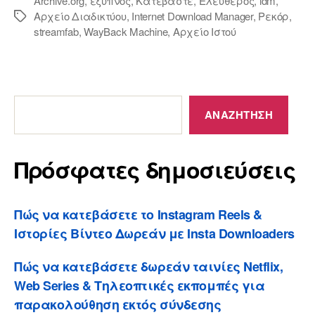
Archive.org
,
έξυπνος
,
Κατεβάστε
,
Ελεύθερος
,
idm
,
Αρχείο Διαδικτύου
,
Internet Download Manager
,
Ρεκόρ
,
Ετικέτες
streamfab
,
WayBack Machine
,
Αρχείο Ιστού
Πρόσφατες
δημοσιεύσεις
ΑΝΑΖΉΤΗΣΗ
Πρόσφατες δημοσιεύσεις
Πώς να κατεβάσετε το Instagram Reels &
Ιστορίες Βίντεο Δωρεάν με Insta Downloaders
Πώς να κατεβάσετε δωρεάν ταινίες Netflix,
Web Series & Τηλεοπτικές εκπομπές για
παρακολούθηση εκτός σύνδεσης