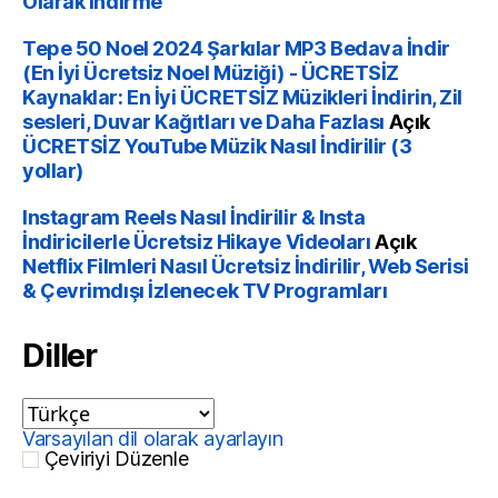
Olarak İndirme
Tepe 50 Noel 2024 Şarkılar MP3 Bedava İndir
(En İyi Ücretsiz Noel Müziği) - ÜCRETSİZ
Kaynaklar: En İyi ÜCRETSİZ Müzikleri İndirin, Zil
sesleri, Duvar Kağıtları ve Daha Fazlası
Açık
ÜCRETSİZ YouTube Müzik Nasıl İndirilir (3
yollar)
Instagram Reels Nasıl İndirilir & Insta
İndiricilerle Ücretsiz Hikaye Videoları
Açık
Netflix Filmleri Nasıl Ücretsiz İndirilir, Web Serisi
& Çevrimdışı İzlenecek TV Programları
Diller
Varsayılan dil olarak ayarlayın
Çeviriyi Düzenle