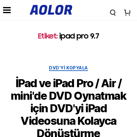
A
G
o
Etiket:
ipad pro 9.7
e
l
z
Kategoriler
DVD'YI KOPYALA
o
i
İPad ve iPad Pro / Air /
r
mini'de DVD Oynatmak
n
için DVD'yi iPad
L
m
Videosuna Kolayca
o
Dönüştürme
e