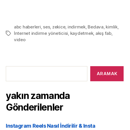
abc haberleri
,
ses
,
zekice
,
indirmek
,
Bedava
,
kimlik
,
İnternet indirme yöneticisi
,
kaydetmek
,
akış fab
,
Etiketler
video
yakın
zamanda
ARAMAK
Gönderilenler
yakın zamanda
Gönderilenler
Instagram Reels Nasıl İndirilir & Insta