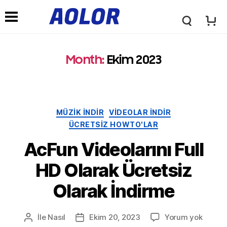
A
G
o
Month
:
Ekim 2023
e
l
z
Kategoriler
MÜZIK INDIR
VIDEOLAR INDIR
o
ÜCRETSIZ HOWTO'LAR
i
AcFun Videolarını Full
r
n
HD Olarak Ücretsiz
L
Olarak İndirme
m
o
Açık
İle
Nasıl
Ekim 20, 2023
Yorum yok
Gönderi
Posta
e