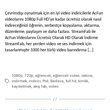
AcFun
yazarı
tarihi
Videola
g
Full
M
Çevrimdışı oynatmak için en iyi video indiricilerle AcFun
HD
videolarını 1080p Full HD'ye kadar ücretsiz olarak nasıl
Olarak
o
indireceğinizi öğrenin, serbestçe kopyalama, aktarma,
Ücrets
e
düzenleme, paylaşım ve daha fazlası. StreamFab ile
Olarak
AcFun Videolarını Ücretsiz Olarak HD Olarak İndirme
İndirm
StreamFab, her yerden video ve ses indirmek için
n
tasarlanmıştır 1000 her türlü video barındırma […]
ü
1080p
,
720p
,
eğlenceli
,
eğlenceli video
,
zekice
,
s
indirmek
,
indirici
,
fhd
,
Bedava
,
full hd
,
kimlik
,
Etiketler
kaydetmek
,
akış fab
,
video
ü