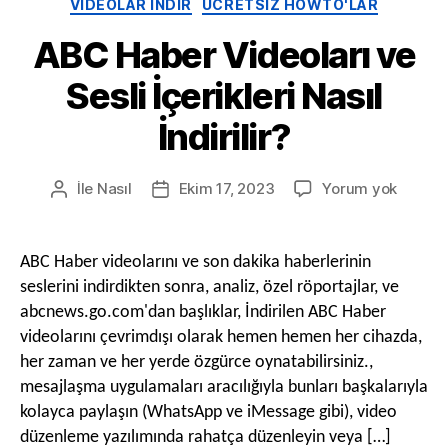
Kategoriler
VIDEOLAR INDIR
ÜCRETSIZ HOWTO'LAR
ABC Haber Videoları ve
Sesli İçerikleri Nasıl
İndirilir?
Açık
İle
Nasıl
Ekim 17, 2023
Yorum yok
Gönderi
Posta
ABC
yazarı
tarihi
Haber
Videola
ABC Haber videolarını ve son dakika haberlerinin
ve
seslerini indirdikten sonra, analiz, özel röportajlar, ve
Sesli
abcnews.go.com'dan başlıklar, İndirilen ABC Haber
İçerikle
videolarını çevrimdışı olarak hemen hemen her cihazda,
Nasıl
her zaman ve her yerde özgürce oynatabilirsiniz.,
İndirilir
mesajlaşma uygulamaları aracılığıyla bunları başkalarıyla
kolayca paylaşın (WhatsApp ve iMessage gibi), video
düzenleme yazılımında rahatça düzenleyin veya […]