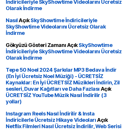
İndiricileriyle SkyShowtime Videolarını Ücretsiz
Olarak İndirme
Nasıl
Açık
SkyShowtime İndiricileriyle
SkyShowtime Videolarını Ücretsiz Olarak
İndirme
Gökyüzü Gösteri Zamanı
Açık
SkyShowtime
İndiricileriyle SkyShowtime Videolarını Ücretsiz
Olarak İndirme
Tepe 50 Noel 2024 Şarkılar MP3 Bedava İndir
(En İyi Ücretsiz Noel Müziği) - ÜCRETSİZ
Kaynaklar: En İyi ÜCRETSİZ Müzikleri İndirin, Zil
sesleri, Duvar Kağıtları ve Daha Fazlası
Açık
ÜCRETSİZ YouTube Müzik Nasıl İndirilir (3
yollar)
Instagram Reels Nasıl İndirilir & Insta
İndiricilerle Ücretsiz Hikaye Videoları
Açık
Netflix Filmleri Nasıl Ücretsiz İndirilir, Web Serisi