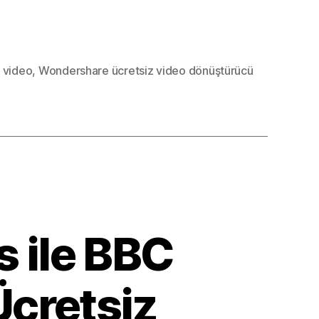
ilerle
i
,
video
,
Wondershare ücretsiz video dönüştürücü
türün
 ile BBC
Ücretsiz