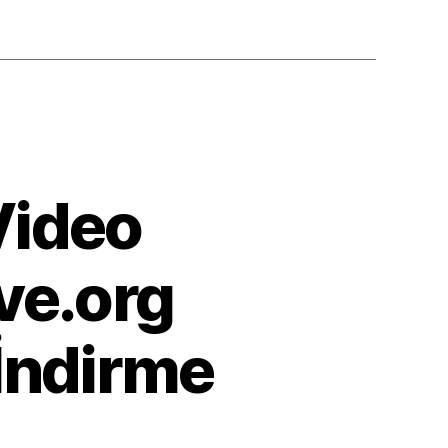
Video
ve.org
İndirme
k