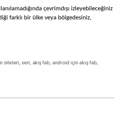
iz
ullanılamadığında çevrimdışı izleyebileceğiniz
r,
iği farklı bir ülke veya bölgedesiniz,
mdışı
ecek
m siteleri
,
seri
,
akış fab
,
android için akış fab
,
mları