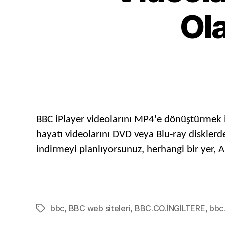
Ol
BBC iPlayer videolarını MP4'e dönüştürmek i
hayatı videolarını DVD veya Blu-ray disklerde
indirmeyi planlıyorsunuz, herhangi bir yer, 
bbc
,
BBC web siteleri
,
BBC.CO.İNGİLTERE
,
bbc
Etiketler