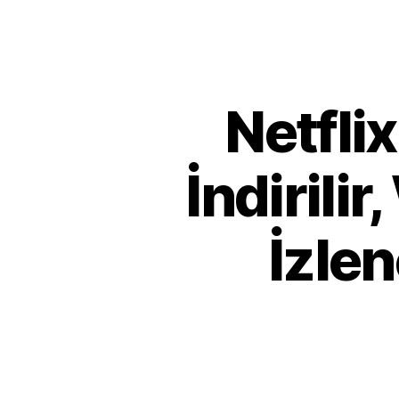
Netflix
İndirili
İzle