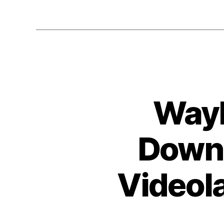
WayB
Downl
Videol