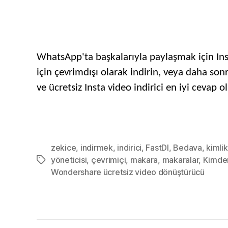
WhatsApp'ta başkalarıyla paylaşmak için Inst
için çevrimdışı olarak indirin, veya daha so
ve ücretsiz Insta video indirici en iyi cevap 
zekice
,
indirmek
,
indirici
,
FastDl
,
Bedava
,
kimlik
yöneticisi
,
çevrimiçi
,
makara
,
makaralar
,
Kimde
Etiketler
Wondershare ücretsiz video dönüştürücü