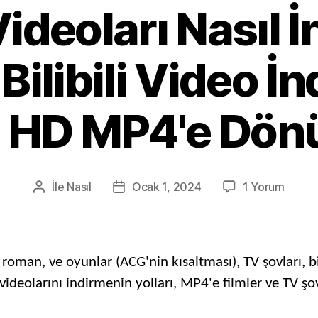
 Videoları Nasıl İn
Bilibili Video İnd
ri HD MP4'e Dön
Açık
İle
Nasıl
Ocak 1, 2024
1 Yorum
Gönderi
Posta
Bilibili
yazarı
tarihi
Videol
Nasıl
İndirili
roman, ve oyunlar (ACG'nin kısaltması), TV şovları, bili
&
i videolarını indirmenin yolları, MP4'e filmler ve T
Ücrets
Bilibili