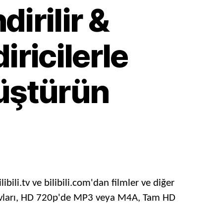
dirilir &
iricilerle
üştürün
arı
r
bili.tv ve bilibili.com'dan filmler ve diğer
V şovları, HD 720p'de MP3 veya M4A, Tam HD
iz