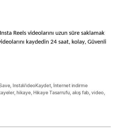
k
agram
s
l
lir
Insta Reels videolarını uzun süre saklamak
ideolarını kaydedin 24 saat, kolay, Güvenli
a
icilerle
tsiz
ye
oları
aSave
,
InstaVideoKaydet
,
İnternet indirme
kayeler
,
hikaye
,
Hikaye Tasarrufu
,
akış fab
,
video
,