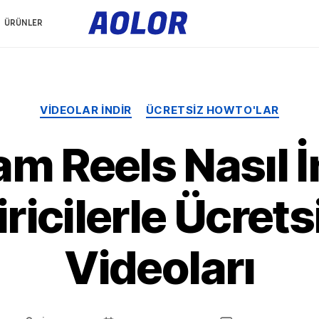
A
o
ÜRÜNLER
l
o
r
L
o
g
o
Kategoriler
VIDEOLAR INDIR
ÜCRETSIZ HOWTO'LAR
m Reels Nasıl İn
iricilerle Ücret
Videoları