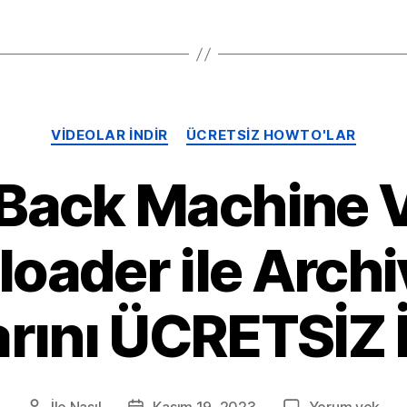
Kategoriler
VIDEOLAR INDIR
ÜCRETSIZ HOWTO'LAR
ack Machine 
oader ile Archi
arını ÜCRETSİZ 
Açı
İle
Nasıl
Kasım 19, 2023
Yorum yok