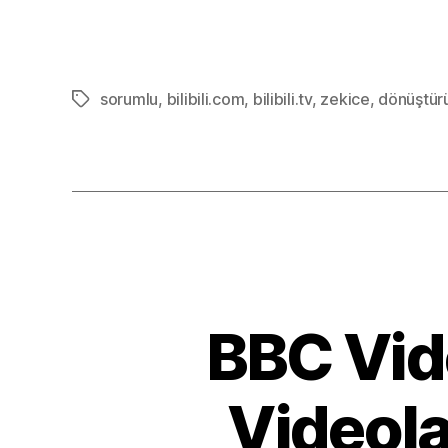
sorumlu
,
bilibili.com
,
bilibili.tv
,
zekice
,
dönüştür
Etiketler
BBC Vid
Videola