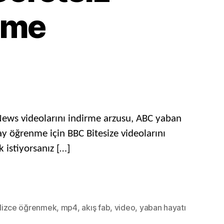
rme
o
loaders
News videolarını indirme arzusu, ABC yaban
ay öğrenme için BBC Bitesize videolarını
larını
 istiyorsanız […]
ak
siz
ak
e
ilizce öğrenmek
,
mp4
,
akış fab
,
video
,
yaban hayatı
me