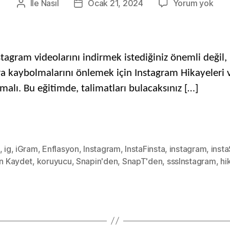
Açı
İle
Nasıl
Ocak 21, 2024
Yorum yok
Gönderi
Posta
Inst
yazarı
tarihi
Reel
Nası
İndiri
agram videolarını indirmek istediğiniz önemli değil, 
&
nra kaybolmalarını önlemek için Instagram Hikayeleri v
Inst
olmalı. Bu eğitimde, talimatları bulacaksınız […]
İndir
Ücre
Hika
Vide
,
ig
,
iGram
,
Enflasyon
,
Instagram
,
InstaFinsta
,
instagram
,
inst
n Kaydet
,
koruyucu
,
Snapin'den
,
SnapT'den
,
sssInstagram
,
hi