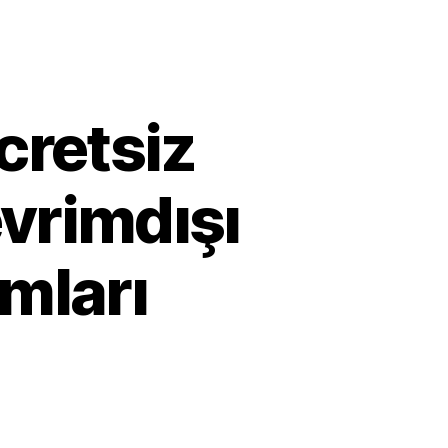
Ücretsiz
evrimdışı
mları
x
i