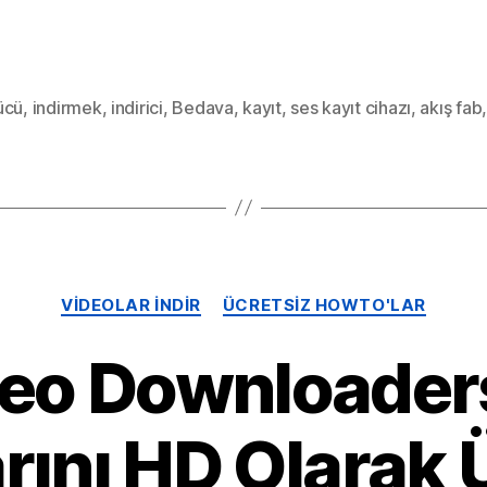
Video
İndiric
Filmler
HD
ücü
,
indirmek
,
indirici
,
Bedava
,
kayıt
,
ses kayıt cihazı
,
akış fab
MP4'e
Dönüş
Kategoriler
VIDEOLAR INDIR
ÜCRETSIZ HOWTO'LAR
eo Downloaders
rını HD Olarak 