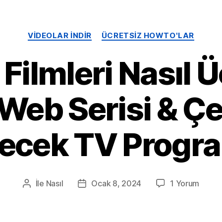
Kategoriler
VIDEOLAR INDIR
ÜCRETSIZ HOWTO'LAR
 Filmleri Nasıl 
r, Web Serisi & Ç
necek TV Progra
Açık
İle
Nasıl
Ocak 8, 2024
1 Yorum
Gönderi
Posta
Netfli
yazarı
tarihi
Filmler
Nasıl