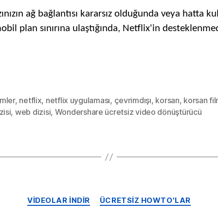
Ücrets
hazınızın ağ bağlantısı kararsız olduğunda veya hatta k
İndirili
mobil plan sınırına ulaştığında, Netflix'in desteklenmed
Web
Serisi
&
Çevri
İzlen
TV
lmler
,
netflix
,
netflix uygulaması
,
çevrimdışı
,
korsan
,
korsan fil
Progra
zisi
,
web dizisi
,
Wondershare ücretsiz video dönüştürücü
Kategoriler
VIDEOLAR INDIR
ÜCRETSIZ HOWTO'LAR