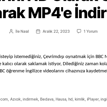
arak MP4'e İndi
Açık
İle
Nasıl
Aralık 22, 2023
1 Yorum
Gönderi
Posta
BBC
yazarı
tarihi
Vide
Down
ile
steyip istemediğiniz, Çevrimdışı oynatmak için BBC 
BBC
 kalıcı olarak saklamak istiyor, Dilediğiniz zaman kol
Video
ABC öğrenme İngilizce videolarını cihazınıza kaydetmek
HD
Olar
Ücret
Olar
MP4'
.com
,
Azıcık
,
indirmek
,
Bedava
,
Hausa
,
hd
,
kimlik
,
iPlayer
,
ing
İndir