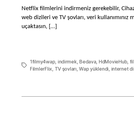
Netflix filmlerini indirmeniz gerekebilir, Ci
web dizileri ve TV şovları, veri kullanımınız 
uçaktasın, […]
1filmy4wap
,
indirmek
,
Bedava
,
HdMovieHub
,
fi
Etiketler
FilmlerFlix
,
TV şovları
,
Wap yüklendi
,
internet di