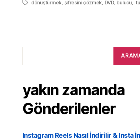
dönüştürmek
,
şifresini çözmek
,
DVD
,
bulucu
,
it
Etiketler
yakın
zamanda
ARAM
Gönderilenler
yakın zamanda
Gönderilenler
Instagram Reels Nasıl İndirilir & Insta İ