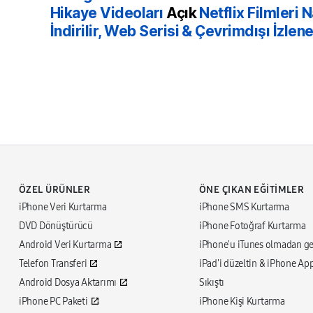
Hikaye Videoları
Açık
Netflix Filmleri N
İndirilir, Web Serisi & Çevrimdışı İzle
ÖZEL ÜRÜNLER
ÖNE ÇIKAN EĞITIMLER
iPhone Veri Kurtarma
iPhone SMS Kurtarma
DVD Dönüştürücü
iPhone Fotoğraf Kurtarma
Android Veri Kurtarma
iPhone'u iTunes olmadan ge
Telefon Transferi
iPad'i düzeltin & iPhone A
Android Dosya Aktarımı
Sıkıştı
iPhone PC Paketi
iPhone Kişi Kurtarma