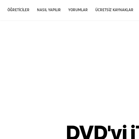
ÖĞRETICILER
NASIL YAPILIR
YORUMLAR
ÜCRETSIZ KAYNAKLAR
DVD'yi 