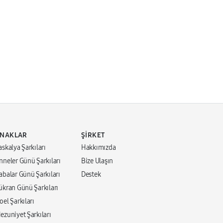
YNAKLAR
ŞIRKET
askalya Şarkıları
Hakkımızda
Anneler Günü Şarkıları
Bize Ulaşın
Babalar Günü Şarkıları
Destek
Şükran Günü Şarkıları
oel Şarkıları
Mezuniyet Şarkıları