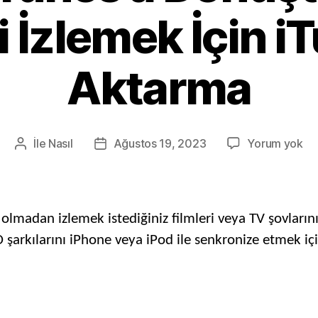
 İzlemek İçin i
Aktarma
Aç
İle
Nasıl
Ağustos 19, 2023
Yorum yok
Gönderi
Posta
DV
yazarı
tarihi
iT
Dö
ve
 olmadan izlemek istediğiniz filmleri veya TV şovları
DV
şarkılarını iPhone veya iPod ile senkronize etmek için
İz
İçi
iT
Ak