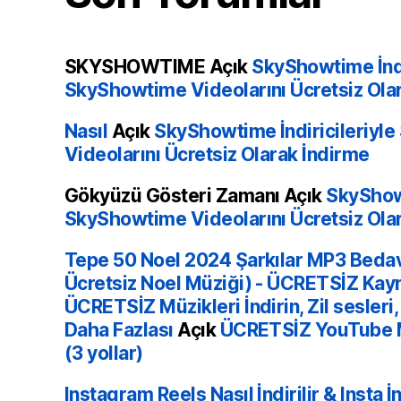
SKYSHOWTIME
Açık
SkyShowtime İndi
SkyShowtime Videolarını Ücretsiz Ola
Nasıl
Açık
SkyShowtime İndiricileriyl
Videolarını Ücretsiz Olarak İndirme
Gökyüzü Gösteri Zamanı
Açık
SkyShowt
SkyShowtime Videolarını Ücretsiz Ola
Tepe 50 Noel 2024 Şarkılar MP3 Bedava
Ücretsiz Noel Müziği) - ÜCRETSİZ Kayna
ÜCRETSİZ Müzikleri İndirin, Zil sesleri,
Daha Fazlası
Açık
ÜCRETSİZ YouTube Müz
(3 yollar)
Instagram Reels Nasıl İndirilir & Insta İ