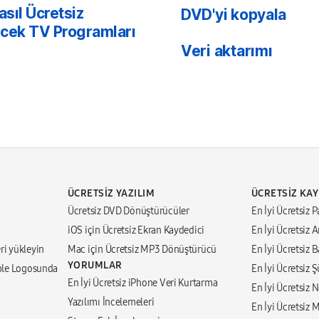
asıl Ücretsiz
DVD'yi kopyala
necek TV Programları
Veri aktarımı
ÜCRETSIZ YAZILIM
ÜCRETSIZ KA
Ücretsiz DVD Dönüştürücüler
En İyi Ücretsiz P
iOS için Ücretsiz Ekran Kaydedici
En İyi Ücretsiz 
ri yükleyin
Mac için Ücretsiz MP3 Dönüştürücü
En İyi Ücretsiz 
YORUMLAR
pple Logosunda
En İyi Ücretsiz 
En İyi Ücretsiz iPhone Veri Kurtarma
En İyi Ücretsiz N
Yazılımı İncelemeleri
En İyi Ücretsiz 