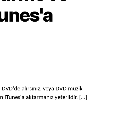
Tunes'a
ık
D'yi
unes'a
nüştürme
nı DVD'de alırsınız, veya DVD müzik
D'yi
 iTunes'a aktarmanız yeterlidir. […]
lemek
n
unes'a
tarma