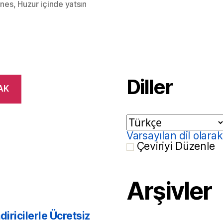
unes
,
Huzur içinde yatsın
Diller
AK
Varsayılan dil olara
Çeviriyi Düzenle
Arşivler
ndiricilerle Ücretsiz