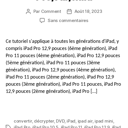
o
Par
Comment
Août 18, 2023
Auteur
Date
e
du
de
sur
Sans commentaires
message
publication
Comment
r
convertir
n
un
Ce tutoriel s'applique à toutes les générations d'iPad, y
DVD
compris iPad Pro 12,9 pouces (6ème génération), iPad
en
a
Pro 11 pouces (4ème génération), iPad Pro 12,9 pouces
vidéo
(5ème génération), iPad Pro 11 pouces (3ème
iPad
génération), iPad Pro 12,9 pouces (4ème génération),
pour
v
lire
iPad Pro 11 pouces (2ème génération), iPad Pro 12,9
facilement
pouces (3ème génération), iPad Pro 11 pouces, iPad Pro
i
un
12,9 pouces (2ème génération), iPad Pro […]
DVD
sur
g
iPad
et
iPad
convertir
,
décrypter
,
DVD
,
iPad
,
ipad air
,
ipad mini
,
a
Pro/Air/mini
iPad Pro
,
iPad Pro 10.5
,
iPad Pro 11
,
iPad Pro 12.9
,
iPad
Mots