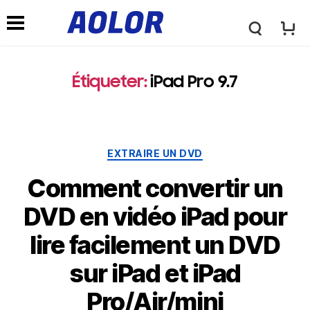
L
l
o
Étiqueter:
iPad Pro 9.7
e
g
m
Catégories
EXTRAIRE UN DVD
o
e
Comment convertir un
A
DVD en vidéo iPad pour
n
lire facilement un DVD
o
u
sur iPad et iPad
l
Pro/Air/mini
d