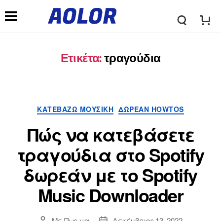
λ
Μ
ο
Ετικέτα:
τραγούδια
ε
γ
ν
Κατηγορίες
ΚΑΤΕΒΆΖΩ ΜΟΥΣΙΚΉ
ΔΩΡΕΆΝ HOWTOS
ό
ο
Πώς να κατεβάσετε
τ
τραγούδια στο Spotify
ύ
δωρεάν με το Spotify
υ
π
Music Downloader
π
λ
Με
Πως να
Δεκέμβριος 13, 2022
Συντάκτης
Ημερομηνία