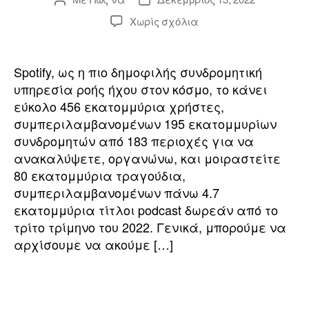
ανάρτησης
ανάρτησης
επί
Χωρίς σχόλια
ο
Πώς
ο
να
κατεβάσετε
a
Spotify, ως η πιο δημοφιλής συνδρομητική
τραγούδια
ή
υπηρεσία ροής ήχου στον κόσμο, το κάνει
στο
εύκολο 456 εκατομμύρια χρήστες,
o
Spotify
συμπεριλαμβανομένων 195 εκατομμυρίων
δωρεάν
γ
συνδρομητών από 183 περιοχές για να
με
l
ανακαλύψετε, οργανώνω, και μοιραστείτε
το
η
Spotify
80 εκατομμύρια τραγούδια,
Music
συμπεριλαμβανομένων πάνω 4.7
o
Downloader
εκατομμύρια τίτλοι podcast δωρεάν από το
σ
τρίτο τρίμηνο του 2022. Γενικά, μπορούμε να
αρχίσουμε να ακούμε […]
r
η
ς