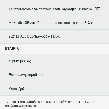
Τα καλύτερα δωρεάν τραγούδια του Παγκοσμίου Κυπέλλου FIFA
Μπλουζα 30 Βίντεο YouTube με τις περισσότερες προβολές
2021 Μπλουζα 20 Τραγούδια TikTok
ΕΤΑΙΡΊΑ
Σχετικά με εμάς
Επικοινωνήστε μαζί μας
Υποστήριξη
Πνευματικά δικαιώματα© 2009-
2026 Aolor Software Co., Ε.Π.Ε. Όλα τα
δικαιώματα διατηρούνται.