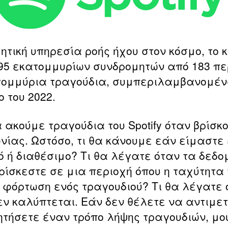
μητική υπηρεσία ροής ήχου στον κόσμο, το
5 εκατομμυρίων συνδρομητών από 183 πε
τομμύρια τραγούδια, συμπεριλαμβανομένω
ο του 2022.
 ακούμε τραγούδια του Spotify όταν βρίσ
ωνίας. Ωστόσο, τι θα κάνουμε εάν είμαστε 
ρό ή διαθέσιμο? Τι θα λέγατε όταν τα δεδ
ρίσκεστε σε μια περιοχή όπου η ταχύτητα 
η φόρτωση ενός τραγουδιού? Τι θα λέγατε 
δεν καλύπτεται. Εάν δεν θέλετε να αντιμε
τήσετε έναν τρόπο λήψης τραγουδιών, μου