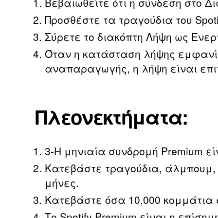
Βεβαιωθείτε ότι η σύνδεση στο Δι
Προσθέστε τα τραγούδια του Spo
Σύρετε το διακόπτη Λήψη ως Ενερ
Όταν η κατάσταση λήψης εμφανίζε
αναπαραγωγής, η λήψη είναι επι
Πλεονεκτήματα:
3-Η μηνιαία συνδρομή Premium εί
Κατεβάστε τραγούδια, άλμπουμ, λ
μήνες.
Κατεβάστε όσα 10,000 κομμάτια 
Το Spotify Premium είναι η επίσ