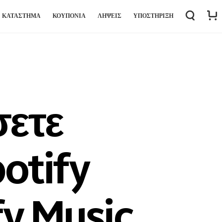
←
→
ΚΑΤΆΣΤΗΜΑ
ΚΟΥΠΟΝΙΑ
ΛΉΨΕΙΣ
ΥΠΟΣΤΉΡΙΞΗ
σετε
otify
fy Music