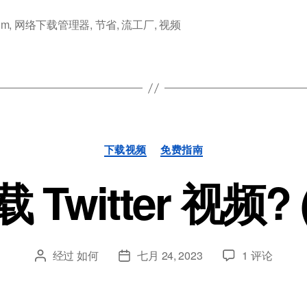
音
dm
,
网络下载管理器
,
节省
,
流工厂
,
视频
频
类
下载视频
免费指南
别
Twitter 视频? 
上
经过
如何
七月 24, 2023
1 评论
文
发
如
章
布
何
作
日
下
者
期