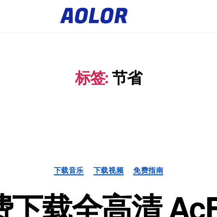
彩
色
标
志
标签:
节省
类
下载音乐
下载视频
免费指南
别
下载全高清 AcF