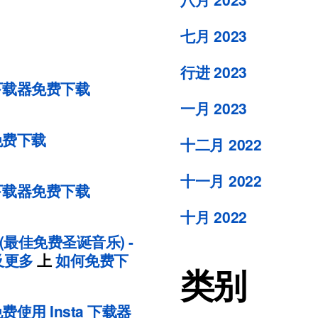
七月 2023
行进 2023
e 下载器免费下载
一月 2023
器免费下载
十二月 2022
十一月 2022
e 下载器免费下载
十月 2022
 (最佳免费圣诞音乐) -
及更多
上
如何免费下
类别
费使用 Insta 下载器