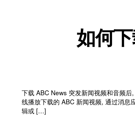
如何下
下载 ABC News 突发新闻视频和音频后,
线播放下载的 ABC 新闻视频, 通过消息应用
辑或 […]