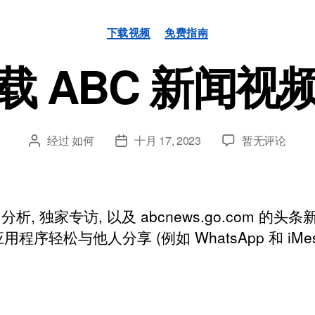
类
下载视频
免费指南
别
载 ABC 新闻视
上
经过
如何
十月 17, 2023
暂无评论
文
发
如
章
布
何
作
日
下
者
期
载
 分析, 独家专访, 以及 abcnews.go.com
ABC
程序轻松与他人分享 (例如 WhatsApp 和 iM
新
闻
视
频
和