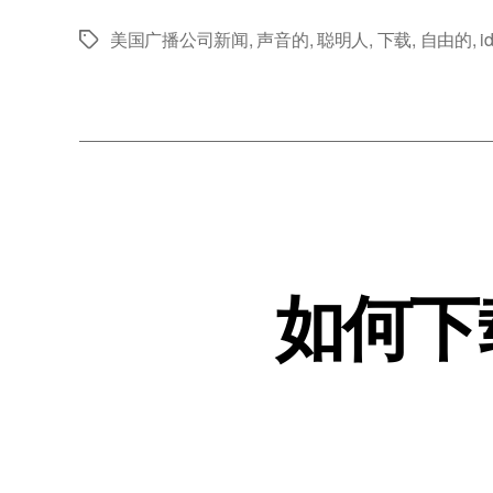
美国广播公司新闻
,
声音的
,
聪明人
,
下载
,
自由的
,
i
标
签
如何下载 