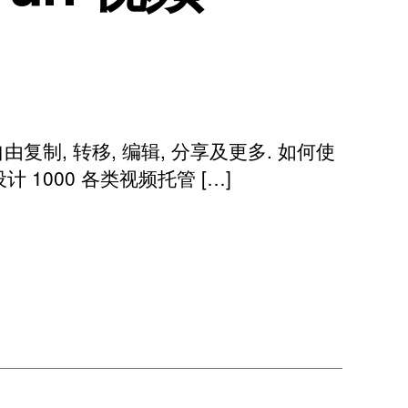
复制, 转移, 编辑, 分享及更多. 如何使
计 1000 各类视频托管 […]
n