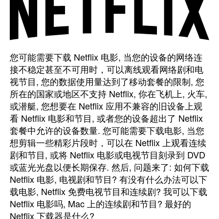
Netflix
电
影,
网
络
系
您可能需要下载 Netflix 电影, 当您的设备的网络连
列
接不稳定甚至不可用时，可以离线观看网络剧和电
&
视节目, 您的数据使用量达到了移动套餐的限制, 您
适
所在的国家或地区不支持 Netflix, 你在飞机上, 火车,
合
或潜艇, 您想要在 Netflix 应用不兼容的旧设备上观
离
看 Netflix 电影和节目, 或者您的设备超出了 Netflix
线
套餐中允许的设备数量. 您可能需要下载电影, 当您
观
想剪辑一些精彩片段时，可以在 Netflix 上观看连续
看
的
剧和节目, 或将 Netflix 电影或电视节目刻录到 DVD
电
或蓝光光盘以便长期保存. 然后, 问题来了: 如何下载
视
Netflix 电影, 电视剧和节目? 有没有什么办法可以下
节
载电影, Netflix 免费电视节目和连续剧? 我可以下载
目
Netflix 电影吗, Mac 上的连续剧和节目? 最好的
Netflix 下载器是什么?