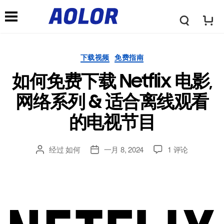
←
→
彩
导
色
类
下载视频
免费指南
航
别
如何免费下载 Netflix 电影,
标
菜
网络系列 & 适合离线观看
志
的电视节目
单
上
经过
如何
一月 8, 2024
1 评论
文
发
如
章
布
何
作
日
免
者
期
费
下
载