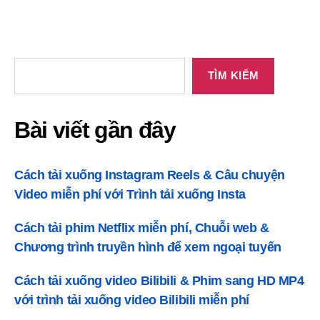
ớ
Bài
viết
TÌM KIẾM
n
gần
đây
Bài viết gần đây
g
Cách tải xuống Instagram Reels & Câu chuyện
Video miễn phí với Trình tải xuống Insta
Cách tải phim Netflix miễn phí, Chuỗi web &
Chương trình truyền hình để xem ngoại tuyến
Cách tải xuống video Bilibili & Phim sang HD MP4
với trình tải xuống video Bilibili miễn phí