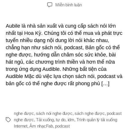
tác
gưỉ
TRÊN
Miễn bình luận
giả
o
Cách
g
tải
xuống
Aubile là nhà sản xuất và cung cấp sách nói lớn
r
&
nhất tại Hoa Kỳ. Chúng tôi có thể mua và phát trực
đ
Chuyển
tuyến nhiều dạng nội dung lời nói khác nhau,
đổi
chẳng hạn như sách nói, podcast, Bản gốc có thể
sách
i
nghe được, hướng dẫn chăm sóc sức khỏe, bài
nói,
hát ngủ, các chương trình thiền và hơn thế nữa
Podcast
và
trong ứng dụng Audible. Những bất tiện của
ề
bản
Audible Mặc dù việc lựa chọn sách nói, podcast và
gốc
bản gốc có thể nghe được rất phong phú […]
u
h
nghe được
,
sách nói nghe được
,
sách nghe được
,
podcast
nghe được
,
Tải xuống
,
tự do
,
idm
,
Trình quản lý tải xuống
Thẻ
Internet
,
Âm nhạcFab
,
podcast
ư