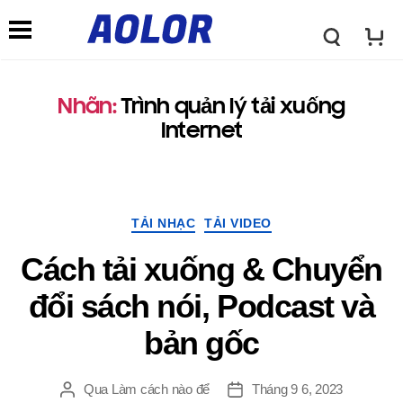
L
C
o
Nhãn:
Trình quản lý tải xuống
h
Internet
g
ứ
o
Thể
c
TẢI NHẠC
TẢI VIDEO
loại
A
Cách tải xuống & Chuyển
n
đổi sách nói, Podcast và
o
bản gốc
ă
l
Qua
Làm cách nào để
Tháng 9 6, 2023
Đăng
Ngay
n