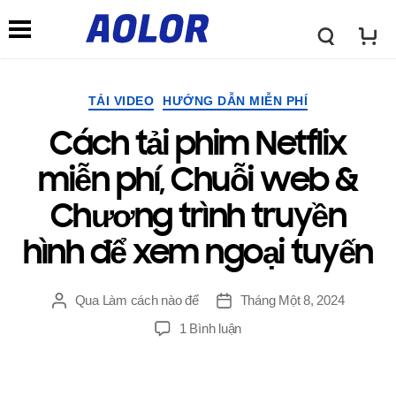
←
→
L
C
o
Thể
TẢI VIDEO
HƯỚNG DẪN MIỄN PHÍ
h
loại
Cách tải phim Netflix
g
ứ
miễn phí, Chuỗi web &
o
Chương trình truyền
c
hình để xem ngoại tuyến
A
n
Qua
Làm cách nào để
Tháng Một 8, 2024
Đăng
Ngay
o
tác
gưỉ
TRÊN
1 Bình luận
ă
giả
Cách
tải
l
phim
n