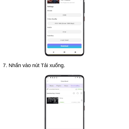
Nhấn vào nút Tải xuống.