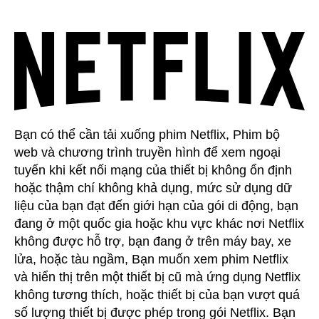
Netflix
o
miễn
g
phí,
Chuỗi
r
web
đ
&
Chương
trình
i
truyền
Bạn có thể cần tải xuống phim Netflix, Phim bộ
hình
web và chương trình truyền hình để xem ngoại
để
tuyến khi kết nối mạng của thiết bị không ổn định
ề
xem
hoặc thậm chí không khả dụng, mức sử dụng dữ
ngoại
liệu của bạn đạt đến giới hạn của gói di động, bạn
tuyến
u
đang ở một quốc gia hoặc khu vực khác nơi Netflix
không được hỗ trợ, bạn đang ở trên máy bay, xe
lửa, hoặc tàu ngầm, Bạn muốn xem phim Netflix
h
và hiển thị trên một thiết bị cũ mà ứng dụng Netflix
không tương thích, hoặc thiết bị của bạn vượt quá
ư
số lượng thiết bị được phép trong gói Netflix. Bạn