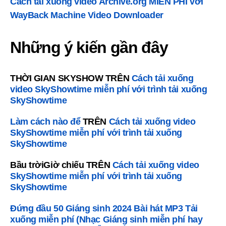
Cách tải xuống video Archive.org MIỄN PHÍ với
WayBack Machine Video Downloader
Những ý kiến ​​gần đây
THỜI GIAN SKYSHOW
TRÊN
Cách tải xuống
video SkyShowtime miễn phí với trình tải xuống
SkyShowtime
Làm cách nào để
TRÊN
Cách tải xuống video
SkyShowtime miễn phí với trình tải xuống
SkyShowtime
Bầu trờiGiờ chiếu
TRÊN
Cách tải xuống video
SkyShowtime miễn phí với trình tải xuống
SkyShowtime
Đứng đầu 50 Giáng sinh 2024 Bài hát MP3 Tải
xuống miễn phí (Nhạc Giáng sinh miễn phí hay