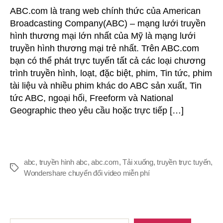
xuống
ABC.com là trang web chính thức của American
o
video
Broadcasting Company(ABC) – mạng lưới truyền
g
từ
hình thương mại lớn nhất của Mỹ là mạng lưới
ABC.com
r
truyền hình thương mại trẻ nhất. Trên ABC.com
đ
bạn có thể phát trực tuyến tất cả các loại chương
trình truyền hình, loạt, đặc biệt, phim, Tin tức, phim
tài liệu và nhiều phim khác do ABC sản xuất, Tin
i
tức ABC, ngoại hối, Freeform và National
Geographic theo yêu cầu hoặc trực tiếp […]
ề
u
abc
,
truyền hình abc
,
abc.com
,
Tải xuống
,
truyền trực tuyến
,
Thẻ
Wondershare chuyển đổi video miễn phí
h
ư
Bài