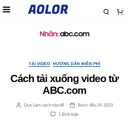
L
C
o
Nhãn:
abc.com
h
g
ứ
Thể
TẢI VIDEO
HƯỚNG DẪN MIỄN PHÍ
o
loại
c
Cách tải xuống video từ
A
ABC.com
n
o
Qua
Làm cách nào để
Bước đều 24, 2023
Đăng
Ngay
ă
tác
gưỉ
TRÊN
1 Bình luận
giả
l
Cách
n
tải