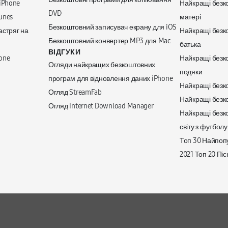
iPhone
Найкращі безко
DVD
unes
матері
Безкоштовний записувач екрану для iOS
астряг на
Найкращі безко
Безкоштовний конвертер MP3 для Mac
батька
ВІДГУКИ
one
Найкращі безко
Огляди найкращих безкоштовних
подяки
програм для відновлення даних iPhone
Найкращі безкош
Огляд StreamFab
Найкращі безко
Огляд Internet Download Manager
Найкращі безко
світу з футболу
Топ 30 Найпопу
2021 Топ 20 Пісн