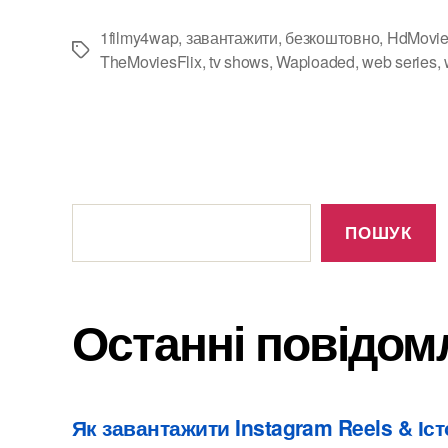
1
filmy4wap
,
завантажити
,
безкоштовно
,
HdMovi
Теги
TheMoviesFlix
,
tv shows
,
Waploaded
,
web series
,
Останні
повідомлення
ПОШУК
Останні повідом
Як завантажити Instagram Reels & Іст