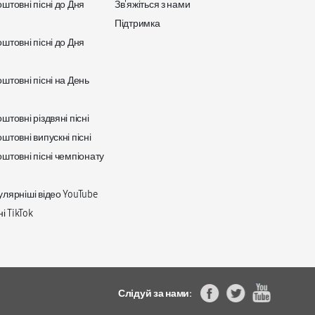
штовні пісні до Дня
Зв'яжіться з нами
Підтримка
штовні пісні до Дня
штовні пісні на День
товні різдвяні пісні
штовні випускні пісні
штовні пісні чемпіонату
лярніші відео YouTube
і TikTok
Слідуй за нами: