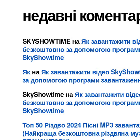
недавні комента
SKYSHOWTIME
на
Як завантажити в
безкоштовно за допомогою програм
SkyShowtime
Як
на
Як завантажити відео SkyShow
за допомогою програми завантажен
SkyShowtime
на
Як завантажити від
безкоштовно за допомогою програм
SkyShowtime
Топ 50 Різдво 2024 Пісні MP3 заван
(Найкраща безкоштовна різдвяна муз