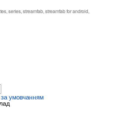
яду
ites
,
series
,
streamfab
,
streamfab for android
,
н
 за умовчанням
лад