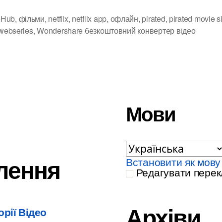
перегл
eHub
,
фільми
,
netflix
,
netflix app
,
офлайн
,
pirated
,
pirated movie s
офлай
webseries
,
Wondershare безкоштовний конвертер відео
Мови
лення
Встановити як мову
Редагувати перек
Архіви
орії Відео