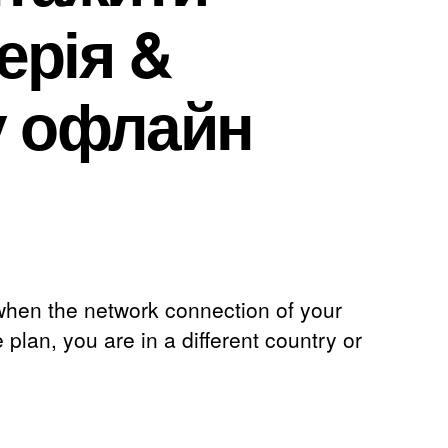
ерія &
у офлайн
штовно
тажити
и
when the network connection of your
e plan
,
you are in a different country or
оу