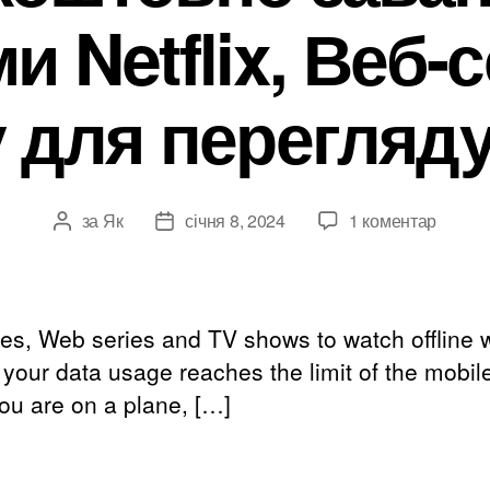
и Netflix, Веб-с
 для перегляд
на
за
Як
січня 8, 2024
1 коментар
Автор
Дата
Як
допису
публікації
безко
заван
фільм
ies
,
Web series and TV shows to watch offline 
Netflix,
,
your data usage reaches the limit of the mobil
Веб-
ou are on a plane
, […]
серія
&
Телеш
для