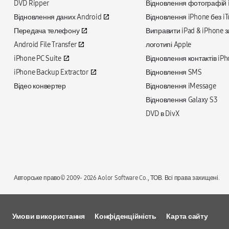
DVD Ripper
Відновлення фотографій 
Відновлення даних Android
Відновлення iPhone без iT
Передача телефону
Виправити iPad & iPhone з
Android File Transfer
логотипі Apple
iPhone PC Suite
Відновлення контактів iPh
iPhone Backup Extractor
Відновлення SMS
Відео конвертер
Відновлення iMessage
Відновлення Galaxy S3
DVD в DivX
Авторське право© 2009-
2026 Aolor Software Co., ТОВ. Всі права захищені.
Умови використання
Конфіденційність
Карта сайту