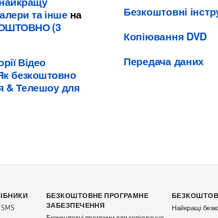
 найкращу
Безкоштовні інстру
алери та інше
на
КОШТОВНО (3
Копіювання DVD
Передача даних
орії Відео
Як безкоштовно
ія & Телешоу для
ІБНИКИ
БЕЗКОШТОВНЕ ПРОГРАМНЕ
БЕЗКОШТОВ
ЗАБЕЗПЕЧЕННЯ
з SMS
Найкращі безко
Безкоштовні програми для копіювання