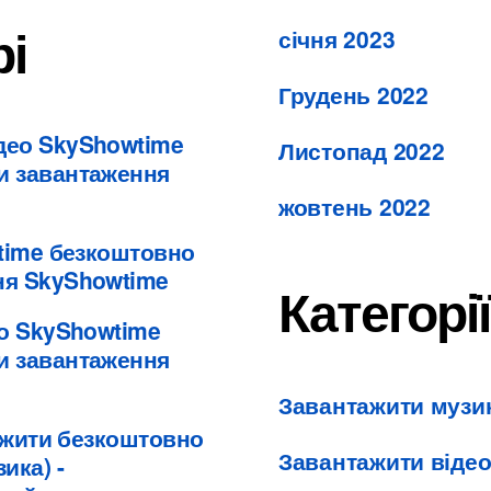
рі
січня 2023
Грудень 2022
ідео SkyShowtime
Листопад 2022
и завантаження
жовтень 2022
time безкоштовно
ня SkyShowtime
Категорі
ео SkyShowtime
и завантаження
Завантажити музи
тажити безкоштовно
Завантажити віде
ика) -