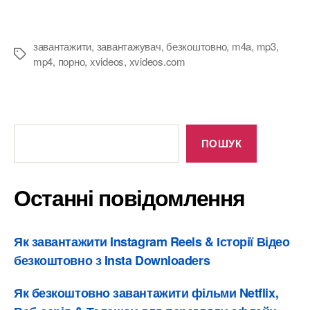
ю
завантажити
,
завантажувач
,
безкоштовно
,
m4a
,
mp3
,
Теги
mp4
,
порно
,
xvideos
,
xvideos.com
Останні
повідомлення
ПОШУК
Останні повідомлення
Як завантажити Instagram Reels & Історії Відео
безкоштовно з Insta Downloaders
Як безкоштовно завантажити фільми Netflix,