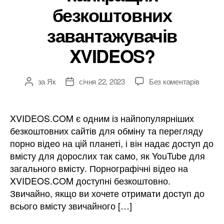
безкоштовних
A
завантажувачів
і
XVIDEOS?
o
й
l
на
за
Як
січня 22, 2023
Без коментарів
Автор
Дата
[4
н
допису
публікації
способ
o
Як
XVIDEOS.COM є одним із найпопулярніших
е
БЕЗК
безкоштовних сайтів для обміну та перегляду
завант
порно відео на цій планеті, і він надає доступ до
r
XVIDE
вмісту для дорослих так само, як YouTube для
м
за
загального вмісту. Порнографічні відео на
допомо
XVIDEOS.COM доступні безкоштовно.
найкра
е
безкош
Звичайно, якщо ви хочете отримати доступ до
завант
всього вмісту звичайного […]
XVIDE
н