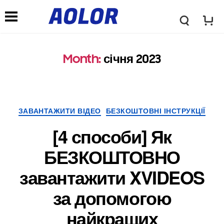
Л
Н
о
Month
:
січня 2023
а
г
в
Категорії
ЗАВАНТАЖИТИ ВІДЕО
БЕЗКОШТОВНІ ІНСТРУКЦІЇ
о
і
[4 способи] Як
т
БЕЗКОШТОВНО
г
завантажити XVIDEOS
и
а
за допомогою
п
найкращих
ц