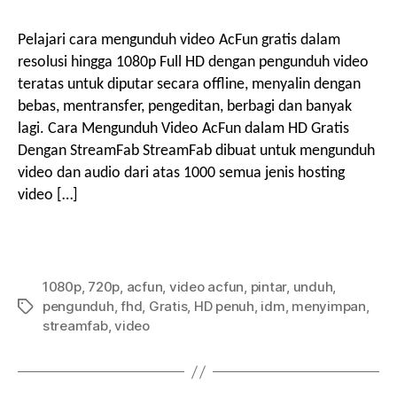
Download
o
Video
Pelajari cara mengunduh video AcFun gratis dalam
i
AcFun
resolusi hingga 1080p Full HD dengan pengunduh video
Full
teratas untuk diputar secara offline, menyalin dengan
r
HD
g
bebas, mentransfer, pengeditan, berbagi dan banyak
Gratis
lagi. Cara Mengunduh Video AcFun dalam HD Gratis
Dengan StreamFab StreamFab dibuat untuk mengunduh
a
video dan audio dari atas 1000 semua jenis hosting
video […]
s
i
1080p
,
720p
,
acfun
,
video acfun
,
pintar
,
unduh
,
pengunduh
,
fhd
,
Gratis
,
HD penuh
,
idm
,
menyimpan
,
Tag
streamfab
,
video