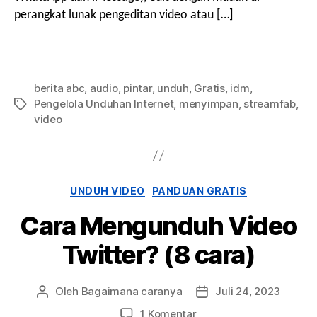
perangkat lunak pengeditan video atau […]
berita abc
,
audio
,
pintar
,
unduh
,
Gratis
,
idm
,
Pengelola Unduhan Internet
,
menyimpan
,
streamfab
,
Tag
video
Kategori
UNDUH VIDEO
PANDUAN GRATIS
Cara Mengunduh Video
Twitter? (8 cara)
Oleh
Bagaimana caranya
Juli 24, 2023
Penulis
Tanggal
posting
Posting
pada
1 Komentar