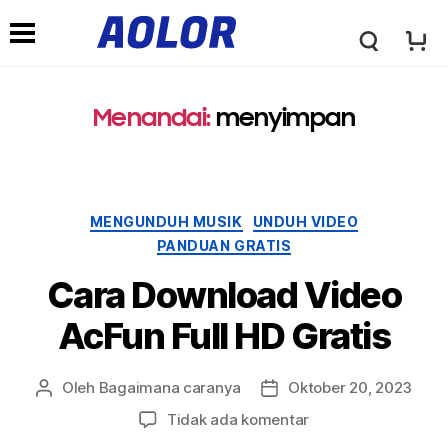
L
m
o
Menandai:
menyimpan
e
g
n
Kategori
MENGUNDUH MUSIK
UNDUH VIDEO
o
PANDUAN GRATIS
u
Cara Download Video
A
n
AcFun Full HD Gratis
o
a
Oleh
Bagaimana caranya
Oktober 20, 2023
Penulis
Tanggal
posting
Posting
l
pada
Tidak ada komentar
v
Cara