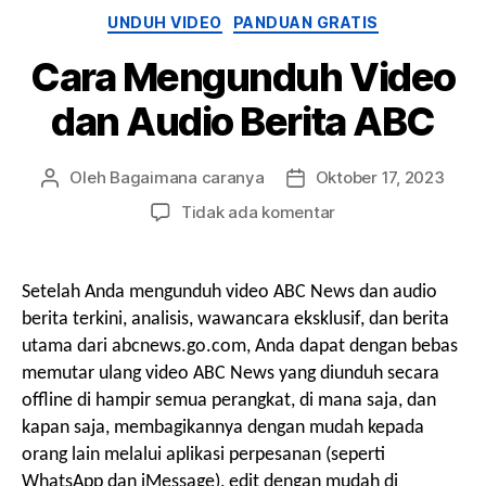
Kategori
UNDUH VIDEO
PANDUAN GRATIS
Cara Mengunduh Video
dan Audio Berita ABC
Oleh
Bagaimana caranya
Oktober 17, 2023
Penulis
Tanggal
posting
Posting
pada
Tidak ada komentar
Cara
Mengunduh
Video
Setelah Anda mengunduh video ABC News dan audio
dan
berita terkini, analisis, wawancara eksklusif, dan berita
Audio
utama dari abcnews.go.com, Anda dapat dengan bebas
Berita
memutar ulang video ABC News yang diunduh secara
ABC
offline di hampir semua perangkat, di mana saja, dan
kapan saja, membagikannya dengan mudah kepada
orang lain melalui aplikasi perpesanan (seperti
WhatsApp dan iMessage), edit dengan mudah di