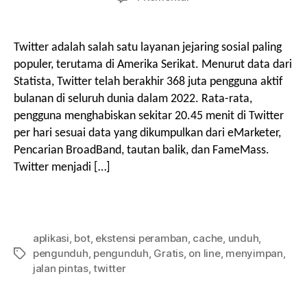
Cara
Mengunduh
Video
Twitter adalah salah satu layanan jejaring sosial paling
Twitter?
populer, terutama di Amerika Serikat. Menurut data dari
(8
Statista, Twitter telah berakhir 368 juta pengguna aktif
cara)
bulanan di seluruh dunia dalam 2022. Rata-rata,
pengguna menghabiskan sekitar 20.45 menit di Twitter
per hari sesuai data yang dikumpulkan dari eMarketer,
Pencarian BroadBand, tautan balik, dan FameMass.
Twitter menjadi […]
aplikasi
,
bot
,
ekstensi peramban
,
cache
,
unduh
,
pengunduh
,
pengunduh
,
Gratis
,
on line
,
menyimpan
,
Tag
jalan pintas
,
twitter