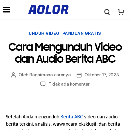
←
→
L
m
o
Kategori
UNDUH VIDEO
PANDUAN GRATIS
e
Cara Mengunduh Video
g
n
dan Audio Berita ABC
o
u
Oleh
Bagaimana caranya
Oktober 17, 2023
Penulis
Tanggal
posting
Posting
A
pada
Tidak ada komentar
Cara
n
Mengunduh
o
Video
a
dan
Audio
Setelah Anda mengunduh
Berita ABC
video dan audio
l
Berita
berita terkini, analisis, wawancara eksklusif, dan berita
v
ABC