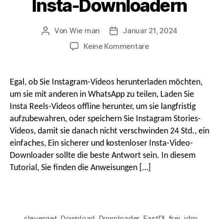
Insta-Downloadern
g
i
Von
Wie man
Januar 21, 2024
Beitragsautor
Nach
Datum
An
Keine Kommentare
o
So
o
laden
Sie
Egal, ob Sie Instagram-Videos herunterladen möchten,
Instagram-
n
um sie mit anderen in WhatsApp zu teilen, Laden Sie
Reels
Insta Reels-Videos offline herunter, um sie langfristig
herunter
aufzubewahren, oder speichern Sie Instagram Stories-
s
&
Videos, damit sie danach nicht verschwinden 24 Std., ein
Kostenlose
Geschichten-
einfaches, Ein sicherer und kostenloser Insta-Video-
m
Videos
Downloader sollte die beste Antwort sein. In diesem
mit
Tutorial, Sie finden die Anweisungen […]
Insta-
e
Downloadern
n
cleverget
,
Download
,
Downloader
,
FastDl
,
frei
,
idm
,