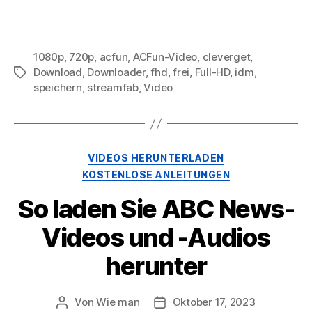
1080p
,
720p
,
acfun
,
ACFun-Video
,
cleverget
,
Download
,
Downloader
,
fhd
,
frei
,
Full-HD
,
idm
,
Stichworte
speichern
,
streamfab
,
Video
Kategorien
VIDEOS HERUNTERLADEN
KOSTENLOSE ANLEITUNGEN
So laden Sie ABC News-
Videos und -Audios
herunter
Von
Wie man
Oktober 17, 2023
Beitragsautor
Nach