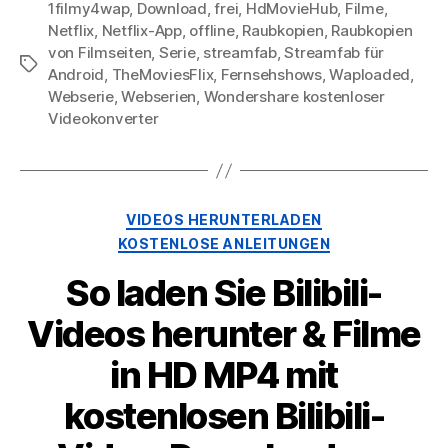
1filmy4wap
,
Download
,
frei
,
HdMovieHub
,
Filme
,
Netflix
,
Netflix-App
,
offline
,
Raubkopien
,
Raubkopien
von Filmseiten
,
Serie
,
streamfab
,
Streamfab für
Stichworte
Android
,
TheMoviesFlix
,
Fernsehshows
,
Waploaded
,
Webserie
,
Webserien
,
Wondershare kostenloser
Videokonverter
Kategorien
VIDEOS HERUNTERLADEN
KOSTENLOSE ANLEITUNGEN
So laden Sie Bilibili-
Videos herunter & Filme
in HD MP4 mit
kostenlosen Bilibili-