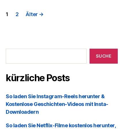
BEITRÄGE
1
2
Älter
→
PAGINATION
kürzliche
Posts
SUCHE
kürzliche Posts
So laden Sie Instagram-Reels herunter &
Kostenlose Geschichten-Videos mit Insta-
Downloadern
So laden Sie Netflix-Filme kostenlos herunter,