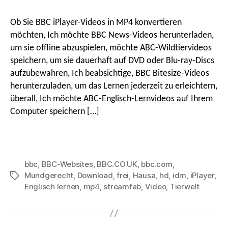
laden
Sie
Ob Sie BBC iPlayer-Videos in MP4 konvertieren
BBC-
möchten, Ich möchte BBC News-Videos herunterladen,
Videos
um sie offline abzuspielen, möchte ABC-Wildtiervideos
mit
speichern, um sie dauerhaft auf DVD oder Blu-ray-Discs
BBC
aufzubewahren, Ich beabsichtige, BBC Bitesize-Videos
Video
Downloaders
herunterzuladen, um das Lernen jederzeit zu erleichtern,
kostenlos
überall, Ich möchte ABC-Englisch-Lernvideos auf Ihrem
in
Computer speichern […]
MP4
in
HD
herunter
bbc
,
BBC-Websites
,
BBC.CO.UK
,
bbc.com
,
Mundgerecht
,
Download
,
frei
,
Hausa
,
hd
,
idm
,
iPlayer
,
Stichworte
Englisch lernen
,
mp4
,
streamfab
,
Video
,
Tierwelt