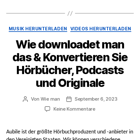
Kategorien
MUSIK HERUNTERLADEN
VIDEOS HERUNTERLADEN
Wie downloadet man
das & Konvertieren Sie
Hörbücher, Podcasts
und Originale
Von
Wie man
September 6, 2023
Beitragsautor
Nach
Datum
An
Keine Kommentare
Wie
downloadet
man
Aubile ist der größte Hörbuchproduzent und -anbieter in
das
den Vereinigten Staaten. Wir können verschiedene