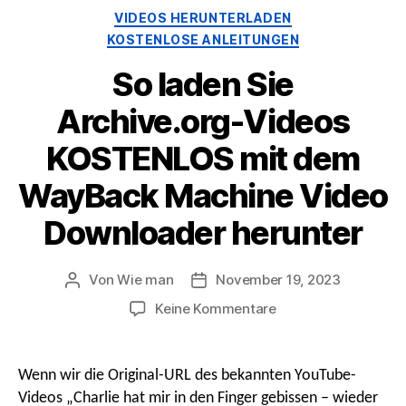
Kategorien
VIDEOS HERUNTERLADEN
KOSTENLOSE ANLEITUNGEN
So laden Sie
Archive.org-Videos
KOSTENLOS mit dem
WayBack Machine Video
Downloader herunter
Von
Wie man
November 19, 2023
Beitragsautor
Nach
Datum
An
Keine Kommentare
So
laden
Sie
Wenn wir die Original-URL des bekannten YouTube-
Archive.org-
Videos „Charlie hat mir in den Finger gebissen – wieder