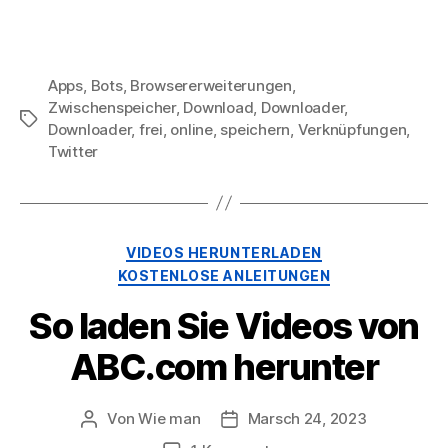
Apps
,
Bots
,
Browsererweiterungen
,
Zwischenspeicher
,
Download
,
Downloader
,
Stichworte
Downloader
,
frei
,
online
,
speichern
,
Verknüpfungen
,
Twitter
Kategorien
VIDEOS HERUNTERLADEN
KOSTENLOSE ANLEITUNGEN
So laden Sie Videos von
ABC.com herunter
Von
Wie man
Marsch 24, 2023
Beitragsautor
Nach
Datum