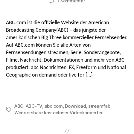
An
1 Kommentar
So
laden
Sie
ABC.com ist die offizielle Website der American
Videos
Broadcasting Company(ABC) – das jüngste der
von
amerikanischen Big Three kommerzieller Fernsehsender.
ABC.com
Auf ABC.com können Sie alle Arten von
herunter
Fernsehsendungen streamen, Serie, Sonderangebote,
Filme, Nachricht, Dokumentationen und mehr von ABC
produziert, abc Nachrichten, FX, Freeform und National
Geographic on demand oder live for […]
ABC
,
ABC-TV
,
abc.com
,
Download
,
streamfab
,
Stichworte
Wondershare kostenloser Videokonverter