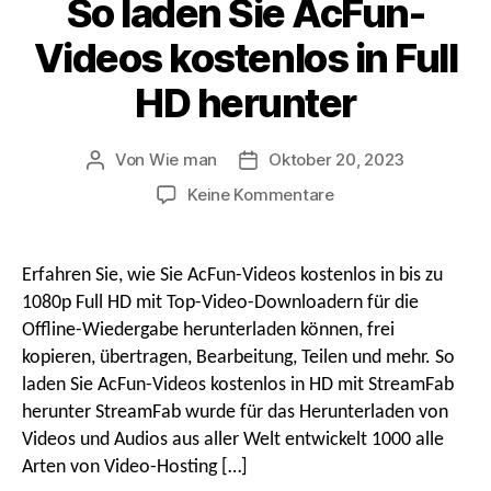
So laden Sie AcFun-
Videos kostenlos in Full
HD herunter
Von
Wie man
Oktober 20, 2023
Beitragsautor
Nach
Datum
An
Keine Kommentare
So
laden
Sie
Erfahren Sie, wie Sie AcFun-Videos kostenlos in bis zu
AcFun-
1080p Full HD mit Top-Video-Downloadern für die
Videos
Offline-Wiedergabe herunterladen können, frei
kostenlos
kopieren, übertragen, Bearbeitung, Teilen und mehr. So
in
laden Sie AcFun-Videos kostenlos in HD mit StreamFab
Full
HD
herunter StreamFab wurde für das Herunterladen von
herunter
Videos und Audios aus aller Welt entwickelt 1000 alle
Arten von Video-Hosting […]