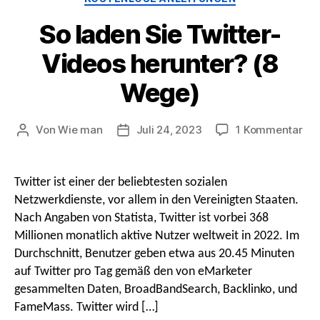
So laden Sie Twitter-
Videos herunter? (8
Wege)
An
Von
Wie man
Juli 24, 2023
1 Kommentar
Beitragsautor
Nach
So
Datum
lad
Sie
Twitter ist einer der beliebtesten sozialen
Twi
Netzwerkdienste, vor allem in den Vereinigten Staaten.
Vid
Nach Angaben von Statista, Twitter ist vorbei 368
her
Millionen monatlich aktive Nutzer weltweit in 2022. Im
(8
Durchschnitt, Benutzer geben etwa aus 20.45 Minuten
We
auf Twitter pro Tag gemäß den von eMarketer
gesammelten Daten, BroadBandSearch, Backlinko, und
FameMass. Twitter wird […]