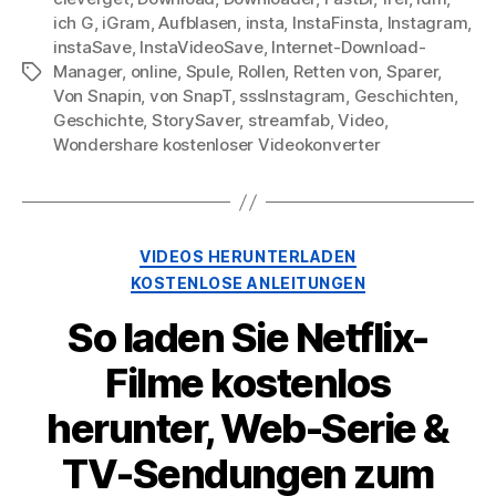
ich G
,
iGram
,
Aufblasen
,
insta
,
InstaFinsta
,
Instagram
,
instaSave
,
InstaVideoSave
,
Internet-Download-
ü
Manager
,
online
,
Spule
,
Rollen
,
Retten von
,
Sparer
,
Stichworte
Von Snapin
,
von SnapT
,
sssInstagram
,
Geschichten
,
Geschichte
,
StorySaver
,
streamfab
,
Video
,
Wondershare kostenloser Videokonverter
Kategorien
VIDEOS HERUNTERLADEN
KOSTENLOSE ANLEITUNGEN
So laden Sie Netflix-
Filme kostenlos
herunter, Web-Serie &
TV-Sendungen zum