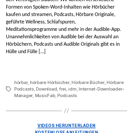
&
Formen von Spoken-Word-Inhalten wie Hörbücher
Konvertieren
kaufen und streamen, Podcasts, Hörbare Originale,
Sie
geführte Wellness, Schlafspuren,
Hörbücher,
Podcasts
Meditationsprogramme und mehr in der Audible-App.
und
Unannehmlichkeiten von Audible bei der Auswahl an
Originale
Hörbüchern, Podcasts und Audible Originals gibt es in
Hülle und Fülle […]
hörbar
,
hörbare Hörbücher
,
Hörbare Bücher
,
Hörbare
Podcasts
,
Download
,
frei
,
idm
,
Internet-Downloader-
Stichworte
Manager
,
MusicFab
,
Podcasts
Kategorien
VIDEOS HERUNTERLADEN
KOSTENLOSE ANLEITUNGEN