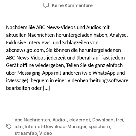
Datum
An
Keine Kommentare
So
laden
Sie
Nachdem Sie ABC News-Videos und Audios mit
ABC
aktuellen Nachrichten heruntergeladen haben, Analyse,
News-
Exklusive Interviews, und Schlagzeilen von
Videos
abcnews.go.com, Sie können die heruntergeladenen
und
ABC News-Videos jederzeit und überall auf fast jedem
-
Audios
Gerät offline wiedergeben, Teilen Sie sie ganz einfach
herunter
über Messaging-Apps mit anderen (wie WhatsApp und
iMessage), bequem in einer Videobearbeitungssoftware
bearbeiten oder […]
abc Nachrichten
,
Audio-
,
cleverget
,
Download
,
frei
,
idm
,
Internet-Download-Manager
,
speichern
,
Stichworte
streamfab
,
Video