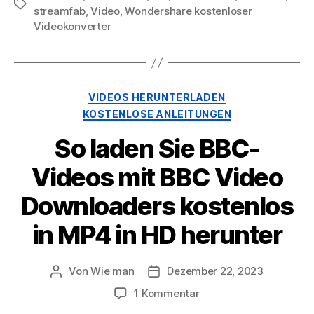
Stichworte
streamfab
,
Video
,
Wondershare kostenloser
Videokonverter
Kategorien
VIDEOS HERUNTERLADEN
KOSTENLOSE ANLEITUNGEN
So laden Sie BBC-
Videos mit BBC Video
Downloaders kostenlos
in MP4 in HD herunter
Von
Wie man
Dezember 22, 2023
Beitragsautor
Nach
Datum
An
1 Kommentar
So