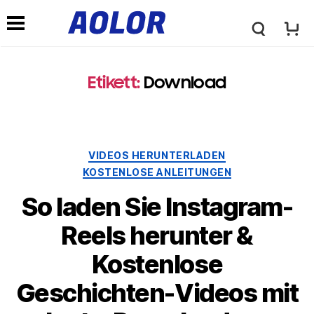
A
N
l
Etikett:
Download
a
o
v
Kategorien
VIDEOS HERUNTERLADEN
r
KOSTENLOSE ANLEITUNGEN
i
So laden Sie Instagram-
-
g
Reels herunter &
L
Kostenlose
a
Geschichten-Videos mit
o
t