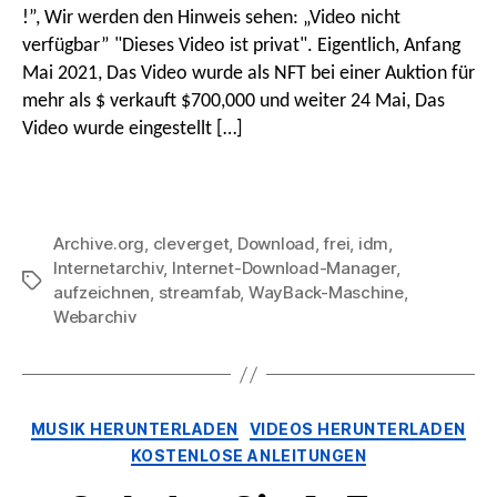
Videos
!”, Wir werden den Hinweis sehen: „Video nicht
KOSTENLOS
verfügbar” "Dieses Video ist privat". Eigentlich, Anfang
mit
Mai 2021, Das Video wurde als NFT bei einer Auktion für
dem
WayBack
mehr als $ verkauft $700,000 und weiter 24 Mai, Das
Machine
Video wurde eingestellt […]
Video
Downloader
herunter
Archive.org
,
cleverget
,
Download
,
frei
,
idm
,
Internetarchiv
,
Internet-Download-Manager
,
Stichworte
aufzeichnen
,
streamfab
,
WayBack-Maschine
,
Webarchiv
Kategorien
MUSIK HERUNTERLADEN
VIDEOS HERUNTERLADEN
KOSTENLOSE ANLEITUNGEN