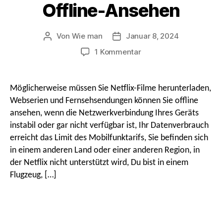
Offline-Ansehen
Von
Wie man
Januar 8, 2024
Beitragsautor
Nach
Datum
An
1 Kommentar
So
laden
Sie
Möglicherweise müssen Sie Netflix-Filme herunterladen,
Netflix-
Webserien und Fernsehsendungen können Sie offline
Filme
ansehen, wenn die Netzwerkverbindung Ihres Geräts
kostenlos
instabil oder gar nicht verfügbar ist, Ihr Datenverbrauch
herunter,
erreicht das Limit des Mobilfunktarifs, Sie befinden sich
Web-
Serie
in einem anderen Land oder einer anderen Region, in
&
der Netflix nicht unterstützt wird, Du bist in einem
TV-
Flugzeug, […]
Sendungen
zum
Offline-
Ansehen