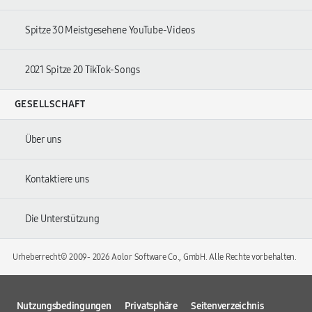
Spitze 30 Meistgesehene YouTube-Videos
2021 Spitze 20 TikTok-Songs
GESELLSCHAFT
Über uns
Kontaktiere uns
Die Unterstützung
Urheberrecht© 2009-
2026 Aolor Software Co., GmbH. Alle Rechte vorbehalten.
Nutzungsbedingungen
Privatsphäre
Seitenverzeichnis