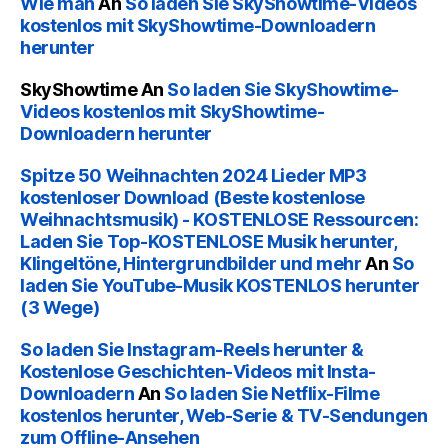
Wie man
An
So laden Sie SkyShowtime-Videos
kostenlos mit SkyShowtime-Downloadern
herunter
SkyShowtime
An
So laden Sie SkyShowtime-
Videos kostenlos mit SkyShowtime-
Downloadern herunter
Spitze 50 Weihnachten 2024 Lieder MP3
kostenloser Download (Beste kostenlose
Weihnachtsmusik) - KOSTENLOSE Ressourcen:
Laden Sie Top-KOSTENLOSE Musik herunter,
Klingeltöne, Hintergrundbilder und mehr
An
So
laden Sie YouTube-Musik KOSTENLOS herunter
(3 Wege)
So laden Sie Instagram-Reels herunter &
Kostenlose Geschichten-Videos mit Insta-
Downloadern
An
So laden Sie Netflix-Filme
kostenlos herunter, Web-Serie & TV-Sendungen
zum Offline-Ansehen