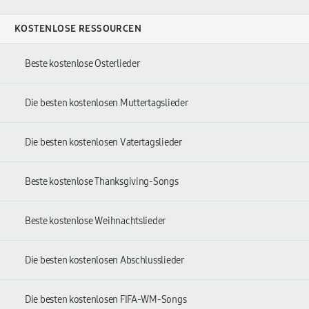
KOSTENLOSE RESSOURCEN
Beste kostenlose Osterlieder
Die besten kostenlosen Muttertagslieder
Die besten kostenlosen Vatertagslieder
Beste kostenlose Thanksgiving-Songs
Beste kostenlose Weihnachtslieder
Die besten kostenlosen Abschlusslieder
Die besten kostenlosen FIFA-WM-Songs