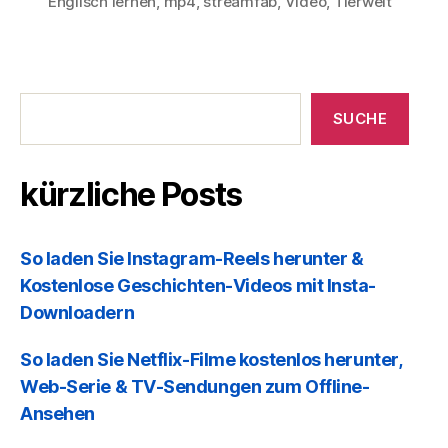
Englisch lernen
,
mp4
,
streamfab
,
Video
,
Tierwelt
ü
kürzliche
Posts
SUCHE
kürzliche Posts
So laden Sie Instagram-Reels herunter &
Kostenlose Geschichten-Videos mit Insta-
Downloadern
So laden Sie Netflix-Filme kostenlos herunter,
Web-Serie & TV-Sendungen zum Offline-
Ansehen