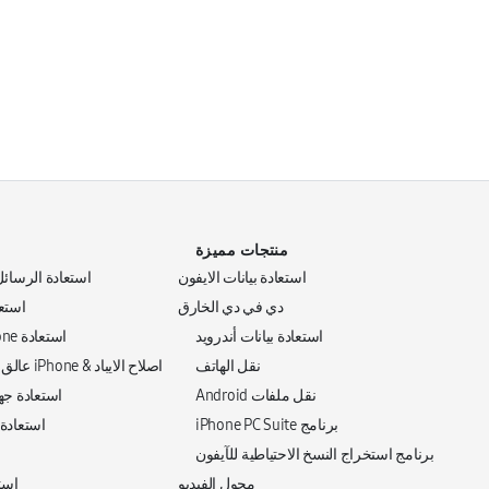
منتجات مميزة
د
استعادة بيانات الايفون
استعادة الرسائل
دي في دي الخارق
استعا
استعادة بيانات أندرويد
استعادة iPhone بدون iTunes
نقل الهاتف
اصلاح الايباد & iPhone عالق على شعار Apple
نقل ملفات Android
استعادة جه
برنامج iPhone PC Suite
استعادة 
برنامج استخراج النسخ الاحتياطية للآيفون
محول الفيديو
استع