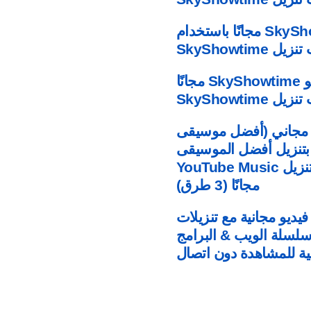
كيفية تنزيل مقاطع فيديو SkyShowtime مجانًا باستخدام
ل SkyShowtime
كيفية تنزيل مقاطع فيديو SkyShowtime مجانًا
SkyShowtim
يلاد 2024 أغاني MP3 تحميل مجاني (أفضل موسيقى
قم بتنزيل أفضل الموسيقى
كيفية تنزيل YouTube Music
مجانًا (3 طرق)
Instagram  & قصص فيديو مجانية مع تنزيلات
 سلسلة الويب & البرامج
نية للمشاهدة دون اتصال