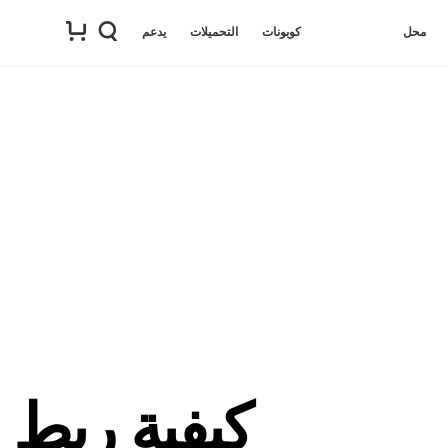
محل
كوبونات
التحميلات
يدعم