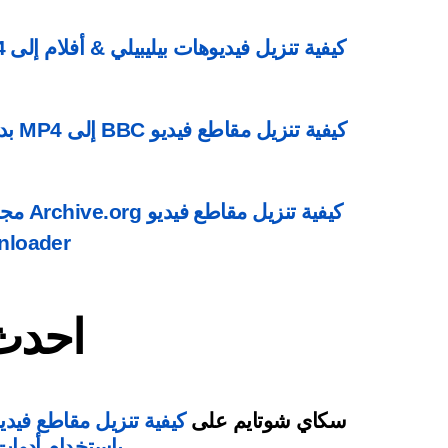
كيفية 
nloader
احدث 
سكاي شوتايم
على
باستخدام أدوات تنزيل e