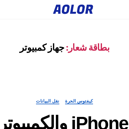
ش
ع
ا
ر
أ
و
ل
و
ر
بطاقة شعار:
جهاز كمبيوتر
فئات
كيفتوس الحرة
نقل البيانات
كيفية ربط iPhone 