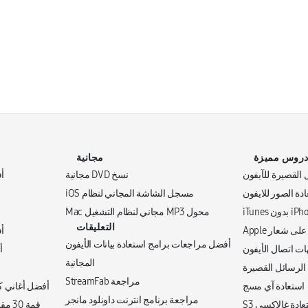
روس مميزة
مجانية
 القصيرة للآيفون
نسخ DVD مجانية
أف
دة الصور للايفون
مسجل الشاشة المجاني لنظام iOS
محول MP3 مجاني لنظام التشغيل Mac
التعليقات
أف
أفضل مراجعات برامج استعادة بيانات الأيفون
ات اتصال الأيفون
أ
المجانية
الرسائل القصيرة
مراجعة StreamFab
استعادة آي مسج
أفضل أغاني كأ
مراجعة برنامج انترنت داونلود مانجر
ادة غالاكسي S3
قمة 