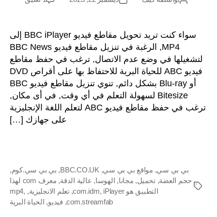
كيفية
المشاركة
آخر
و
تنزيل
إ
مقاطع
سواء كنت تريد تحويل مقاطع فيديو BBC iPlayer إلى
فيديو
ر
MP4, الرغبة في تنزيل مقاطع فيديو BBC News
BBC
ب
شغيلها في وضع عدم الاتصال, ترغب في حفظ مقاطع
إلى
فيديو ABC للحياة البرية للاحتفاظ بها على أقراص DVD
MP4
أو Blu-ray بشكل دائم, تنوي تنزيل مقاطع فيديو BBC
بدقة
ح
عالية
Bitesize لسهولة التعلم في أي وقت, في أى مكان,
مجانًا
ترغب في حفظ مقاطع فيديو ABC لتعلم اللغة الإنجليزية
باستخدام
على جهازك […]
ا
أدوات
تنزيل
فيديو
ر
BBC
بي بي سي
,
مواقع بي بي سي
,
BBC.CO.UK
,
بي بي سي.كوم
,
حجم العضة
,
تحميل
,
مجانا
,
الهوسا
,
عالية الدقة
,
معرف com لهذا
العلامات
التطبيق هو com.idm
iPlayer
,
,
تعلم الانجليزية
,
,
mp4
com.streamfab
,
فيديو
,
الحياة البرية