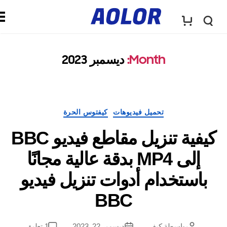
ش
ق
ع
Month
:
ديسمبر 2023
ا
ا
ئ
فئات
تحميل فيديوهات
كيفتوس الحرة
ر
م
كيفية تنزيل مقاطع فيديو BBC
أ
إلى MP4 بدقة عالية مجانًا
ة
استخدام أدوات تنزيل فيديو
و
ا
BBC
ل
ل
على
بواسطة
كيف
ديسمبر 22, 2023
1 تعليق
مؤلف
تاريخ