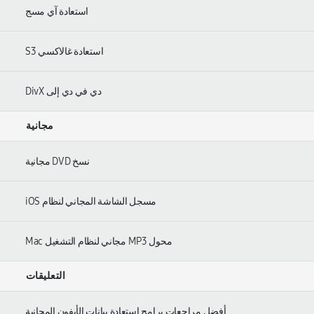
استعادة آي مسج
استعادة غالاكسي S3
دي في دي إلى DivX
مجانية
نسخ DVD مجانية
مسجل الشاشة المجاني لنظام iOS
محول MP3 مجاني لنظام التشغيل Mac
التعليقات
أفضل مراجعات برامج استعادة بيانات الأيفون المجانية