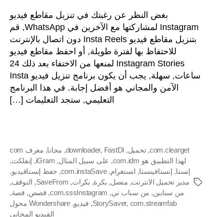
تنزيل
Instagram
بغض النظر عن رغبتك في تنزيل مقاطع فيديو
و
Reels
إ
Instagram لمشاركتها مع الآخرين في WhatsApp, قم
&
بتنزيل مقاطع فيديو Insta Reels دون اتصال بالإنترنت
قصص
ر
للاحتفاظ بها لفترة طويلة, أو احفظ مقاطع فيديو
فيديو
ب
Instagram Stories لمنعها من الاختفاء بعد ذلك 24
مجانية
مع
ساعات, سهلة, يجب أن يكون برنامج تنزيل فيديو Insta
تنزيلات
الآمن والمجاني هو أفضل إجابة. في هذا البرنامج
ح
Insta
التعليمي, ستجد التعليمات […]
ا
com.clearget
,
تحميل
,
FastDl
,
downloader
,
مجانا
,
معرف com
ر
لهذا التطبيق هو com.idm
,
على سبيل المثال
,
iGram
,
إنفلكت
,
إنستا
,
إنستافينستا
,
انستغرام
,
com.instaSave
,
حفظ إنستافيديو
,
مدير تحميل الانترنت
,
متصل
,
بكرة
,
بكرات
,
SaveFrom
,
التوقف
,
العلامات
من سنابين
,
من سناب تي
,
com.sssInstagram
,
قصص
,
قصة
,
com.streamfab
,
StorySaver
,
فيديو
,
Wondershare محول
الفيديو المجاني