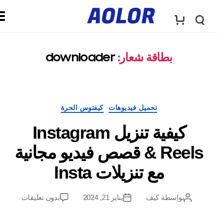
ش
ق
ع
بطاقة شعار:
downloader
ا
ا
ئ
فئات
تحميل فيديوهات
كيفتوس الحرة
ر
م
كيفية تنزيل Instagram
أ
Reels & قصص فيديو مجانية
ة
مع تنزيلات Insta
و
ا
على
بواسطة
كيف
يناير 21, 2024
بدون تعليقات
مؤلف
تاريخ
ل
كيفية
المشاركة
آخر
ل