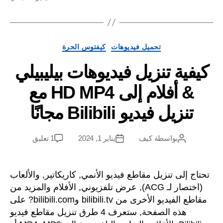
فئات
تحميل فيديوهات
كيفتوس الحرة
يفية تنزيل فيديوهات بيليبيلي
& أفلام إلى HD MP4 مع
تنزيل فيديو Bilibili مجانًا
على
بواسطة
كيف
يناير 1, 2024
1 تعليق
مؤلف
تاريخ
كيفية
المشاركة
آخر
تنزيل
فيديوهات
تاج إلى تنزيل مقاطع فيديو الأنمي, كاريكاتير, والألعاب
بيليبيلي
(اختصار لـ ACG), عرض تلفزيوني, الأفلام والمزيد من
&
مقاطع الفيديو الأخرى من bilibili.tv وbilibili.com? على
أفلام
هذه الصفحة, ستعرف 4 طرق تنزيل مقاطع فيديو
إلى