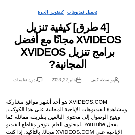
فئات
تحميل فيديوهات
كيفتوس الحرة
[4 طرق] كيفية تنزيل
XVIDEOS مجانًا مع أفضل
برامج تنزيل XVIDEOS
المجانية?
على
بواسطة
كيف
يناير 22, 2023
بدون تعليقات
مؤلف
تاريخ
[4
المشاركة
آخر
طرق]
كيفية
XVIDEOS.COM هو أحد أشهر مواقع مشاركة
تنزيل
شاهدة الفيديوهات الإباحية المجانية على هذا الكوكب,
XVIDEOS
ويتيح الوصول إلى محتوى البالغين بطريقة مماثلة كما
مجانًا
يفعل YouTube للمحتوى العام. تتوفر مقاطع الفيديو
مع
الإباحية على XVIDEOS.COM مجانًا. بالتأكيد, إذا كنت
أفضل