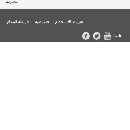
محفوظة.
شروط الاستخدام
خصوصية
خريطة الموقع
عنا:
موقع
تويتر
فيسب
YouT
وك
ube