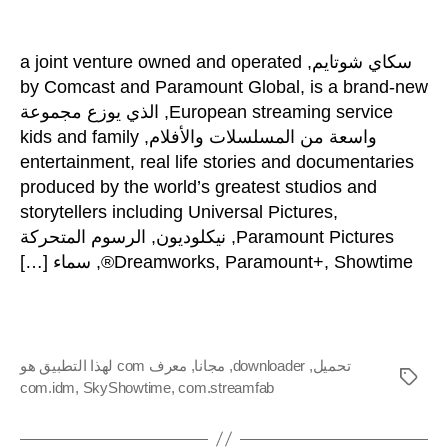
كيفية
المشاركة
آخر
تنزيل
مقاطع
كاي شوتايم,
a joint venture owned and operated
فيديو
by Comcast and Paramount Global
,
is a brand-
SkyShowtime
European streaming service
, الذي يوزع مجموعة
مجانًا
واسعة من المسلسلات والأفلام,
kids and family
باستخدام
entertainment
,
real life stories and documentarie
أدوات
تنزيل
produced by the world’s greatest studios and
SkyShowtime
storytellers including Universal Pictures
,
Paramount Pictures
, نيكلوديون, الرسوم المتحركة
Dreamworks, Paramount+, Showtim®, سماء […]
تحميل
,
downloader
,
مجانا
,
معرف com لهذا التطبيق هو
العلامات
com.idm
,
SkyShowtime
,
com.streamfab