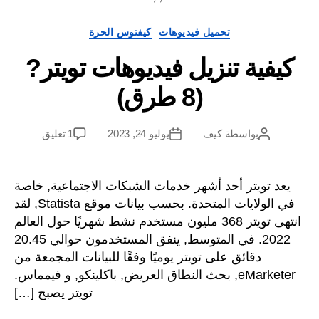
فئات
تحميل فيديوهات
كيفتوس الحرة
يفية تنزيل فيديوهات تويتر?
(8 طرق)
على
بواسطة
كيف
يوليو 24, 2023
1 تعليق
مؤلف
تاريخ
كيفية
المشاركة
آخر
تنزيل
فيديوهات
يعد تويتر أحد أشهر خدمات الشبكات الاجتماعية, خاصة
تويتر?
في الولايات المتحدة. بحسب بيانات موقع Statista, لقد
(8
انتهى تويتر 368 مليون مستخدم نشط شهريًا حول العالم
طرق)
2022. في المتوسط, ينفق المستخدمون حوالي 20.45
دقائق على تويتر يوميًا وفقًا للبيانات المجمعة من
eMarketer, بحث النطاق العريض, باكلينكو, و فيمماس.
تويتر يصبح […]