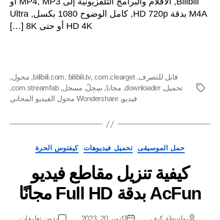
Bilibili, الأفلام والبرامج التلفزيونية إلى MP4, MP3 أو
HD
MP4
M4A بدقة HD 720p, كامل الوضوح 1080 بكسل, Ultra
مع
HD 4K أو حتى 8K […]
تنزيل
فيديو
Bilibili
مجانًا
قابل للتصرف
,
com.clearget
,
bilibili.tv
,
bilibili.com
,
محول
,
تحميل
,
downloader
,
مجانا
,
سِجِلّ
,
مسجل
,
com.streamfab
,
العلامات
فيديو
,
Wondershare محول الفيديو المجاني
فئات
حمل الموسيقى
تحميل فيديوهات
كيفتوس الحرة
كيفية تنزيل مقاطع فيديو
AcFu بدقة Full HD مجانًا
على
بواسطة
كيف
اكتوبر 20, 2023
بدون تعليقات
مؤلف
تاريخ