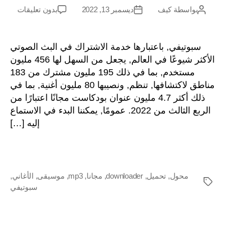
على
بواسطة
كيف
ديسمبر 13, 2022
بدون تعليقات
مؤلف
تاريخ
كيفية
المشاركة
آخر
تنزيل
الأغاني
سبوتيفي, باعتبارها خدمة الاشتراك في البث الصوتي
على
الأكثر شيوعًا في العالم, يجعل من السهل لها 456 مليون
Spotify
مستخدم, بما في ذلك 195 مليون مشترك من 183
مجانًا
مناطق لاكتشافها, تنظم, ونصيبها 80 مليون أغنية, بما في
باستخدام
ذلك أكثر 4.7 مليون عنوان بودكاست مجانًا اعتبارًا من
Spotify
الربع الثالث من 2022. عمومًا, يمكننا البدء في الاستماع
Music
Downloader
إليه […]
محول
,
تحميل
,
downloader
,
مجانا
,
mp3
,
موسيقى
,
الأغاني
,
العلامات
سبوتيفي