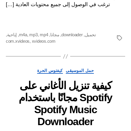
ترغب في الوصول إلى جميع محتويات العادية […]
برامج
تنزيل
XVIDEOS
المجانية?
تحميل
,
downloader
,
مجانا
,
mp4
,
mp3
,
m4a
,
إباحية
,
العلامات
com.xvideos
,
xvideos.com
فئات
حمل الموسيقى
كيفتوس الحرة
كيفية تنزيل الأغاني على
Spotify مجانًا باستخدام
Spotify Music
Downloader