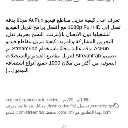
كيفية
المشاركة
آخر
تنزيل
مقاطع
تعرف على كيفية تنزيل مقاطع فيديو AcFun مجانًا بدقة
فيديو
تصل إلى 1080p Full HD مع أفضل برامج تنزيل الفيديو
AcFun
لتشغيلها دون الاتصال بالإنترنت, النسخ بحرية, نقل,
بدقة
التحرير, المشاركة والمزيد. كيفية تنزيل مقاطع فيديو
Full
AcFun بدقة عالية مجانًا باستخدام StreamFab تم
HD
تصميم StreamFab لتنزيل مقاطع الفيديو والتسجيلات
مجانًا
الصوتية من أكثر من مكان 1000 جميع أنواع استضافة
الفيديو […]
1080ص
,
720ص
,
,
video.acfun video
,
com.acfun
com.clearget
,
تحميل
,
fhd
,
downloader
,
مجانا
,
دقة عالية
,
معرف
العلامات
com لهذا التطبيق هو com.idm
,
يحفظ
,
com.streamfab
,
فيديو