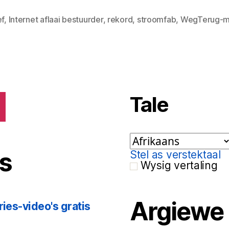
ef
,
Internet aflaai bestuurder
,
rekord
,
stroomfab
,
WegTerug-m
Tale
s
Stel as verstektaal
Wysig vertaling
Argiewe
ries-video's gratis