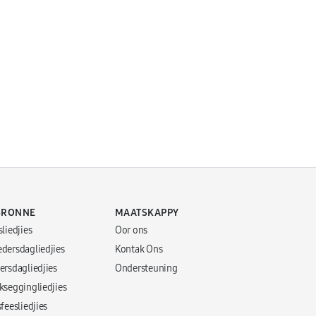
BRONNE
MAATSKAPPY
sliedjies
Oor ons
edersdagliedjies
Kontak Ons
ersdagliedjies
Ondersteuning
kseggingliedjies
sfeesliedjies