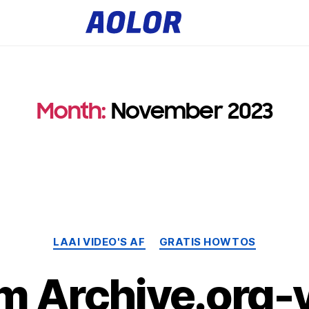
A
o
l
o
r
L
o
g
o
Month
:
November 2023
Kategorieë
LAAI VIDEO'S AF
GRATIS HOWTOS
m Archive.org-v