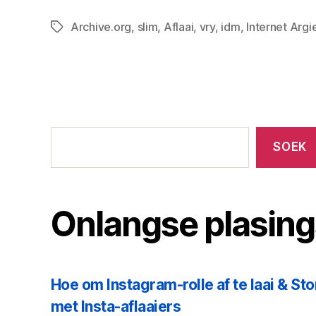
Archive.org
,
slim
,
Aflaai
,
vry
,
idm
,
Internet Argi
Merkers
Onlangse
plasings
SOEK
Onlangse plasing
Hoe om Instagram-rolle af te laai & Sto
met Insta-aflaaiers