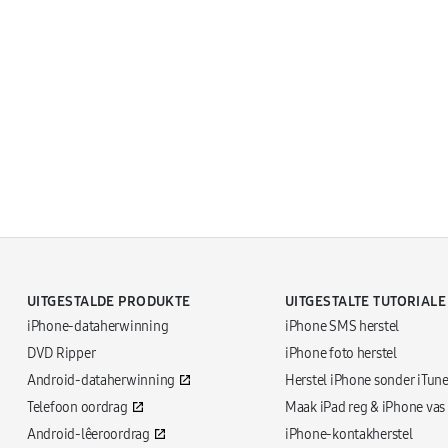
UITGESTALDE PRODUKTE
UITGESTALTE TUTORIALE
iPhone-dataherwinning
iPhone SMS herstel
DVD Ripper
iPhone foto herstel
Android-dataherwinning
Herstel iPhone sonder iTun
Telefoon oordrag
Maak iPad reg & iPhone vas
Android-lêeroordrag
iPhone-kontakherstel