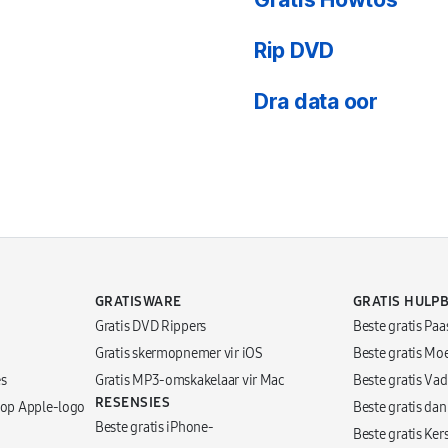
Rip DVD
Dra data oor
GRATISWARE
GRATIS HULP
Gratis DVD Rippers
Beste gratis Paa
Gratis skermopnemer vir iOS
Beste gratis Mo
es
Gratis MP3-omskakelaar vir Mac
Beste gratis Vad
RESENSIES
 op Apple-logo
Beste gratis dan
Beste gratis iPhone-
Beste gratis Ker