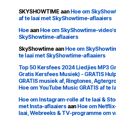
SKYSHOWTIME
aan
Hoe om SkyShowti
af te laai met SkyShowtime-aflaaiers
Hoe
aan
Hoe om SkyShowtime-video's g
SkyShowtime-aflaaiers
SkyShowtime
aan
Hoe om SkyShowtime
te laai met SkyShowtime-aflaaiers
Top 50 Kersfees 2024 Liedjies MP3 Gra
Gratis Kersfees Musiek) - GRATIS Hulp
GRATIS musiek af, Ringtones, Agtergr
Hoe om YouTube Music GRATIS af te la
Hoe om Instagram-rolle af te laai & Sto
met Insta-aflaaiers
aan
Hoe om Netflix-
laai, Webreeks & TV-programme om va