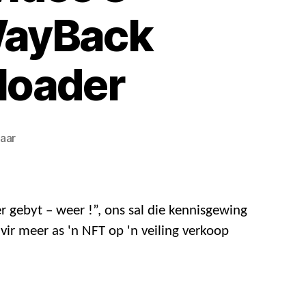
 WayBack
loader
aan
aar
Hoe
om
Archive.org-
video's
 gebyt – weer !”, ons sal die kennisgewing
GRATIS
s vir meer as 'n NFT op 'n veiling verkoop
af
te
laai
met
WayBack