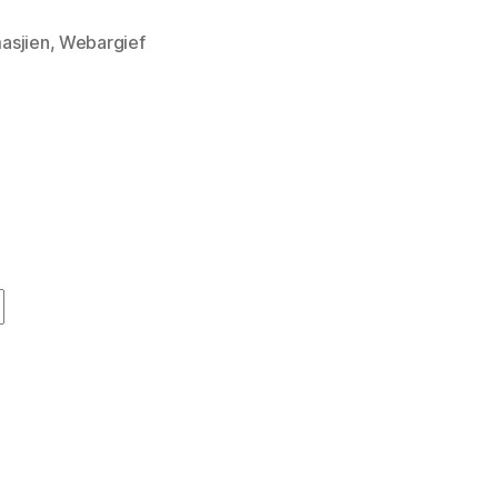
Machine
asjien
,
Webargief
Video
Downloader