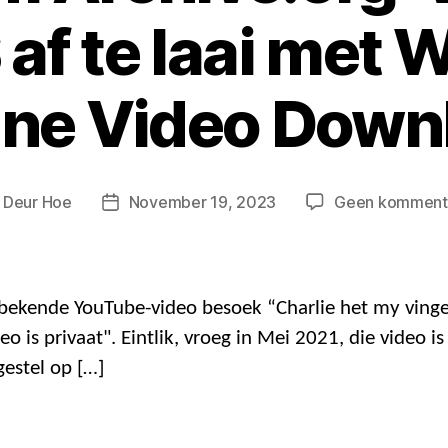
af te laai met
ne Video Down
Deur
Hoe
November 19, 2023
Geen komment
ost
Posdatum
krywer
bekende YouTube-video besoek “Charlie het my vinger
o is privaat". Eintlik, vroeg in Mei 2021, die video i
gestel op […]