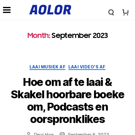
A
N
o
Month
:
September 2023
a
l
v
Kategorieë
LAAI MUSIEK AF
LAAI VIDEO'S AF
o
i
Hoe om af te laai &
r
Skakel hoorbare boeke
g
om, Podcasts en
L
a
oorspronklikes
o
s
Deur
Hoe
September 6, 2023
Post
Posdatum