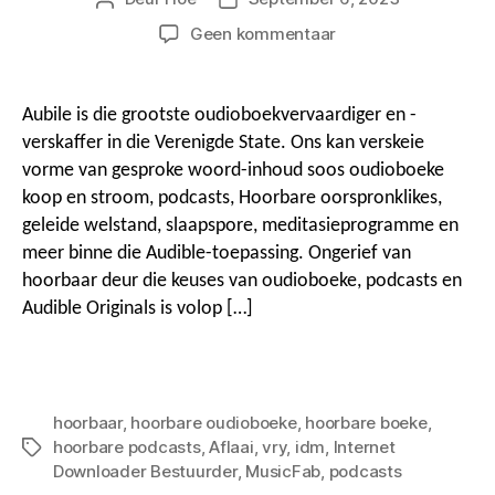
skrywer
aan
Geen kommentaar
g
Hoe
i
om
af
o
Aubile is die grootste oudioboekvervaardiger en -
te
e
verskaffer in die Verenigde State. Ons kan verskeie
laai
vorme van gesproke woord-inhoud soos oudioboeke
&
koop en stroom, podcasts, Hoorbare oorspronklikes,
-
Skakel
geleide welstand, slaapspore, meditasieprogramme en
hoorbare
boeke
meer binne die Audible-toepassing. Ongerief van
k
om,
hoorbaar deur die keuses van oudioboeke, podcasts en
Podcasts
Audible Originals is volop […]
en
i
oorspronklikes
e
hoorbaar
,
hoorbare oudioboeke
,
hoorbare boeke
,
hoorbare podcasts
,
Aflaai
,
vry
,
idm
,
Internet
Merkers
Downloader Bestuurder
,
MusicFab
,
podcasts
s