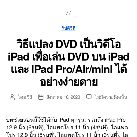
ชม
หมวด
ริปดีวีดี
หมู่
วิธีแปลง DVD เป็นวิดีโอ
iPad เพื่อเล่น DVD บน iPad
และ iPad Pro/Air/mini ได้
อย่างง่ายดาย
บน
โดย
วิธี
สิงหาคม 18, 2023
ไม่มีความคิดเห็น
ผู้
วัน
วิธี
เขียน
ที่
แปล
โพสต์
โพสต์
DVD
บทช่วยสอนนี้ใช้ได้กับ iPad ทุกรุ่น, รวมถึง iPad Pro
เป็น
12.9 นิ้ว (6รุ่นที่), ไอแพดโปร 11 นิ้ว (4รุ่นที่), ไอแพด
วิดีโ
โปร 12.9 นิ้ว (5รุ่นที่), ไอแพดโปร 11 นิ้ว (3รุ่นที่), ไอ
iPad