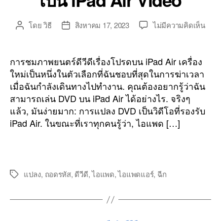
บน
โดย
วิธี
สิงหาคม 17, 2023
ไม่มีความคิดเห็น
ผู้
วัน
ดีวีดี
เขียน
ที่
ลง
โพสต์
โพสต์
iPad
การชมภาพยนตร์ดีวีดีเรื่องโปรดบน iPad Air เครื่อง
Air:
ใหม่เป็นหนึ่งในตัวเลือกที่ฉันชอบที่สุดในการฆ่าเวลา
เล่น
เมื่อฉันกำลังเดินทางไปทำงาน. คุณต้องอยากรู้ว่าฉัน
DVD
สามารถเล่น DVD บน iPad Air ได้อย่างไร. จริงๆ
บน
แล้ว, มันง่ายมาก: การแปลง DVD เป็นวิดีโอที่รองรับ
iPad
iPad Air. ในขณะที่เราทุกคนรู้ว่า, ไอแพด […]
Air
โดย
แปล
DVD
เป็น
แปลง
,
ถอดรหัส
,
ดีวีดี
,
ไอแพด
,
ไอแพดแอร์
,
ฉีก
แท็ก
iPad
Air
Vide