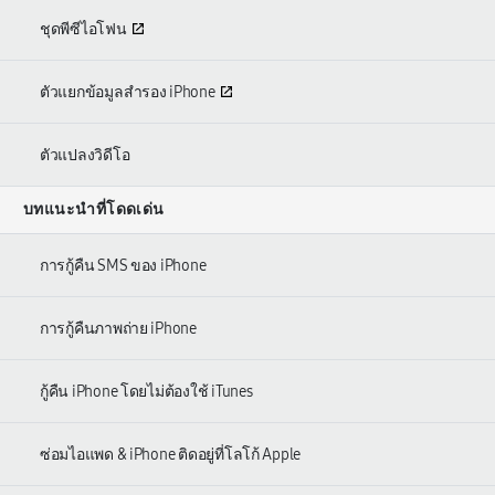
ชุดพีซีไอโฟน
ตัวแยกข้อมูลสำรอง iPhone
ตัวแปลงวิดีโอ
บทแนะนำที่โดดเด่น
การกู้คืน SMS ของ iPhone
การกู้คืนภาพถ่าย iPhone
กู้คืน iPhone โดยไม่ต้องใช้ iTunes
ซ่อมไอแพด & iPhone ติดอยู่ที่โลโก้ Apple