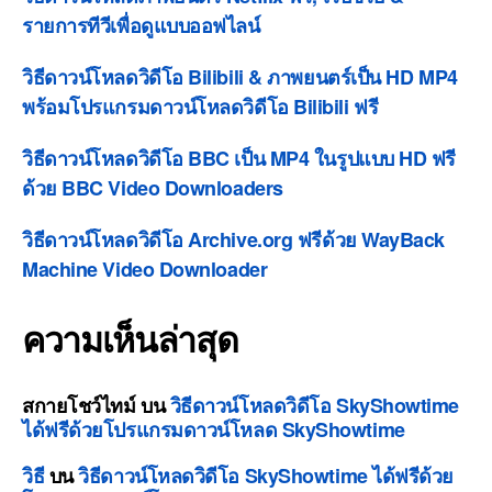
รายการทีวีเพื่อดูแบบออฟไลน์
วิธีดาวน์โหลดวิดีโอ Bilibili & ภาพยนตร์เป็น HD MP4
พร้อมโปรแกรมดาวน์โหลดวิดีโอ Bilibili ฟรี
วิธีดาวน์โหลดวิดีโอ BBC เป็น MP4 ในรูปแบบ HD ฟรี
ด้วย BBC Video Downloaders
วิธีดาวน์โหลดวิดีโอ Archive.org ฟรีด้วย WayBack
Machine Video Downloader
ความเห็นล่าสุด
สกายโชว์ไทม์
บน
วิธีดาวน์โหลดวิดีโอ SkyShowtime
ได้ฟรีด้วยโปรแกรมดาวน์โหลด SkyShowtime
วิธี
บน
วิธีดาวน์โหลดวิดีโอ SkyShowtime ได้ฟรีด้วย