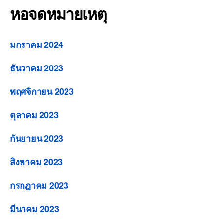
หอจดหมายเหตุ
มกราคม 2024
ธันวาคม 2023
พฤศจิกายน 2023
ตุลาคม 2023
กันยายน 2023
สิงหาคม 2023
กรกฎาคม 2023
มีนาคม 2023