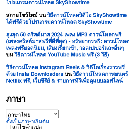
โปรแกรมดาวน์โหลด SkyShowtime
สกายโชว์ไทม์
บน
วิธีดาวน์โหลดวิดีโอ SkyShowtime
ได้ฟรีด้วยโปรแกรมดาวน์โหลด SkyShowtime
สูงสุด 50 คริสต์มาส 2024 เพลง MP3 ดาวน์โหลดฟรี
(เพลงคริสต์มาสฟรีที่ดีที่สุด) - ทรัพยากรฟรี: ดาวน์โหลด
เพลงฟรียอดนิยม, เสียงเรียกเข้า, วอลเปเปอร์และอื่นๆ
บน
วิธีดาวน์โหลด YouTube Music ฟรี (3 วิธี)
วิธีดาวน์โหลด Instagram Reels & วิดีโอเรื่องราวฟรี
ด้วย Insta Downloaders
บน
วิธีดาวน์โหลดภาพยนตร์
Netflix ฟรี, เว็บซีรีย์ & รายการทีวีเพื่อดูแบบออฟไลน์
ภาษา
ตั้งเป็นภาษาเริ่มต้น
แก้ไขคำแปล