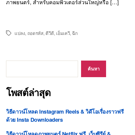
MKV
ภาพยนตร์, สำหรับคอมพิวเตอร์ส่วนใหญ่หรือ […]
ด้วย
Expe
DVD
เป็น
แปลง
,
ถอดรหัส
,
ดีวีดี
,
เอ็มเควี
,
ฉีก
แท็ก
MKV
Conv
โพสต์
ล่าสุด
ค้นหา
โพสต์ล่าสุด
วิธีดาวน์โหลด Instagram Reels & วิดีโอเรื่องราวฟรี
ด้วย Insta Downloaders
วิธีดาวน์โหลดภาพยนตร์ Netflix ฟรี, เว็บซีรีย์ &