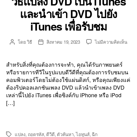
วิธีแปลง DVD เป็น iTunes
และนำเข้า DVD ไปยัง
iTunes เพื่อรับชม
บน
โดย
วิธี
สิงหาคม 19, 2023
ไม่มีความคิดเห็น
ผู้
วัน
วิธี
เขียน
ที่
แปล
โพสต์
โพสต์
DVD
สำหรับสิ่งที่คุณต้องการจะทำ, คุณได้รับภาพยนตร์
เป็น
หรือรายการทีวีในรูปแบบดีวีดีที่คุณต้องการรับชมบน
iTun
คอมพิวเตอร์โดยไม่ต้องใช้แผ่นดิสก์, หรือคุณเพียงแค่
และ
ต้องริปคอลเลกชันเพลง DVD แล้วนำเข้าเพลง DVD
นำ
เหล่านี้ไปยัง iTunes เพื่อซิงค์กับ iPhone หรือ iPod
เข้า
[…]
DVD
ไป
ยัง
iTun
เพื่อ
แปลง
,
ถอดรหัส
,
ดีวีดี
,
ตัวค้นหา
,
ไอทูนส์
,
ฉีก
แท็ก
รับ