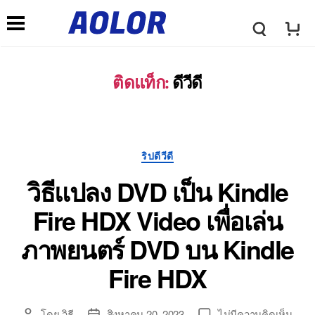
โ
เ
ล
ติดแท็ก:
ดีวีดี
ม
โ
นู
หมวด
ริปดีวีดี
ก้
หมู่
นำ
วิธีแปลง DVD เป็น Kindle
อ
Fire HDX Video เพื่อเล่น
ท
ภาพยนตร์ DVD บน Kindle
อ
า
Fire HDX
ล
ง
บน
โดย
วิธี
สิงหาคม 20, 2023
ไม่มีความคิดเห็น
ผู้
วัน