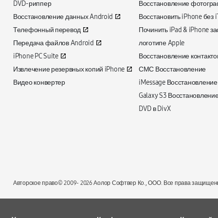
DVD-риппер
Восстановление фотогра
Восстановление данных Android
Восстановить iPhone без i
Телефонный перевод
Починить iPad & iPhone за
Передача файлов Android
логотипе Apple
iPhone PC Suite
Восстановление контакто
Извлечение резервных копий iPhone
СМС Восстановление
Видео конвертер
iMessage Восстановление
Galaxy S3 Восстановлени
DVD в DivX
Авторское право© 2009-
2026 Аолор Софтвер Ко., ООО. Все права защищен