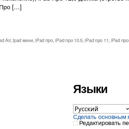
п
 Про […]
в
D
н
i
и
ad Air
,
Ipad мини
,
iPad про
,
iPad про 10.5
,
iPad про 11
,
iPad про
i
Pr
Языки
Сделать основным 
Редактировать п