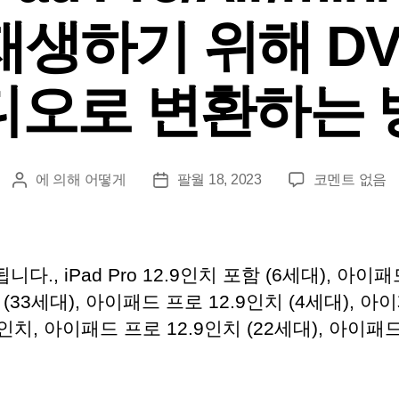
재생하기 위해 DVD
디오로 변환하는 
~
에 의해
어떻게
팔월 18, 2023
코멘트 없음
게
게
시
시
i
물
일
작
i
성
., iPad Pro 12.9인치 포함 (6세대), 아이
Pr
자
 (33세대), 아이패드 프로 12.9인치 (4세대), 아
1인치, 아이패드 프로 12.9인치 (22세대), 아이패드
D