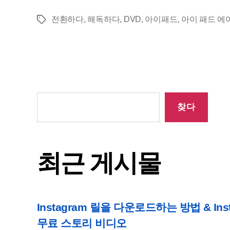
전환하다
,
해독하다
,
DVD
,
아이패드
,
아이 패드 에
태
그
최
근
찾다
게
시
물
최근 게시물
Instagram 릴을 다운로드하는 방법 & I
무료 스토리 비디오