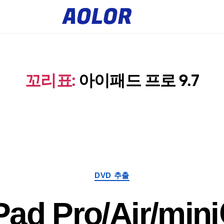
아
올
로
로
고
꼬리표:
아이패드 프로 9.7
카
DVD 추출
테
고
iPad Pro/Air/mi
리