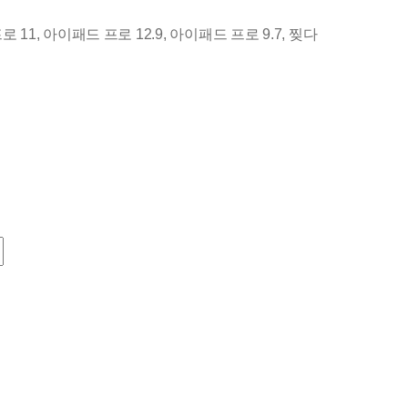
게
로 11
,
아이패드 프로 12.9
,
아이패드 프로 9.7
,
찢다
재
생
하
기
위
해
VD
를
Pad
비
디
오
로
변
환
하
는