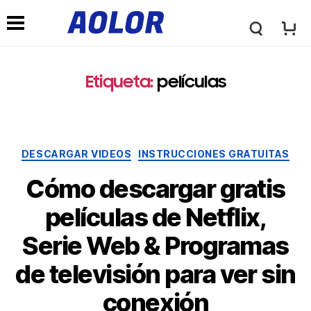
l
M
o
Etiqueta:
películas
e
g
n
Categorías
DESCARGAR VIDEOS
INSTRUCCIONES GRATUITAS
o
ú
Cómo descargar gratis
t
películas de Netflix,
d
Serie Web & Programas
i
e
de televisión para ver sin
p
conexión
N